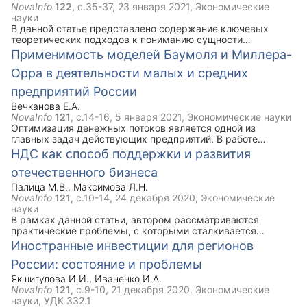
NovaInfo
122
, с.35-37,
23 января 2021
, Экономические
науки
В данной статье представлено содержание ключевых
теоретических подходов к пониманию сущности
инноваций. Рассмотрены основные особенности
Применимость моделей Баумоля и Миллера-
инновационной деятельности предприятий, а также
Орра в деятельности малых и средних
определено влияние инновационной деятельности
предприятий на эффективность их деятельности.
предприятий России
Вечканова Е.А.
NovaInfo
121
, с.14-16,
5 января 2021
, Экономические науки
Оптимизация денежных потоков является одной из
главных задач действующих предприятий. В работе
рассматривается возможность исчисления
НДС как способ поддержки и развития
инвестируемых сумм, определяется необходимое
отечественного бизнеса
количество средств на расчетных счетах и в кассе
российских предприятий. За основу положены модели
Палица М.В.
,
Максимова Л.Н.
Баумоля и Миллера-Орра.
NovaInfo
121
, с.10-14,
24 декабря 2020
, Экономические
науки
В рамках данной статьи, автором рассматриваются
практические проблемы, с которыми сталкивается
отечественный бизнес при исчислении и возмещении НДС.
Иностранные инвестиции для регионов
А так же возможности стимулирования развития бизнеса
России: состояние и проблемы
через оптимизацию системы администрирования налогов и
распределения бюджетов.
Якшигулова И.И.
,
Иваненко И.А.
NovaInfo
121
, с.9-10,
21 декабря 2020
, Экономические
науки, УДК 332.1