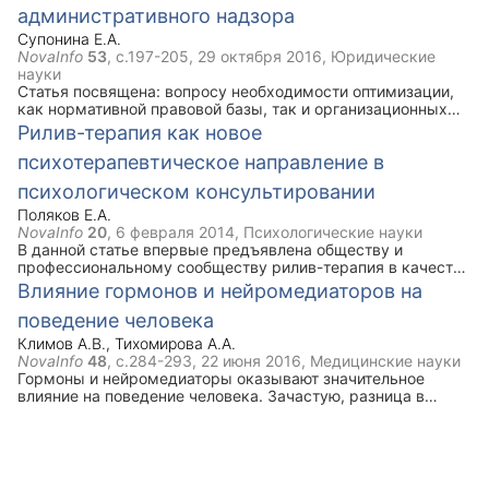
административного надзора
Супонина Е.А.
NovaInfo
53
, с.197-205,
29 октября 2016
, Юридические
науки
Статья посвящена: вопросу необходимости оптимизации,
как нормативной правовой базы, так и организационных
основ деятельности участковых уполномоченных полиции
Рилив-терапия как новое
(далее – УУП) по осуществлению административного
психотерапевтическое направление в
надзора за лицами, в отношении которых формально
действуют законные основания для установления за ними
психологическом консультировании
административного надзора; проблемам, с которыми в
настоящее время сталкиваются УУП при осуществлении
Поляков Е.А.
административного надзора.
NovaInfo
20
,
6 февраля 2014
, Психологические науки
В данной статье впервые предъявлена обществу и
профессиональному сообществу рилив-терапия в качестве
нового комплексного подхода, направления и метода
Влияние гормонов и нейромедиаторов на
психотерапевтической теории, методологии, методики и
поведение человека
практики; приведено общее системное описание одной из
основополагающих практических психотехнологий и
Климов А.В.
,
Тихомирова А.А.
психотехник рилив-терапии (метод «случайный попутчик»,
NovaInfo
48
, с.284-293,
22 июня 2016
, Медицинские науки
состоящий из ряда методических приёмов), раскрыта
Гормоны и нейромедиаторы оказывают значительное
процедура научно-экспериментальной апробации рилив-
влияние на поведение человека. Зачастую, разница в
терапии; выявлена актуальность и практическая
выработке какого-либо из данных веществ приводит к
значимость рилив-терапии как психотерапевтической
радикальному изменению поведения личности. Данная
технологии психологического консультирования.
статья посвящена разбору влияния основных
"поведенческих" гормонов и нейромедиаторов на
человека.