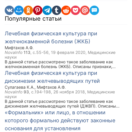
Популярные статьи
Лечебная физическая культура при
желчнокаменной болезни (ЖКБ)
Мифтахов А.Ф.
NovaInfo
113
, с.55-56,
19 февраля 2020
, Медицинские
науки
В данной статье рассмотрено такое заболевание как
желчнокаменная болезнь (ЖКБ). Описаны признаки,
симптомы, задачи ЛФК при данной болезни. Ключевым
Лечебная физическая культура при
моментом статьи является комплекс упражнений лечебной
дискинезии желчевыводящих путей
физической культуры при ЖКБ, который рекомендован
наряду с медикаментозным лечением.
Сулагаева К.А.
,
Мифтахов А.Ф.
NovaInfo
93
, с.194-198,
26 ноября 2018
, Медицинские
науки
В данной статье рассмотрено такое заболевание как
дискинезия желчевыводящих путей (ДЖВП). Описаны
виды, признаки и симптомы данной болезни. Ключевым
«Формальник» или лицо, в отношении
моментом статьи является комплекс упражнений лечебной
которого формально действуют законные
физической культуры при ДЖВП, который рекомендован
наряду с медикаментозным лечением.
основания для установления