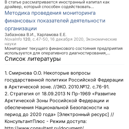
В статье рассматривается иностранный капитал как
драйвер, который способен содействовать
технологической модернизации и ускоренному развитию
Методика проведения мониторинга
экономики страны. Анализируются итоги и перспективы
финансовых показателей деятельности
привлечения иностранных инвестиций в экономику РФ и ее
регионов. Особое внимание уделяется ключевым
организации
факторам, влияющим на привлекательность региона для
иностранных инвесторов.
Забазнова В.И.
,
Харламова Е.Е.
NovaInfo
120
, с.47-50,
16 декабря 2020
, Экономические
науки
Мониторинг текущего финансового состояния предприятия
используется для оперативного диагностирования,
своевременного выявления негативных тенденций,
Список литературы
значимых изменений в показателях и результатах
деятельности предприятия. В статье рассматриваются
методики проведения мониторинга финансовых
Смирнова О.О. Некоторые вопросы
показателей деятельности организации.
государственной политики Российской Федерации
в Арктической зоне. //ЭКО. 2010.№12. с.76-91.
Стратегия от 18.09.2013 N Пр-1969 «Развитие
Арктической Зоны Российской Федерации и
обеспечения Национальной Безопасности на
период до 2020 года» [Электронный ресурс] //
КонсультантПлюс - Режим доступа:
http://www.consultant.ru/document/.