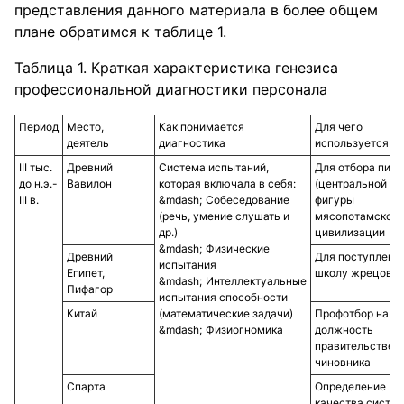
представления данного материала в более общем
плане обратимся к таблице 1.
Таблица 1. Краткая характеристика генезиса
профессиональной диагностики персонала
Период
Место,
Как понимается
Для чего
деятель
диагностика
используется
III тыс.
Древний
Система испытаний,
Для отбора пис
до н.э.-
Вавилон
которая включала в себя:
(центральной
III в.
Собеседование
фигуры
(речь, умение слушать и
мясопотамской
др.)
цивилизации
Физические
Древний
Для поступления
испытания
Египет,
школу жрецов
Интеллектуальные
Пифагор
испытания способности
Китай
(математические задачи)
Профотбор на
Физиогномика
должность
правительствен
чиновника
Спарта
Определение
качества систе