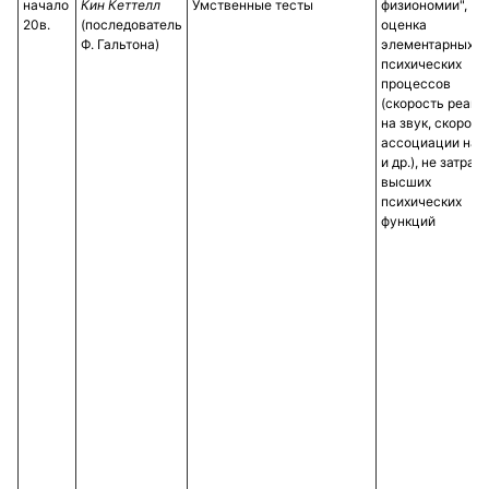
начало
Кин Кеттелл
Умственные тесты
физиономии",
20в.
(последователь
оценка
Ф. Гальтона)
элементарных
психических
процессов
(скорость реакц
на звук, скорост
ассоциации на 
и др.), не затраг
высших
психических
функций