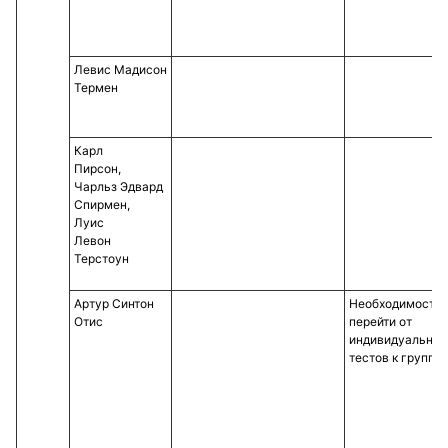
Левис Мадисон
Термен
Карл
Пирсон,
Чарльз Эдвард
Спирмен,
Луис
Левон
Терстоун
Артур Синтон
Необходимость
Отис
перейти от
индивидуальных
тестов к группо