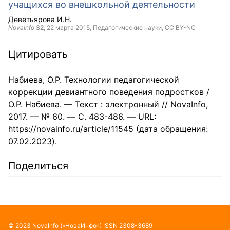
учащихся во внешкольной деятельности
Деветьярова И.Н.
NovaInfo
32
,
22 марта 2015
, Педагогические науки,
CC BY-NC
Цитировать
Набиева, О.Р. Технологии педагогической
коррекции девиантного поведения подростков /
О.Р. Набиева. — Текст : электронный // NovaInfo,
2017. — № 60. — С. 483-486. — URL:
https://novainfo.ru/article/11545 (дата обращения:
07.02.2023).
Поделиться
©
2023
NovaInfo
(«НоваИнфо»)
ISSN
2308-3689