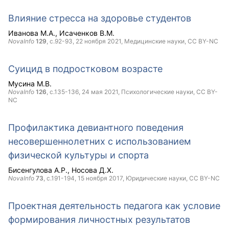
Влияние стресса на здоровье студентов
Иванова М.А.
Исаченков В.М.
NovaInfo
129
, с.92-93,
22 ноября 2021
, Медицинские науки,
CC BY-NC
Суицид в подростковом возрасте
Мусина М.В.
NovaInfo
126
, с.135-136,
24 мая 2021
, Психологические науки,
CC BY-
NC
Профилактика девиантного поведения
несовершеннолетних с использованием
физической культуры и спорта
Бисенгулова А.Р.
Носова Д.Х.
NovaInfo
73
, с.191-194,
15 ноября 2017
, Юридические науки,
CC BY-NC
Проектная деятельность педагога как условие
формирования личностных результатов