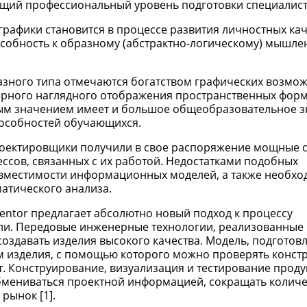
бщий профессиональный уровень подготовки специалист
афики становится в процессе развития личностных кач
особность к образному (абстрактно-логическому) мышле
зного типа отмечаются богатством графических возмож
мерного наглядного отображения пространственных форм
ым значением имеет и большое общеобразовательное з
пособностей обучающихся.
роектировщики получили в свое распоряжение мощные с
ессов, связанных с их работой. Недостатками подобных
овместимости информационных моделей, а также необхо
атического анализа.
ntor предлагает абсолютно новый подход к процессу
ли. Передовые инженерные технологии, реализованные 
создавать изделия высокого качества. Модель, подготов
ом изделия, с помощью которого можно проверять конст
. Конструирование, визуализация и тестирование проду
мениваться проектной информацией, сокращать количе
рынок [1].