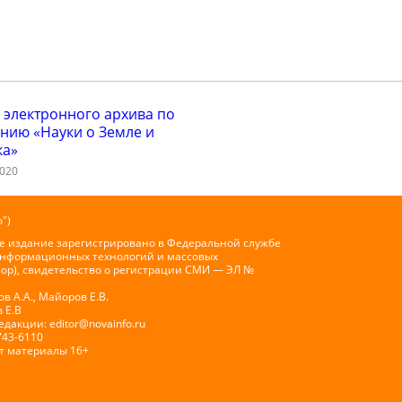
 электронного архива по
нию «Науки о Земле и
ка»
2020
")
е издание зарегистрировано в Федеральной службе
 информационных технологий и массовых
ор), свидетельство о регистрации СМИ — ЭЛ №
 А.А., Майоров Е.В.
 Е.В
Редакции:
editor@novainfo.ru
743-6110
т материалы 16+