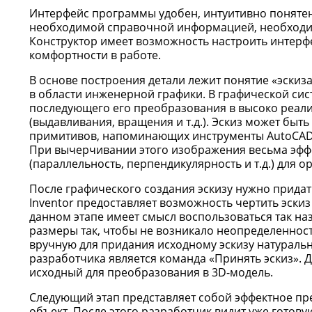
Интерфейс программы удобен, интуитивно поняте
необходимой справочной информацией, необходи
Конструктор имеет возможность настроить интер
комфортности в работе.
В основе построения детали лежит понятие «эскиз
в области инженерной графики. В графической сист
последующего его преобразования в высоко реал
(выдавливания, вращения и т.д.). Эскиз может бы
примитивов, напоминающих инструменты AutoCAD. 
При вычерчивании этого изображения весьма эфф
(параллельность, перпендикулярность и т.д.) для 
После графического создания эскизу нужно придат
Inventor предоставляет возможность чертить эскиз
данном этапе имеет смысл воспользоваться так н
размеры так, чтобы не возникало неопределеннос
вручную для придания исходному эскизу натураль
разработчика является команда «Принять эскиз». Д
исходный для преобразования в 3D-модель.
Следующий этап представляет собой эффектное п
объект. После этого разработчик видит уже готов