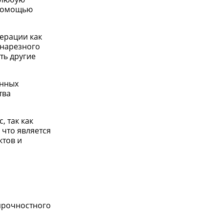
с помощью
ерации как
 нарезного
ть другие
онных
тва
 так как
что является
ктов и
прочностного