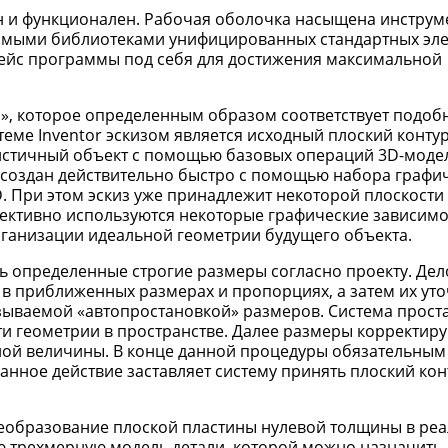
н и функционален. Рабочая оболочка насыщена инструм
мыми библиотеками унифицированных стандартных эле
фейс программы под себя для достижения максимальной
а», которое определенным образом соответствует подо
еме Inventor эскизом является исходный плоский контур
истичный объект с помощью базовых операций 3D-мод
ть создан действительно быстро с помощью набора графи
При этом эскиз уже принадлежит некоторой плоскости
ективно используются некоторые графические зависимо
организации идеальной геометрии будущего объекта.
ь определенные строгие размеры согласно проекту. Дело
 в приближенных размерах и пропорциях, а затем их уто
азываемой «автопростановкой» размеров. Система прост
ти геометрии в пространстве. Далее размеры корректир
ной величины. В конце данной процедуры обязательным
анное действие заставляет систему принять плоский кон
реобразование плоской пластины нулевой толщины в ре
ую трехмерную модель детали, которой можно назначить