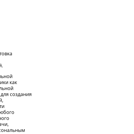
товка
й
й.
льной
ики как
альной
 для создания
й,
ти
любого
ного
ачи,
рсональным