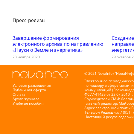
Пресс-релизы
Завершение формирования
Создание
электронного архива по направлению
направле
«Науки о Земле и энергетика»
энергети
23 ноября 2020
29 октября 
© 2021 NovaInfo ("НоваИнфо
Электронное периодическо
Условия размещения
по надзору в сфере связи,
Публичная оферта
коммуникаций (Роскомнадз
Оплата
ФС77-41429 от 23.07.2010 г.
Архив журнала
Соучредители СМИ: Долганов
Учебные пособия
Главный редактор: Майоров
Адрес электронной почты 
Телефон Редакции: 7 (951) 
Настоящий ресурс содержи