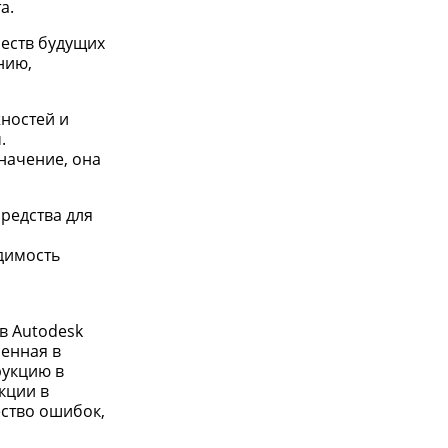
а.
еств будущих
нию,
ностей и
.
начение, она
редства для
димость
в Autodesk
ленная в
рукцию в
кции в
ство ошибок,