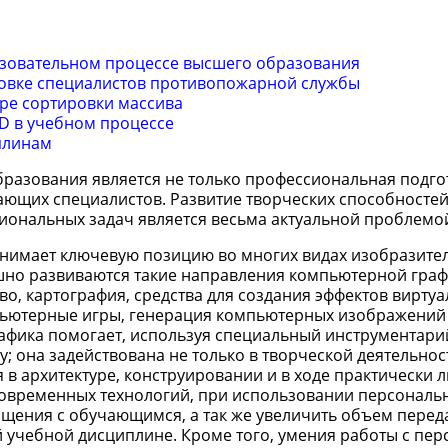
зовательном процессе высшего образования
овке специалистов противопожарной службы
ре сортировки массива
D в учебном процессе
плинам
бразования является не только профессиональная подго
ющих специалистов. Развитие творческих способносте
иональных задач является весьма актуальной проблемо
анимает ключевую позицию во многих видах изобразите
шно развиваются такие направления компьютерной граф
о, картография, средства для создания эффектов вирту
пьютерные игры, генерация компьютерных изображений
афика помогает, используя специальный инструментари
она задействована не только в творческой деятельнос
 в архитектуре, конструировании и в ходе практически 
современных технологий, при использовании персональ
щения с обучающимся, а так же увеличить объем перед
й учебной дисциплине. Кроме того, умения работы с пе