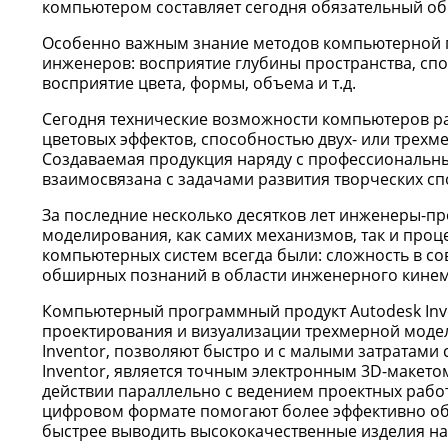
компьютером составляет сегодня обязательный о
Особенно важным знание методов компьютерной гр
инженеров: восприятие глубины пространства, сп
восприятие цвета, формы, объема и т.д.
Сегодня технические возможности компьютеров ра
цветовых эффектов, способностью двух- или трех
Создаваемая продукция наряду с профессиональн
взаимосвязана с задачами развития творческих с
За последние несколько десятков лет инженеры-п
моделирования, как самих механизмов, так и проц
компьютерных систем всегда были: сложность в с
обширных познаний в области инженерного кинем
Компьютерный программный продукт Autodesk Inve
проектирования и визуализации трехмерной моде
Inventor, позволяют быстро и с малыми затратами 
Inventor, является точным электронным 3D-макет
действии параллельно с ведением проектных работ
цифровом формате помогают более эффективно об
быстрее выводить высококачественные изделия на 