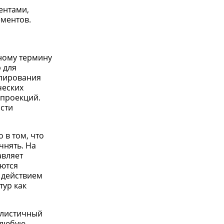
ентами,
ментов.
бному термину
 для
елирования
ческих
 проекций.
сти
 в том, что
чнять. На
авляет
уются
 действием
тур как
алистичный
 любую