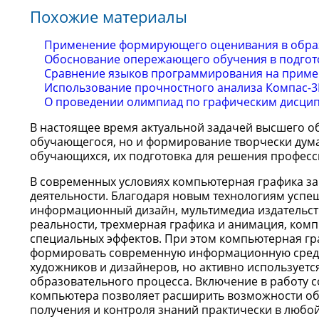
Похожие материалы
Применение формирующего оценивания в обра
Обоснование опережающего обучения в подгот
Сравнение языков программирования на приме
Использование прочностного анализа Компас-3
О проведении олимпиад по графическим дисци
В настоящее время актуальной задачей высшего о
обучающегося, но и формирование творчески дума
обучающихся, их подготовка для решения професс
В современных условиях компьютерная графика з
деятельности. Благодаря новым технологиям успе
информационный дизайн, мультимедиа издательств
реальности, трехмерная графика и анимация, ком
специальных эффектов. При этом компьютерная гр
формировать современную информационную среду; 
художников и дизайнеров, но активно используется
образовательного процесса. Включение в работу 
компьютера позволяет расширить возможности об
получения и контроля знаний практически в любо