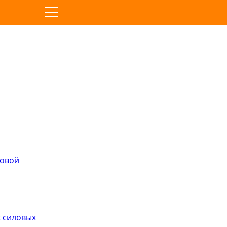
товой
 силовых