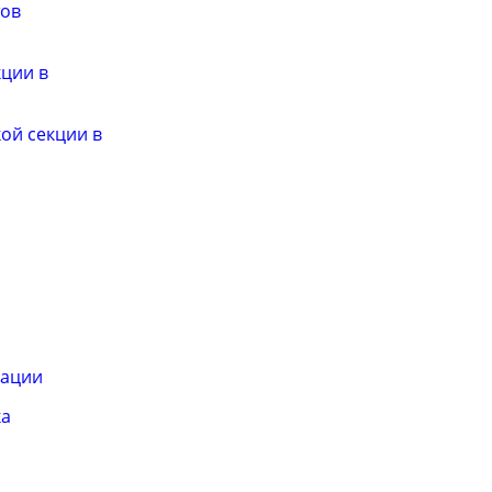
тов
ции в
ой секции в
зации
ка