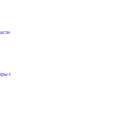
асти
уры с