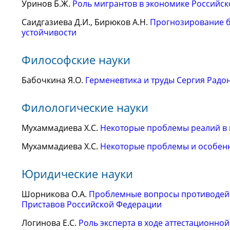
Уринов Б.Ж.
Роль мигрантов в экономике Российс
Саидгазиева Д.И., Бирюков А.Н.
Прогнозирование б
устойчивости
Философские науки
Бабочкина Я.О.
Герменевтика и труды Сергия Радо
Филологические науки
Мухаммадиева Х.С.
Некоторые проблемы реалий в
Мухаммадиева Х.С.
Некоторые проблемы и особен
Юридические науки
Шорникова О.А.
Проблемные вопросы противодейс
Приставов Российской Федерации
Логинова Е.С.
Роль эксперта в ходе аттестационно