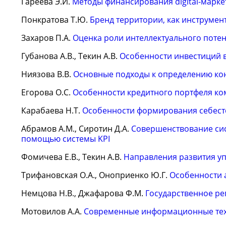
Гареева Э.И.
Методы финансирования digital-марке
Понкратова Т.Ю.
Бренд территории, как инструмен
Захаров П.А.
Оценка роли интеллектуального поте
Губанова А.В., Текин А.В.
Особенности инвестиций в
Ниязова В.В.
Основные подходы к определению ко
Егорова О.С.
Особенности кредитного портфеля ко
Карабаева Н.Т.
Особенности формирования себест
Абрамов А.М., Сиротин Д.А.
Совершенствование сис
помощью системы KPI
Фомичева Е.В., Текин А.В.
Направления развития уп
Трифановская О.А., Оноприенко Ю.Г.
Особенности 
Немцова Н.В., Джафарова Ф.М.
Государственное ре
Мотовилов А.А.
Современные информационные тех