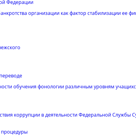
кой Федерации
анкротства организации как фактор стабилизации ее ф
нежского
 переводе
ности обучения фонологии различным уровням учащихс
твия коррупции в деятельности Федеральной Службы С
й процедуры