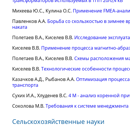
трансформаторов используемых в ТПП 20/0,4 кВ
Михеева Ю.С., Кулина О.С.
Применение FMEA-анализ
Павленков А.А.
Борьба со скользкостью в зимнее в
наката
Полетаев В.А., Киселев В.В.
Исследование эксплуат
Киселев В.В.
Применение процесса магнитно-абраз
Полетаев В.А., Киселев В.В.
Схемы расположения ма
Киселев В.В.
Технологические особенности процес
Казачков А.Д., Рыбанов А.А.
Оптимизация процесса 
транспорта
Сухих И.А., Хлуденев В.С.
4 М - анализ коренной пр
Соколова М.В.
Требования к системе менеджмента 
Сельскохозяйственные науки