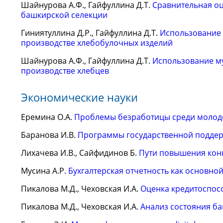
Шайнурова А.Ф., Гайфуллина Д.Т.
Сравнительная оц
башкирской селекции
Гиниятуллина Д.Р., Гайфуллина Д.Т.
Использование 
производстве хлебобулочных изделий
Шайнурова А.Ф., Гайфуллина Д.Т.
Использование му
производстве хлебцев
Экономические науки
Еремина О.А.
Проблемы безработицы среди моло
Баранова И.В.
Программы государственной поддерж
Лихачева И.В., Сайфидинов Б.
Пути повышения кон
Мусина А.Р.
Бухгалтерская отчетность как основн
Пикалова М.Д., Чеховская И.А.
Оценка кредитоспос
Пикалова М.Д., Чеховская И.А.
Анализ состояния ба