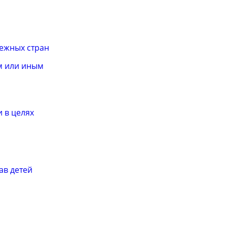
бежных стран
м или иным
 в целях
ав детей