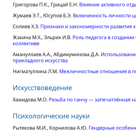
Григорова П.К., Грицай Е.Н.
Влияние активного отд
Жумаев Э.Т., Юсупов Б.Э.
Включенность личности ш
Солиев Х.З.
Признаки и закономерности развития 
Жакина М.Х., Эльрих И.В.
Роль педагога в создании
коллективе
Амануллаев А.А., Абдимуминова Д.А.
Использование
прикладного искусства
Нигматуллина Л.М.
Межличностные отношения в п
Искусствоведение
Хамидова М.О.
Резьба по ганчу — запечатлённая на
Психологические науки
Рытекова М.И., Корнилова А.Ю.
Гендерные особенн