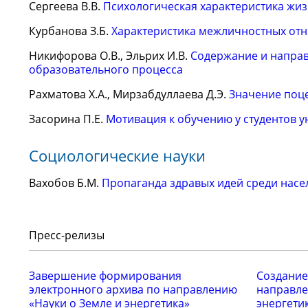
Сергеева В.В.
Психологическая характеристика жи
Курбанова З.Б.
Характеристика межличностных отн
Никифорова О.В., Эльрих И.В.
Содержание и направ
образовательного процесса
Рахматова Х.А., Мирзабдуллаева Д.Э.
Значение поце
Засорина П.Е.
Мотивация к обучению у студентов у
Социологические науки
Вахобов Б.М.
Пропаганда здравых идей среди насе
Пресс-релизы
Завершение формирования
Создание
электронного архива по направлению
направле
«Науки о Земле и энергетика»
энергети