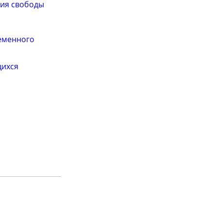
ния свободы
ременного
щихся