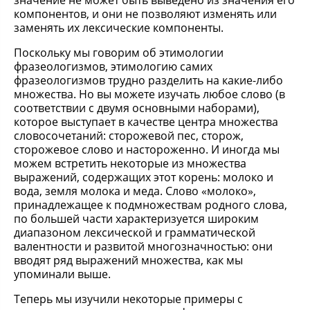
значение не может быть выведено из значения его
компонентов, и они не позволяют изменять или
заменять их лексические компоненты.
Поскольку мы говорим об этимологии
фразеологизмов, этимологию самих
фразеологизмов трудно разделить на какие-либо
множества. Но вы можете изучать любое слово (в
соответствии с двумя основными наборами),
которое выступает в качестве центра множества
словосочетаний: сторожевой пес, сторож,
сторожевое слово и настороженно. И иногда мы
можем встретить некоторые из множества
выражений, содержащих этот корень: молоко и
вода, земля молока и меда. Слово «молоко»,
принадлежащее к подмножествам родного слова,
по большей части характеризуется широким
диапазоном лексической и грамматической
валентности и развитой многозначностью: они
вводят ряд выражений множества, как мы
упоминали выше.
Теперь мы изучили некоторые примеры с