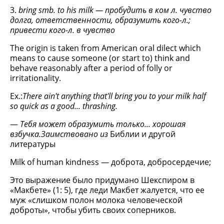
3.
bring smb. to his milk — пробудить в ком л. чувство
долга, ответственности, образумить кого-л.;
привести кого-л. в чувство
The origin is taken from American oral dilect which
means to cause someone (or start to) think and
behave reasonably after a period of folly or
irritationality.
Ex.:
There ain't anything that'll bring you to your milk half
so quick as a good... thrashing.
—
Тебя может образумить только... хорошая
взбучка.
Заимствовано из
Библии и другой
литературы
Milk of human kindness — доброта, добросердечие;
Это выражение было придумано Шекспиром в
«Макбете» (1: 5), где леди Макбет жалуется, что ее
муж «слишком полон молока человеческой
доброты», чтобы убить своих соперников.