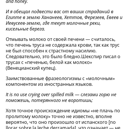
and honey.
И я обещал подвести вас от ваших страданий в
Египте в землю Хананеев, Хеттов, Ферезеев, Евеев и
Иевусеев-землю, где текут молочные реки,
кисельные берега.
Отмывать молоко от своей печени — считалось,
что печень труса не содержала крови, так как трус
не был способен к страстному насилию.
Следовательно, это было бледно.Шекспир писал о
трусах с «печенью, белой как молоко»
(Венецианский купец).
Заимствованные фразеологизмы с «молочным»
компонентом из иностранных языков.
It is no use crying over spilled milk
—
слезами горю не
поможешь, потерянного не воротишь;
Хотя точное происхождение идиомы «не плачь по
пролитому молоку» точно не известно, вполне
вероятно, что оно произошло от испанского [no
llorar sobre la leche derramada], что означает — не