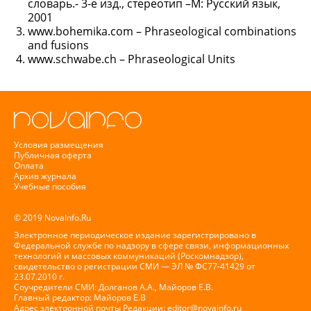
словарь.- 3-е изд., стереoтип –М: Русский язык,
2001
www.bohemika.com – Phraseological combinations
and fusions
www.schwabe.ch – Phraseological Units
Условия размещения
Публичная оферта
Оплата
Архив журнала
Учебные пособия
© 2019 NovaInfo.Ru
Электронное периодическое издание зарегистрировано в
Федеральной службе по надзору в сфере связи, информационных
технологий и массовых коммуникаций (Роскомнадзор),
свидетельство о регистрации СМИ — ЭЛ № ФС77-41429 от
23.07.2010 г.
Соучредители СМИ: Долганов А.А., Майоров Е.В.
Главный редактор: Майоров Е.В
Адрес электронной почты Редакции:
editor@novainfo.ru