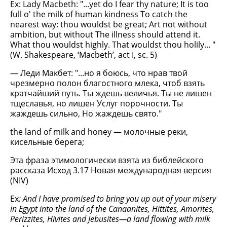
Ex: Lady Macbeth: "...yet do I fear thy nature; It is too
full o' the milk of human kindness To catch the
nearest way: thou wouldst be great; Art not without
ambition, but without The illness should attend it.
What thou wouldst highly. That wouldst thou holily... "
(W. Shakespeare, ‘Macbeth’, act I, sc. 5)
— Леди Макбет: "...но я боюсь, что нрав твой
чрезмерно полон благостного млека, чтоб взять
кратчайший путь. Ты ждешь величья. Ты не лишен
тщеславья, но лишен Услуг порочности. Ты
жаждешь сильно, Но жаждешь свято."
the land of milk and honey — молочные реки,
кисельные берега;
Эта фраза этимологически взята из библейского
рассказа Исход 3.17 Новая международная версия
(NIV)
Ex
: And I have promised to bring you up out of your misery
in Egypt into the land of the Canaanites, Hittites, Amorites,
Perizzites, Hivites and Jebusites—a land flowing with milk