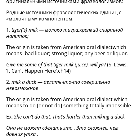
оригинальными источниками фразеологизмов:
Родные источники фразеологических единиц с
«молочным» компонентом:
1.
tiger(‘s) milk — молоко тигра;
крепкий спиртной
напиток;
The origin is taken from American oral dialectwhich
means- bad liquor; strong liquor; any beer or liquor.
Give me some of that tiger milk (juice), will ya?
(S. Lewis,
‘It Can’t Happen Here’,ch14)
2.
milk a duck
—
делать
что-то совершенно
невозможное
The origin is taken from American oral dialect which
means to do [or not do] something totally impossible.
Ex:
She can’t do that. That’s harder than milking a duck
Она не может сделать это . Это сложнее, чем
доения утка .