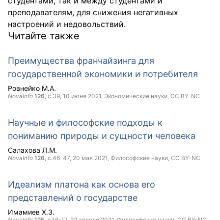
студентами, так и между студентами и
преподавателям, для снижения негативных
настроений и недовольствий.
Читайте также
Преимущества франчайзинга для
государственной экономики и потребителя
Ровнейко М.А.
NovaInfo
126
, с.39,
10 июня 2021
, Экономические науки,
CC BY-NC
Научные и философские подходы к
пониманию природы и сущности человека
Салахова Л.М.
NovaInfo
126
, с.46-47,
20 мая 2021
, Философские науки,
CC BY-NC
Идеализм платона как основа его
представлений о государстве
Имамиев Х.З.
NovaInfo
125
, с.16-17,
22 апреля 2021
, Философские науки,
CC BY-NC