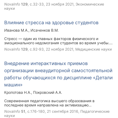
метрологических лабораторий. Приведены пути их
NovaInfo
129
, с.32-33,
23 ноября 2021
, Экономические
предупреждения и предотвращения в целях увеличения
науки
результативности работы метрологических лабораторий и
достижения ими лучших результатов.
Влияние стресса на здоровье студентов
Иванова М.А.
Исаченков В.М.
Стресс — один из главных факторов физического и
эмоционального недомогания студентов во время учебы.
Чтобы выявить распространенные методы эмоциональной
NovaInfo
129
, с.92-93,
22 ноября 2021
, Медицинские науки
разгрузки, применяемые студентами младших курсов, был
использован тест, направленный на изучение борьбы
студентов со стрессом и её эффективность. Группа
Внедрение интерактивных приемов
студентов представила ранговый порядок одиннадцати
наиболее частых методов борьбы со стрессом в порядке
организации внеаудиторной самостоятельной
убывания эффективности. Было выявлено семь методов,
способствующих снижению стрессовой нагрузке в
работы обучающихся по дисциплине «Детали
большинстве групп. Для каждого из методов был
машин»
рассчитан его средний порядок рангов по
соответствующим группам. Результаты были
Кропотова Н.А.
Покровский А.А.
интерпретированы как методы оказывающие сильную
поддержку при стрессе, оцениваемого индивидом как
Современная педагогика высшего образования в
препятствующего нормальному учебному процессу.
последнее время направлена на активизацию
самостоятельной работы обучающегося. В данной статье
NovaInfo
51
, с.176-180,
21 сентября 2016
, Педагогические
рассмотрены результаты внедрения интерактивных
науки
приемов внеаудиторной самостоятельной работы