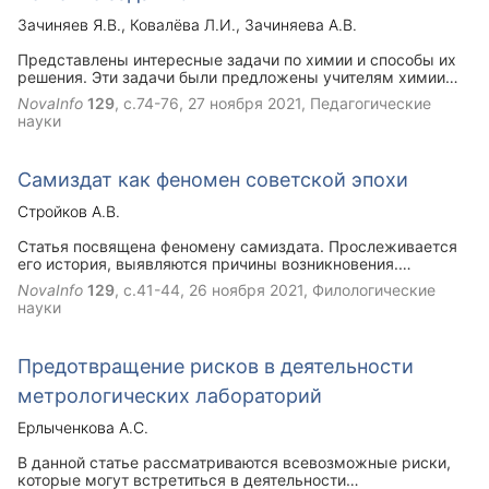
Зачиняев Я.В.
Ковалёва Л.И.
Зачиняева А.В.
Представлены интересные задачи по химии и способы их
решения. Эти задачи были предложены учителям химии
при проведении олимпиады по химии в Выборгском районе
NovaInfo
129
, с.74-76,
27 ноября 2021
, Педагогические
Ленинградской области в 2021 году. Всего было
науки
представлено 10 задач различной сложности. При
правильном решении всех задач участник (учитель)
получал 100 баллов.
Самиздат как феномен советской эпохи
Стройков А.В.
Статья посвящена феномену самиздата. Прослеживается
его история, выявляются причины возникновения.
Показано, что в условиях тоталитаризма и борьбы с
NovaInfo
129
, с.41-44,
26 ноября 2021
, Филологические
«инакомыслием» появление «подпольной» литературы
науки
было неизбежно. Затронута также проблема цензуры и
самоцензуры в современной России.
Предотвращение рисков в деятельности
метрологических лабораторий
Ерлыченкова А.С.
В данной статье рассматриваются всевозможные риски,
которые могут встретиться в деятельности