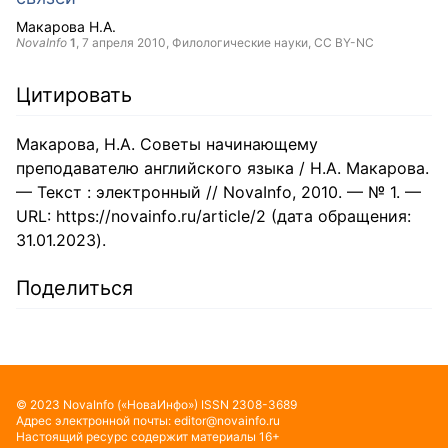
Макарова Н.А.
NovaInfo
1
,
7 апреля 2010
, Филологические науки,
CC BY-NC
Цитировать
Макарова, Н.А. Советы начинающему
преподавателю английского языка / Н.А. Макарова.
— Текст : электронный // NovaInfo, 2010. — № 1. —
URL: https://novainfo.ru/article/2 (дата обращения:
31.01.2023).
Поделиться
©
2023
NovaInfo
(«НоваИнфо»)
ISSN
2308-3689
Адрес электронной почты:
editor@novainfo.ru
Настоящий ресурс содержит материалы 16+