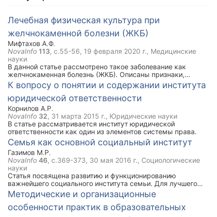
Лечебная физическая культура при
желчнокаменной болезни (ЖКБ)
Мифтахов А.Ф.
NovaInfo
113
, с.55-56,
19 февраля 2020 г.
, Медицинские
науки
В данной статье рассмотрено такое заболевание как
желчнокаменная болезнь (ЖКБ). Описаны признаки,
симптомы, задачи ЛФК при данной болезни. Ключевым
К вопросу о понятии и содержании института
моментом статьи является комплекс упражнений лечебной
юридической ответственности
физической культуры при ЖКБ, который рекомендован
наряду с медикаментозным лечением.
Корнилов А.Р.
NovaInfo
32
,
31 марта 2015 г.
, Юридические науки
В статье рассматривается институт юридической
ответственности как один из элементов системы права.
Семья как основной социальный институт
Газимов М.Р.
NovaInfo
46
, с.369-373,
30 мая 2016 г.
, Социологические
науки
Cтатья посвящена развитию и функционированию
важнейшего социального института семьи. Для лучшего
понимания семьи проводится анализ ролевых отношений и
Методические и организационные
ролевых конфликтов в семье.
особенности практик в образовательных