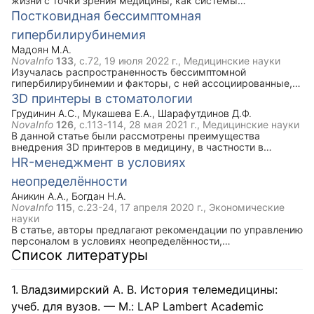
жизни с точки зрения медицины, как системы
повседневность и в итоге привела к переоценке многих
применяемой в целях профилактики и реабилитации
Постковидная бессимптомная
ценностей, особенно в рамках современных семейно-
различных заболеваний и поддержания здоровья людей и
брачных отношений.
гипербилирубинемия
пациентов. Автором проанализирована роль здорового
образа жизни в повседневной жизни людей, сделан акцент
Мадоян М.А.
на актуальности профилактики распространённых
NovaInfo
133
, с.72,
19 июля 2022 г.
, Медицинские науки
заболеваний с помощью здорового образа жизни.
Изучалась распространенность бессимптомной
гипербилирубинемии и факторы, с ней ассоциированные,
при профилактическом медицинском осмотре 105
3D принтеры в стоматологии
человек, перенесших COVID-19 в легкой форме. Выявлено,
Грудинин А.С.
,
Мукашева Е.А.
,
Шарафутдинов Д.Ф.
что бессимптомная гипербилирубинемия встречается у
NovaInfo
126
, с.113-114,
28 мая 2021 г.
, Медицинские науки
каждого десятого и уменьшается в первые полтора года
В данной статье были рассмотрены преимущества
после COVID-19. Не удалось выявить связи бессимптомной
внедрения 3D принтеров в медицину, в частности в
гипербилирубинемии с другими факторами и
стоматологию.
HR-менеджмент в условиях
показателями.
неопределённости
Аникин А.А.
,
Богдан Н.А.
NovaInfo
115
, с.23-24,
17 апреля 2020 г.
, Экономические
науки
В статье, авторы предлагают рекомендации по управлению
персоналом в условиях неопределённости,
реструктуризации команд и рабочих заданий в контексте
Список литературы
удаленной работы, а также методы их реализации,
обучения и адаптации. Изложены способы управления
негативными эмоциями и мыслями, и их трансформации в
Владзимирский А. В. История телемедицины:
положительное русло для повышения мотивации в
учеб. для вузов. — М.: LAP Lambert Academic
команде.