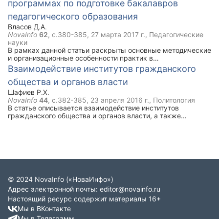
программах по подготовке бакалавров
педагогического образования
Власов Д.А.
NovaInfo
62
, с.380-385,
27 марта 2017 г.
, Педагогические
науки
В рамках данной статьи раскрыты основные методические
и организационные особенности практик в
образовательных программах по подготовке бакалавров
Взаимодействие институтов гражданского
педагогического образования. Представлены
общества и органов власти
рекомендации по совершенствованию развития
профессиональной компетентности будущего учителя
Шафиев Р.Х.
математики и информатики в процессе педагогической и
NovaInfo
44
, с.382-385,
23 апреля 2016 г.
, Политология
научно-исследовательской практик.
В статье описывается взаимодействие институтов
гражданского общества и органов власти, а также
актуальные проблемы взаимодействия институтов
гражданского общества и органов власти.
©
2024
NovaInfo
(«НоваИнфо»)
Адрес электронной почты:
editor@novainfo.ru
Настоящий ресурс содержит материалы 16+
Мы в ВКонтакте
Мы в Телеграмм