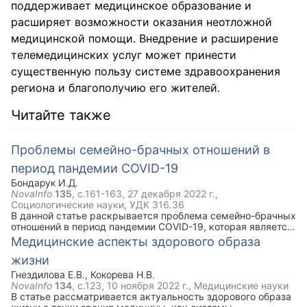
поддерживает медицинское образование и
расширяет возможности оказания неотложной
медицинской помощи. Внедрение и расширение
телемедицинских услуг может принести
существенную пользу системе здравоохранения
региона и благополучию его жителей.
Читайте также
Проблемы семейно-брачных отношений в
период пандемии COVID-19
Бондарук И.Д.
NovaInfo
135
, с.161-163,
27 декабря 2022 г.
,
Социологические науки, УДК 316.36
В данной статье раскрывается проблема семейно-брачных
отношений в период пандемии COVID-19, которая является
одной из наиболее актуальных и востребованных на
Медицинские аспекты здорового образа
сегодняшний день. Ее важность обусловлена тем, что
жизни
пандемия внесла существенные изменения в уклад всего
общества и негативно отразилась на взаимоотношениях
Гнездилова Е.В.
,
Кокорева Н.В.
близких людей. На основании анализа автор приходит к
NovaInfo
134
, с.123,
10 ноября 2022 г.
, Медицинские науки
выводу, что ситуация вынужденной самоизоляции
В статье рассматривается актуальность здорового образа
заставила по-новому взглянуть на собственную