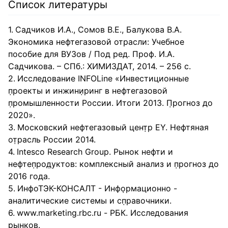
работают в качестве инструмента политического влияния,
Список литературы
заявил бывший министр России Алексей Кудрин.
Садчиков И.А., Сомов В.Е., Балукова В.А.
Экономика нефтегазовой отрасли: Учебное
пособие для ВУЗов / Под ред. Проф. И.А.
Садчикова. – СПб.: ХИМИЗДАТ, 2014. – 256 с.
Исследование INFOLine «Инвестиционные
п⁪̣роекты и инжини⁪̣ринг в нефтегазовой
п⁪̣ромышленности России. Итоги 2013. П⁪̣рогноз до
2020».
Московский нефтегазовый цент⁪̣р EY. Нефтяная
от⁪̣расль России 2014.
Intesco Research Group. Рынок нефти и
нефтеп⁪̣род⁪̣уктов: комплексный анализ и п⁪̣рогноз до
2016 года.
ИнфоТЭК-КОНСАЛТ - Инфо⁪̣рмационно -
аналитические системы и сп⁪̣равочники.
www.marketing.rbc.ru - РБК. Исследования
⁪̣рынков.