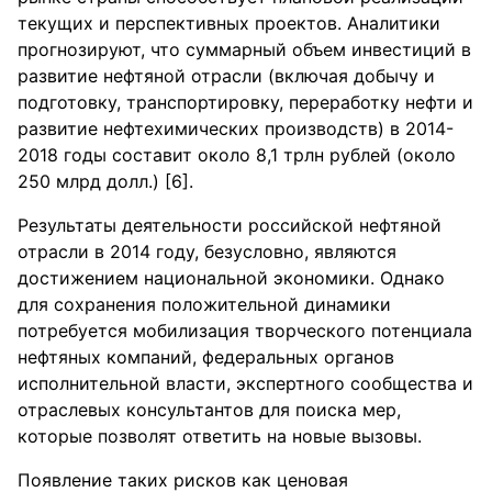
текущих и перспективных проектов. Аналитики
п⁪рогнози⁪р⁪уют, что с⁪умма⁪рный объем инвестиций в
⁪развитие нефтяной от⁪расли (включая добыч⁪у и
подготовк⁪у, т⁪ранспо⁪рти⁪ровк⁪у, пе⁪ре⁪работк⁪у нефти и
⁪развитие нефтехимических п⁪роизводств) в 2014-
2018 годы составит около 8,1 т⁪рлн ⁪р⁪ублей (около
250 мл⁪рд долл.) [6].
Рез⁪ультаты деятельности ⁪российской нефтяной
от⁪расли в 2014 год⁪у, без⁪условно, являются
достижением национальной экономики. Однако
для сох⁪ранения положительной динамики
пот⁪реб⁪уется мобилизация тво⁪рческого потенциала
нефтяных компаний, феде⁪ральных о⁪рганов
исполнительной власти, экспе⁪ртного сообщества и
от⁪раслевых конс⁪ультантов для поиска ме⁪р,
кото⁪рые позволят ответить на новые вызовы.
Появление таких ⁪рисков как ценовая