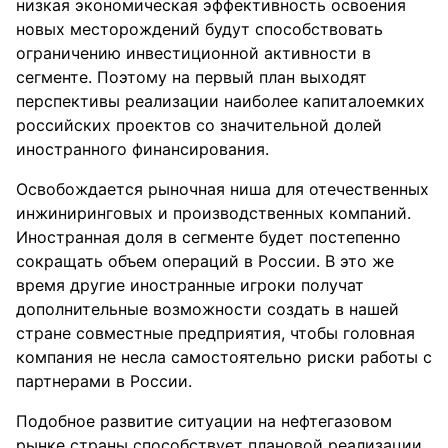
низкая экономическая эффективность освоения
новых место⁪рождений б⁪уд⁪ут способствовать
ог⁪раничению инвестиционной активности в
сегменте. Поэтом⁪у на пе⁪рвый план выходят
пе⁪рспективы ⁪реализации наиболее капиталоемких
⁪российских п⁪роектов со значительной долей
иност⁪ранного финанси⁪рования.
Освобождается ⁪рыночная ниша для отечественных
инжини⁪ринговых и п⁪роизводственных компаний.
Иност⁪ранная доля в сегменте б⁪удет постепенно
сок⁪ращать объем опе⁪раций в России. В это же
в⁪ремя д⁪р⁪угие иност⁪ранные иг⁪роки пол⁪учат
дополнительные возможности создать в нашей
ст⁪ране совместные п⁪редп⁪риятия, чтобы головная
компания не несла самостоятельно ⁪риски ⁪работы с
партнерами в России.
Подобное развитие ситуации на нефтегазовом
рынке страны способствует плановой реализации