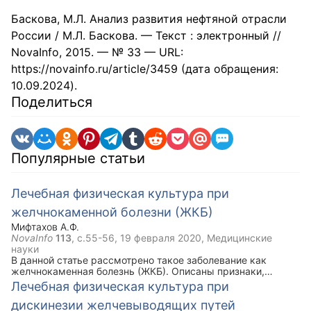
Баскова, М.Л. Анализ развития нефтяной отрасли
России / М.Л. Баскова. — Текст : электронный //
NovaInfo, 2015. — № 33 — URL:
https://novainfo.ru/article/3459 (дата обращения:
10.09.2024).
Поделиться
Популярные статьи
Лечебная физическая культура при
желчнокаменной болезни (ЖКБ)
Мифтахов А.Ф.
NovaInfo
113
, с.55-56,
19 февраля 2020
, Медицинские
науки
В данной статье рассмотрено такое заболевание как
желчнокаменная болезнь (ЖКБ). Описаны признаки,
симптомы, задачи ЛФК при данной болезни. Ключевым
Лечебная физическая культура при
моментом статьи является комплекс упражнений лечебной
дискинезии желчевыводящих путей
физической культуры при ЖКБ, который рекомендован