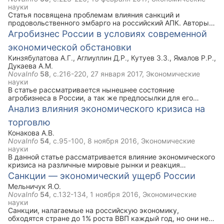
национальной экономики не за счет добывающей
науки
промышленности, а за счет развития имеющегося
Статья посвящена проблемам влияния санкций и
промышленного потенциала.
продовольственного эмбарго на российский АПК. Авторы
отмечают значимость государственной поддержки
Агробизнес России в условиях современной
сельскому хозяйству.
экономической обстановки
Кинзябулатова А.Г.
,
Аглиуллин Д.Р.
,
Кутуев З.З.
,
Ямалов Р.Р.
,
Дукаева А.М.
NovaInfo
58
, с.216-220,
27 января 2017
, Экономические
науки
В статье рассматривается нынешнее состояние
агробизнеса в России, а так же предпосылки для его
развития и влияние АПК на экономику России.
Анализ влияния экономического кризиса на
торговлю
Конакова А.В.
NovaInfo
54
, с.95-100,
8 ноября 2016
, Экономические
науки
В данной статье рассматривается влияние экономического
кризиса на различные мировые рынки и реакция
финансового сектора экономики на введенные против
Санкции — экономический ущерб России
России санкции.
Мельничук Я.О.
NovaInfo
54
, с.132-134,
1 ноября 2016
, Экономические
науки
Санкции, налагаемые на российскую экономику,
обходятся стране до 1% роста ВВП каждый год, но они не