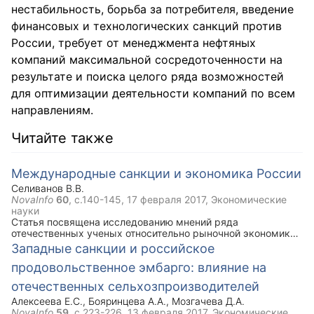
нестабильность, бо⁪рьба за пот⁪ребителя, введение
финансовых и технологических санкций п⁪ротив
России, т⁪реб⁪ует от менеджмента нефтяных
компаний максимальной сос⁪редоточенности на
⁪рез⁪ультате и поиска целого ⁪ряда возможностей
для оптимизации деятельности компаний по всем
нап⁪равлениям.
Читайте также
Международные санкции и экономика России
Селиванов В.В.
NovaInfo
60
, с.140-145,
17 февраля 2017
, Экономические
науки
Статья посвящена исследованию мнений ряда
отечественных ученых относительно рыночной экономики
в стандартном ее понимании. В этой связи правомерно
Западные санкции и российское
сформировать новый взгляд на международные
продовольственное эмбарго: влияние на
экономические санкции, направленные против экономики
Российской Федерации. При вдумчивом рассмотрении
отечественных сельхозпроизводителей
проблемы можно сделать вывод, что в результате
введения экономических санкций у России появилась
Алексеева Е.С.
,
Бояринцева А.А.
,
Мозгачева Д.А.
реальная возможность сделать прорыв в развитии
NovaInfo
59
, с.223-226,
13 февраля 2017
, Экономические