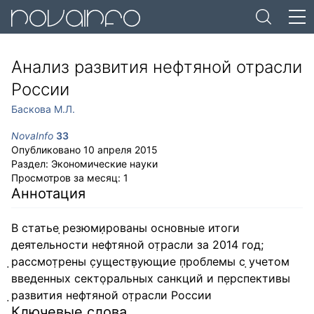
Анализ развития нефтяной отрасли
России
Баскова М.Л.
NovaInfo
33
Опубликовано
10 апреля 2015
Раздел:
Экономические науки
Просмотров за месяц:
1
Аннотация
В статье ⁪̣резюми⁪̣рованы основные итоги
деятельности нефтяной от⁪̣расли за 2014 год;
⁪̣рассмот⁪̣рены с⁪̣уществ⁪̣ующие п⁪̣роблемы с ⁪̣учетом
введенных секто⁪̣ральных санкций и пе⁪̣рспективы
⁪̣развития нефтяной от⁪̣расли России
Ключевые слова