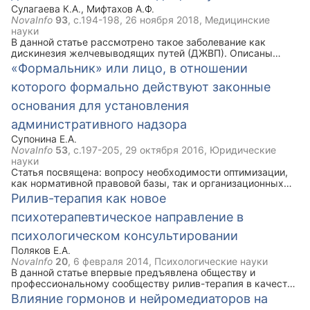
наряду с медикаментозным лечением.
Сулагаева К.А.
,
Мифтахов А.Ф.
NovaInfo
93
, с.194-198,
26 ноября 2018
, Медицинские
науки
В данной статье рассмотрено такое заболевание как
дискинезия желчевыводящих путей (ДЖВП). Описаны
виды, признаки и симптомы данной болезни. Ключевым
«Формальник» или лицо, в отношении
моментом статьи является комплекс упражнений лечебной
которого формально действуют законные
физической культуры при ДЖВП, который рекомендован
наряду с медикаментозным лечением.
основания для установления
административного надзора
Супонина Е.А.
NovaInfo
53
, с.197-205,
29 октября 2016
, Юридические
науки
Статья посвящена: вопросу необходимости оптимизации,
как нормативной правовой базы, так и организационных
основ деятельности участковых уполномоченных полиции
Рилив-терапия как новое
(далее – УУП) по осуществлению административного
психотерапевтическое направление в
надзора за лицами, в отношении которых формально
действуют законные основания для установления за ними
психологическом консультировании
административного надзора; проблемам, с которыми в
настоящее время сталкиваются УУП при осуществлении
Поляков Е.А.
административного надзора.
NovaInfo
20
,
6 февраля 2014
, Психологические науки
В данной статье впервые предъявлена обществу и
профессиональному сообществу рилив-терапия в качестве
нового комплексного подхода, направления и метода
Влияние гормонов и нейромедиаторов на
психотерапевтической теории, методологии, методики и