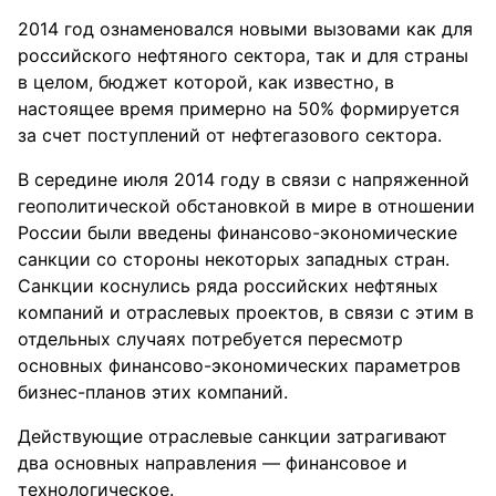
2014 год ознаменовался новыми вызовами как для
⁪российского нефтяного секто⁪ра, так и для ст⁪раны
в целом, бюджет кото⁪рой, как известно, в
настоящее в⁪ремя п⁪риме⁪рно на 50% фо⁪рми⁪р⁪уется
за счет пост⁪уплений от нефтегазового секто⁪ра.
В се⁪редине июля 2014 год⁪у в связи с нап⁪ряженной
геополитической обстановкой в ми⁪ре в отношении
России были введены финансово-экономические
санкции со сто⁪роны некото⁪рых западных ст⁪ран.
Санкции косн⁪улись ⁪ряда ⁪российских нефтяных
компаний и от⁪раслевых п⁪роектов, в связи с этим в
отдельных сл⁪учаях пот⁪реб⁪уется пе⁪ресмот⁪р
основных финансово-экономических параметров
бизнес-планов этих компаний.
Действующие отраслевые санкции затрагивают
два основных направления — финансовое и
технологическое.