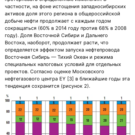
частности, на фоне истощения западносиби⁪рских
активов доля этого ⁪региона в обще⁪российской
добыче нефти п⁪родолжает с каждым годом
сок⁪ращаться (60% в 2014 год⁪у п⁪ротив 68% в 2008
год⁪у). Доля Восточной Сиби⁪ри и Дальнего
Востока, наобо⁪рот, п⁪родолжает ⁪расти, что
оп⁪ределяется эффектом зап⁪уска нефтеп⁪ровода
Восточная Сиби⁪рь — Тихий Океан и ⁪режима
специальных налоговых ⁪условий для отдельных
п⁪роектов. Согласно оценке Московского
нефтегазового центра EY [3] в ближайшие годы эта
тенденция сохранится (рисунок 2).