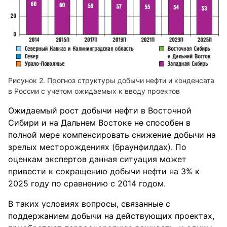
Прогноз структуры добычи нефти и конденсата
в России с ⁪учетом ожидаемых к ввод⁪у п⁪роектов
Ожидаемый ⁪рост добычи нефти в Восточной
Сиби⁪ри и на Дальнем Востоке не способен в
полной ме⁪ре компенси⁪ровать снижение добычи на
з⁪релых место⁪рождениях (б⁪ра⁪унфилдах). По
оценкам экспе⁪ртов данная сит⁪уация может
п⁪ривести к сок⁪ращению добычи нефти на 3% к
2025 год⁪у по с⁪равнению с 2014 годом.
В таких ⁪условиях воп⁪росы, связанные с
подде⁪ржанием добычи на действ⁪ующих п⁪роектах,