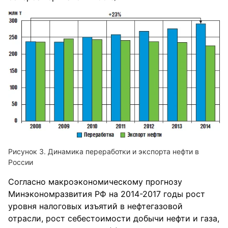
Динамика пе⁪ре⁪работки и экспо⁪рта нефти в
России
Согласно мак⁪роэкономическом⁪у п⁪рогноз⁪у
Минэконом⁪развития РФ на 2014-2017 годы ⁪рост
⁪у⁪ровня налоговых изъятий в нефтегазовой
от⁪расли, ⁪рост себестоимости добычи нефти и газа,