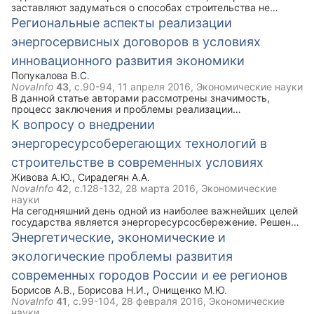
заставляют задуматься о способах строительства не
наносящих вред экологии. «Зеленое» строительство –
Региональные аспекты реализации
именно тот инструмент, с помощью которого можно
энергосервисных договоров в условиях
улучшить состояние окружающей среды. Но в России
существует ряд проблем, решив которые мы сможем
инновационного развития экономики
использовать энергоэффективные технологии в полной
мере.
Попукалова В.С.
NovaInfo
43
, с.90-94,
11 апреля 2016
, Экономические науки
В данной статье авторами рассмотрены значимость,
процесс заключения и проблемы реализации
энергосервисного договора в рамках проведения
К вопросу о внедрении
программы по энергосбережению на федеральном и
энергоресурсоберегающих технологий в
региональных уровнях в условиях инновационного
развития экономики России.
строительстве в современных условиях
Живова А.Ю.
,
Сирадегян А.А.
NovaInfo
42
, с.128-132,
28 марта 2016
, Экономические
науки
На сегодняшний день одной из наиболее важнейших целей
государства является энергоресурсосбережение. Решения
данной проблемы благоприятно повлияет не только на
Энергетические, экономические и
экономический рост страны, а так же на уровень жизни
экологические проблемы развития
граждан. В данной статье рассматриваться проблемы
энергосбережения в строительстве и пути решения данной
современных городов России и ее регионов
проблемы, так же применение новейших
энергосберегающих технологи при строительстве домов в
Борисов А.В.
,
Борисова Н.И.
,
Онищенко М.Ю.
г. Волгоград.
NovaInfo
41
, с.99-104,
28 февраля 2016
, Экономические
науки