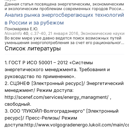
Данная статья посвящена энергетическим, экономическим
и экологическим проблемам современных городов России
и её регионов. На основе проделанного исследования
Анализ рынка энергосберегающих технологий
выявлена и аргументирована потребность заключения
в России и за рубежом
существующих в настоящее время трудностей. Решение
предоставленной проблемы будет благоприятно
Пономарева Е.Ю.
сказываться в целой хозяйственной деятельности
NovaInfo
40
, с.37-40,
21 января 2016
, Экономические науки
регионов.
Во всем мире уже давно ведется поиск возможных путей
уменьшения энергопотребления за счет его рационального
использования, а также за счет применения
Список литературы
энергоэффективных технологий. Опыт зарубежных стран в
вопросе продвижения энергосберегающих технологий в
России очень актуален на данный момент, именно поэтому
ГОСТ Р ИСО 50001 – 2012 «Системы
подробно рассмотрен в данной статье. Также в статье
энергетического менеджмента. Требования и
рассказывается о системе «умного» дома, которая
позволяет экономить на энергоресурсах, а также
руководство по применению».
обеспечивает комфортность проживания.
СЦЭНЕФ [Электронный ресурс]/ Энергетический
менеджмент/ Режим доступа:
http://scenef.com/services/energy_managment/ ,
свободный.
ООО "ЛУКОЙЛ-Волгоградэнерго" [Электронный
ресурс]/ Пресс-Релизы/ Режим
доступа:http://www.volgogradenergo.lukoil.com/main/co