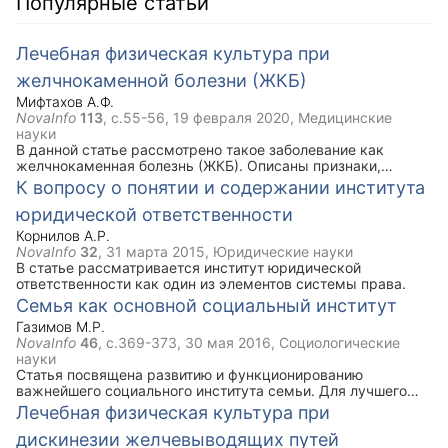
Популярные статьи
Лечебная физическая культура при
желчнокаменной болезни (ЖКБ)
Мифтахов А.Ф.
NovaInfo
113
, с.55-56,
19 февраля 2020
, Медицинские
науки
В данной статье рассмотрено такое заболевание как
желчнокаменная болезнь (ЖКБ). Описаны признаки,
симптомы, задачи ЛФК при данной болезни. Ключевым
К вопросу о понятии и содержании института
моментом статьи является комплекс упражнений лечебной
юридической ответственности
физической культуры при ЖКБ, который рекомендован
наряду с медикаментозным лечением.
Корнилов А.Р.
NovaInfo
32
,
31 марта 2015
, Юридические науки
В статье рассматривается институт юридической
ответственности как один из элементов системы права.
Семья как основной социальный институт
Газимов М.Р.
NovaInfo
46
, с.369-373,
30 мая 2016
, Социологические
науки
Cтатья посвящена развитию и функционированию
важнейшего социального института семьи. Для лучшего
понимания семьи проводится анализ ролевых отношений и
Лечебная физическая культура при
ролевых конфликтов в семье.
дискинезии желчевыводящих путей