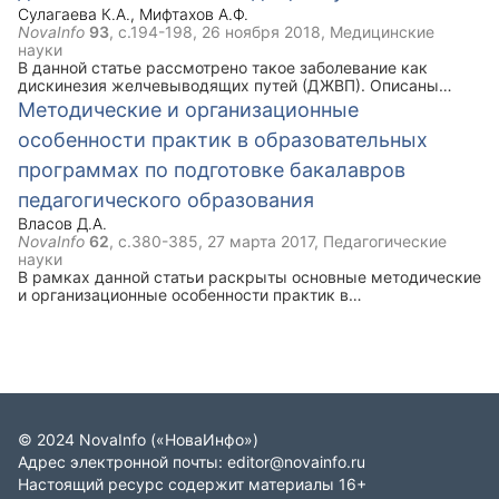
Сулагаева К.А.
,
Мифтахов А.Ф.
NovaInfo
93
, с.194-198,
26 ноября 2018
, Медицинские
науки
В данной статье рассмотрено такое заболевание как
дискинезия желчевыводящих путей (ДЖВП). Описаны
виды, признаки и симптомы данной болезни. Ключевым
Методические и организационные
моментом статьи является комплекс упражнений лечебной
особенности практик в образовательных
физической культуры при ДЖВП, который рекомендован
наряду с медикаментозным лечением.
программах по подготовке бакалавров
педагогического образования
Власов Д.А.
NovaInfo
62
, с.380-385,
27 марта 2017
, Педагогические
науки
В рамках данной статьи раскрыты основные методические
и организационные особенности практик в
образовательных программах по подготовке бакалавров
педагогического образования. Представлены
рекомендации по совершенствованию развития
профессиональной компетентности будущего учителя
математики и информатики в процессе педагогической и
научно-исследовательской практик.
©
2024
NovaInfo
(«НоваИнфо»)
Адрес электронной почты:
editor@novainfo.ru
Настоящий ресурс содержит материалы 16+