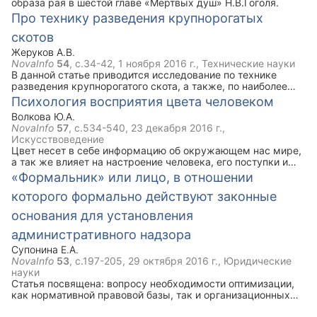
образа рая в шестой главе «Мертвых душ» Н.В.Гоголя.
Про технику разведения крупнорогатых
скотов
Жеруков А.В.
NovaInfo
54
, с.34-42,
1 ноября 2016 г.
, Технические науки
В данной статье приводится исследование по технике
разведения крупнорогатого скота, а также, по наиболее
благоприятным подходам к выращиванию племенного
Психология восприятия цвета человеком
молодняка, наиболее проблемным периодам при
Волкова Ю.А.
выращивании телят, расчеты рациона и массы для
NovaInfo
57
, с.534-540,
23 декабря 2016 г.
,
кормления племенных телят на примере голштинской
Искусствоведение
породы до 6-месячного возраста.
Цвет несет в себе информацию об окружающем нас мире,
а так же влияет на настроение человека, его поступки и
решения. Он может вызывать некоторые ассоциации или
«Формальник» или лицо, в отношении
же воздействовать на мозг человека, заставляя его
которого формально действуют законные
чувствовать соответствующие эмоции и совершать
определённые действия.
основания для установления
административного надзора
Супонина Е.А.
NovaInfo
53
, с.197-205,
29 октября 2016 г.
, Юридические
науки
Статья посвящена: вопросу необходимости оптимизации,
как нормативной правовой базы, так и организационных
основ деятельности участковых уполномоченных полиции