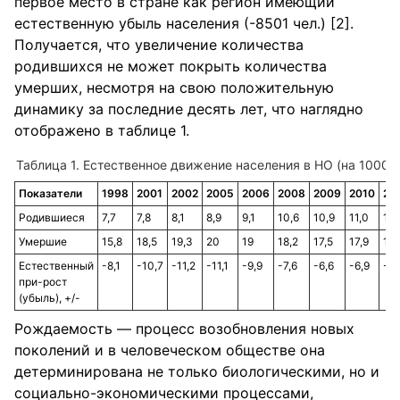
первое место в стране как регион имеющий
естественную убыль населения (-8501 чел.) [2].
Получается, что увеличение количества
родившихся не может покрыть количества
умерших, несмотря на свою положительную
динамику за последние десять лет, что наглядно
отображено в таблице 1.
Естественное движение населения в НО (на 1000 че
Показатели
1998
2001
2002
2005
2006
2008
2009
2010
20
Родившиеся
7,7
7,8
8,1
8,9
9,1
10,6
10,9
11,0
11,
Умершие
15,8
18,5
19,3
20
19
18,2
17,5
17,9
16,
Естественный
-8,1
-10,7
-11,2
-11,1
-9,9
-7,6
-6,6
-6,9
-5,
при-рост
(убыль), +/-
Рождаемость — процесс возобновления новых
поколений и в человеческом обществе она
детерминирована не только биологическими, но и
социально-экономическими процессами,