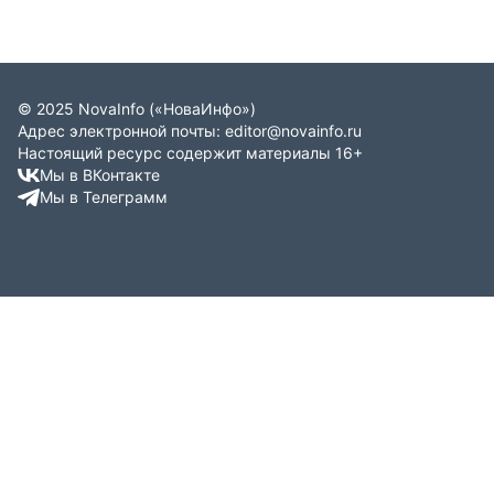
(далее – УУП) по осуществлению административного
надзора за лицами, в отношении которых формально
действуют законные основания для установления за ними
административного надзора; проблемам, с которыми в
настоящее время сталкиваются УУП при осуществлении
административного надзора.
©
2025
NovaInfo
(«НоваИнфо»)
Адрес электронной почты:
editor@novainfo.ru
Настоящий ресурс содержит материалы 16+
Мы в ВКонтакте
Мы в Телеграмм