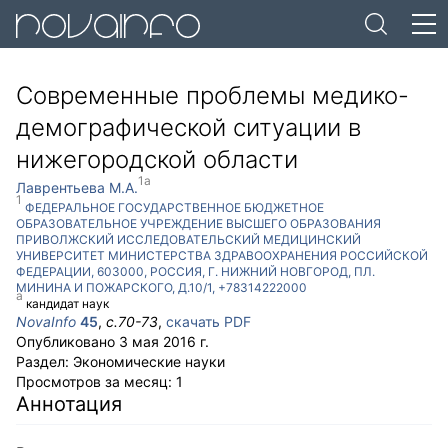
Современные проблемы медико-
демографической ситуации в
нижегородской области
1
a
Лаврентьева М.А.
1
ФЕДЕРАЛЬНОЕ ГОСУДАРСТВЕННОЕ БЮДЖЕТНОЕ
ОБРАЗОВАТЕЛЬНОЕ УЧРЕЖДЕНИЕ ВЫСШЕГО ОБРАЗОВАНИЯ
ПРИВОЛЖСКИЙ ИССЛЕДОВАТЕЛЬСКИЙ МЕДИЦИНСКИЙ
УНИВЕРСИТЕТ МИНИСТЕРСТВА ЗДРАВООХРАНЕНИЯ РОССИЙСКОЙ
ФЕДЕРАЦИИ
,
603000
,
РОССИЯ
,
Г. НИЖНИЙ НОВГОРОД
,
ПЛ.
МИНИНА И ПОЖАРСКОГО, Д.10/1
,
+78314222000
a
кандидат наук
NovaInfo
45
,
с.
70-73
,
скачать PDF
Опубликовано
3 мая 2016 г.
Раздел:
Экономические науки
Просмотров за месяц:
1
Аннотация