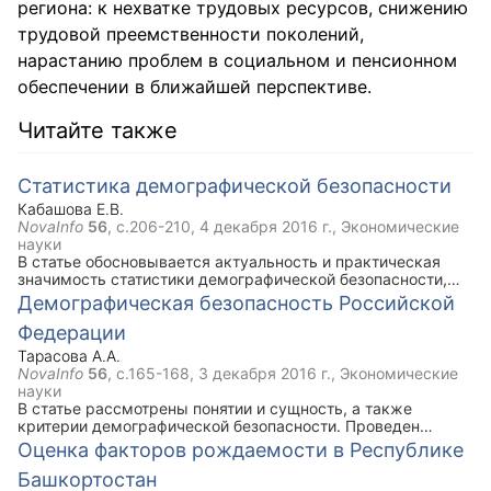
региона: к нехватке трудовых ресурсов, снижению
трудовой преемственности поколений,
нарастанию проблем в социальном и пенсионном
обеспечении в ближайшей перспективе.
Читайте также
Статистика демографической безопасности
Кабашова Е.В.
NovaInfo
56
, с.206-210,
4 декабря 2016 г.
, Экономические
науки
В статье обосновывается актуальность и практическая
значимость статистики демографической безопасности,
приводится система статистических показателей и
Демографическая безопасность Российской
методов исследования демографических угроз.
Федерации
Тарасова А.А.
NovaInfo
56
, с.165-168,
3 декабря 2016 г.
, Экономические
науки
В статье рассмотрены понятии и сущность, а также
критерии демографической безопасности. Проведен
анализ динамики основных показателей демографической
Оценка факторов рождаемости в Республике
безопасности России за период с 1990 по 2014 годы.
Башкортостан