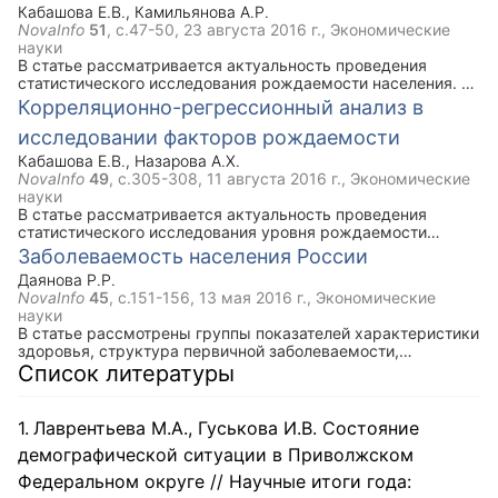
Кабашова Е.В.
,
Камильянова А.Р.
NovaInfo
51
, с.47-50,
23 августа 2016 г.
, Экономические
науки
В статье рассматривается актуальность проведения
статистического исследования рождаемости населения. С
помощью корреляционно-регрессионного анализа,
Корреляционно-регрессионный анализ в
проведенного по данным Республики Башкортостан,
исследовании факторов рождаемости
выявлены основные факторы, влияющие на уровень
рождаемости, а также дана количественная оценка
Кабашова Е.В.
,
Назарова А.Х.
данной зависимости.
NovaInfo
49
, с.305-308,
11 августа 2016 г.
, Экономические
науки
В статье рассматривается актуальность проведения
статистического исследования уровня рождаемости
населения. С помощью корреляционно-регрессионного
Заболеваемость населения России
анализа, проведенного по данным регионов Российской
Даянова Р.Р.
Федерации, выявлены основные факторы, влияющие на
NovaInfo
45
, с.151-156,
13 мая 2016 г.
, Экономические
уровень рождаемости, а также дана количественная
науки
оценка данной зависимости.
В статье рассмотрены группы показателей характеристики
здоровья, структура первичной заболеваемости,
структура смертности, сравнительный анализ России и
Список литературы
США.
Лаврентьева М.А., Гуськова И.В. Состояние
демографической ситуации в Приволжском
Федеральном округе // Научные итоги года: