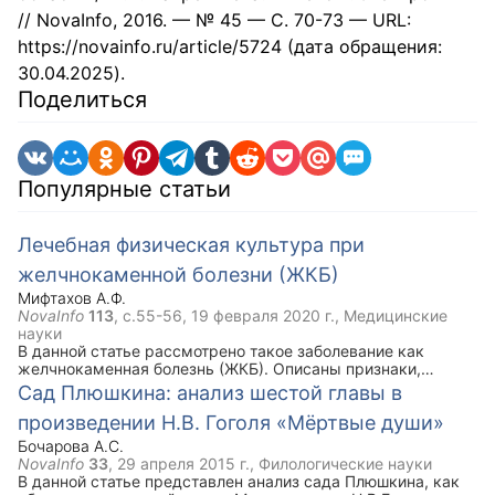
// NovaInfo, 2016. — № 45 — С. 70-73 — URL:
https://novainfo.ru/article/5724 (дата обращения:
30.04.2025).
Поделиться
Популярные статьи
Лечебная физическая культура при
желчнокаменной болезни (ЖКБ)
Мифтахов А.Ф.
NovaInfo
113
, с.55-56,
19 февраля 2020 г.
, Медицинские
науки
В данной статье рассмотрено такое заболевание как
желчнокаменная болезнь (ЖКБ). Описаны признаки,
симптомы, задачи ЛФК при данной болезни. Ключевым
Сад Плюшкина: анализ шестой главы в
моментом статьи является комплекс упражнений лечебной
произведении Н.В. Гоголя «Мёртвые души»
физической культуры при ЖКБ, который рекомендован
наряду с медикаментозным лечением.
Бочарова А.С.
NovaInfo
33
,
29 апреля 2015 г.
, Филологические науки
В данной статье представлен анализ сада Плюшкина, как