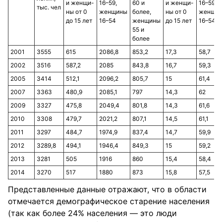
и женщи-
16–59,
60 и
и женщи-
16–59,
тыс. чел
ны от 0
женщины
более,
ны от 0
женщи
до 15 лет
16–54
женщины
до 15 лет
16–54
55 и
более
2001
3555
615
2086,8
853,2
17,3
58,7
2002
3516
587,2
2085
843,8
16,7
59,3
2005
3414
512,1
2096,2
805,7
15
61,4
2007
3363
480,9
2085,1
797
14,3
62
2009
3327
475,8
2049,4
801,8
14,3
61,6
2010
3308
479,7
2021,2
807,1
14,5
61,1
2011
3297
484,7
1974,9
837,4
14,7
59,9
2012
3289,8
494,1
1946,4
849,3
15
59,2
2013
3281
505
1916
860
15,4
58,4
2014
3270
517
1880
873
15,8
57,5
Представленные данные отражают, что в области
отмечается демографическое старение населения
(так как более 24% населения — это люди