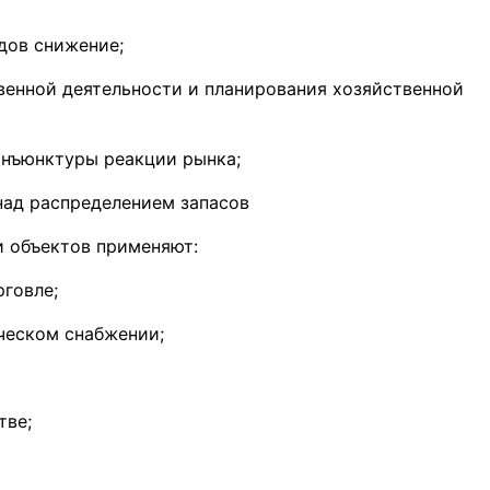
дов снижение;
енной деятельности и планирования хозяйственной
онъюнктуры реакции рынка;
над распределением запасов
 объектов применяют:
рговле;
ческом снабжении;
тве;