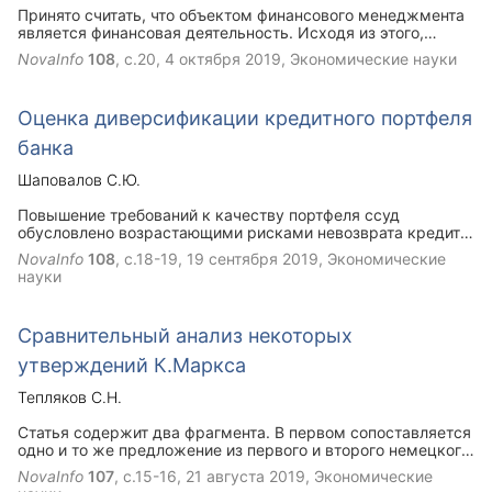
Принято считать, что объектом финансового менеджмента
является финансовая деятельность. Исходя из этого,
можно сказать, что формы и объемы финансовой
NovaInfo
108
, с.20,
4 октября 2019
, Экономические науки
деятельности зависят напрямую от отраслевых
особенностей функционирования предприятия. Другими
словами, если предприятие функционирует слажено и
Оценка диверсификации кредитного портфеля
успешно, то и объемы его деятельности будут
масштабными. Так же, исходя из сказанного, можно
банка
сказать и о том, что отраслевые особенности деятельности
предприятия, которые формируют продолжительность
Шаповалов С.Ю.
операционного цикла, а так же его сезонность, общую и
удельную капиталоемкость производства и реализации
Повышение требований к качеству портфеля ссуд
продукции, а так же выполнения работ, оказания услуг,
обусловлено возрастающими рисками невозврата кредита.
определяют пропорции в использовании собственного и
Несмотря на низкую однородность корпоративного
NovaInfo
108
, с.18-19,
19 сентября 2019
, Экономические
заемного капитала, а также в объемах привлечения
портфеля кредитов, современные методики оценки
науки
финансовых средств из внешних источников по отдельным
качества портфеля не учитывают влияние взаимосвязи
периодам. Исходя из этого, можно сказать, что для того,
отдельных кредитов, отраслей, групп. В статье
что бы определить и дать характеристику основным
предложены направления совершенствования методики
чертам финансового менеджмента предприятий,
Сравнительный анализ некоторых
оценки качества портфеля ссуд в коммерческом банке.
занимающихся гостиничным бизнесом, необходимо
утверждений К.Маркса
изучить и рассмотреть особенности функционирования
гостиничной индустрии, а так же специфику гостиничных
Тепляков С.Н.
услуг.
Статья содержит два фрагмента. В первом сопоставляется
одно и то же предложение из первого и второго немецкого
издания "Капитала". Показана замена Марксом "тяжести"
NovaInfo
107
, с.15-16,
21 августа 2019
, Экономические
на "вес". Во втором фрагменте сопоставляется одно и то