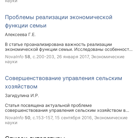
науки
же предложение из "Капитала" и "Критики...". Показана
замена Марксом "цены" на "цену стоимости".
Проблемы реализации экономической
функции семьи
Алексеева Г.Е.
В статье проанализирована важность реализации
экономической функции семьи. Исследованы особенности
положения российской семьи в условиях
NovaInfo
58
, с.200-203,
26 января 2017
, Экономические
кризиса.Обращается внимание на важность решения
науки
проблемы бедности семей.
Совершенствование управления сельским
хозяйством
Загидулина И.Р.
Статья посвящена актуальной проблеме
совершенствования управления сельским хозяйством в
России. Работа содержит некоторые статистические
NovaInfo
50
, с.153-157,
15 сентября 2016
, Экономические
данные о развитии аграрного производства в нашей
науки
стране, прогнозы экспертов аграрной сферы о тенденциях
сельского хозяйства России. В работе предложены
основные направления совершенствования управления