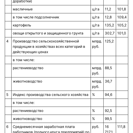
доработки)
масличные
ц/га
11,2
101,8
в том числе подсолнечник
ц/га
12,8
109,4
картофель
ц/га
135,2
105,2
овощи открытого и защищенного грунта
ц/га
302,7
101,0
4
Производство сельскохозяйственной
млрд.
125,2
продукции в хозяйствах всех категорий в
руб.
действующих ценах
в том числе:
растениеводство
млрд.
88,5
руб.
животноводство
млрд.
36,7
руб.
5
Индекс производства сельского хозяйства
%
94,6
в том числе:
растениеводство
%
92,5
животноводство
%
99,5
6
Среднемесячная заработная плата
руб.
16
111,8
работников (полного круга предприятий) по
717,1