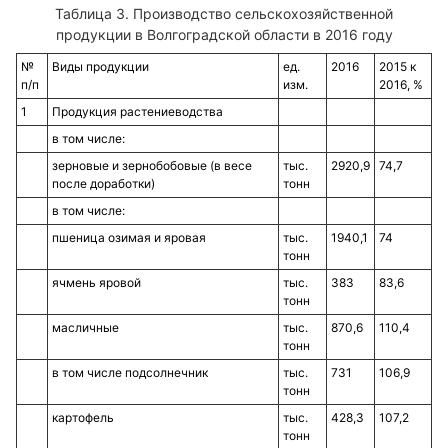
Производство сельскохозяйственной
продукции в Волгоградской области в 2016 году
№
Виды продукции
ед.
2016
2015 к
п/п
изм.
2016, %
1
Продукция растениеводства
в том числе:
зерновые и зернобобовые (в весе
тыс.
2920,9
74,7
после доработки)
тонн
в том числе:
пшеница озимая и яровая
тыс.
1940,1
74
тонн
ячмень яровой
тыс.
383
83,6
тонн
масличные
тыс.
870,6
110,4
тонн
в том числе подсолнечник
тыс.
731
106,9
тонн
картофель
тыс.
428,3
107,2
тонн