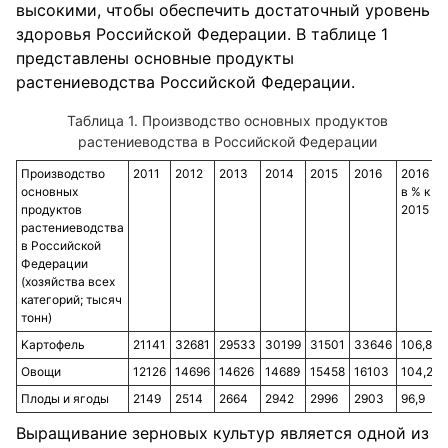
высокими, чтобы обеспечить достаточный уровень
здоровья Российской Федерации. В таблице 1
представлены основные продукты
растениеводства Российской Федерации.
Производство основных продуктов
растениеводства в Российской Федерации
Производство
2011
2012
2013
2014
2015
2016
2016
основных
в % к
продуктов
2015
растениеводства
в Российской
Федерации
(хозяйства всех
категорий; тысяч
тонн)
Kартофель
21141
32681
29533
30199
31501
33646
106,8
Овощи
12126
14696
14626
14689
15458
16103
104,2
Плоды и ягоды
2149
2514
2664
2942
2996
2903
96,9
Выращивание зерновых культур является одной из