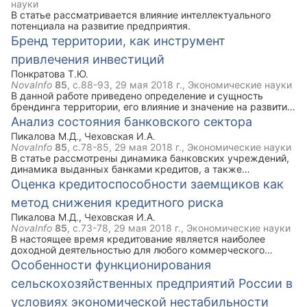
науки
В статье рассматривается влияние интеллектуального
потенциала на развитие предприятия.
Бренд территории, как инструмент
привлечения инвестиций
Понкратова Т.Ю.
NovaInfo
85
, с.88-93,
29 мая 2018 г.
, Экономические науки
В данной работе приведено определение и сущность
брендинга территории, его влияние и значение на развитие
региона на инвестиционную привлекательность
Анализ состояния банковского сектора
последнего; а также особенности его формирования и
Пикалова М.Д.
,
Чеховская И.А.
реализации..
NovaInfo
85
, с.78-85,
29 мая 2018 г.
, Экономические науки
В статье рассмотрены динамика банковских учреждений,
динамика выданных банками кредитов, а также
процентные ставки по кредитам.
Оценка кредитоспособности заемщиков как
метод снижения кредитного риска
Пикалова М.Д.
,
Чеховская И.А.
NovaInfo
85
, с.73-78,
29 мая 2018 г.
, Экономические науки
В настоящее время кредитование является наиболее
доходной деятельностью для любого коммерческого
банка, но в то же время самой рисковой деятельностью,
Особенности функционирования
так как всегда существует некоторая вероятность не
сельскохозяйственных предприятий России в
возврата по кредиту. В статье рассмотрены понятие
кредитного риска, понятие кредитоспособности. А также
условиях экономической нестабильности
представлена общая схема анализа кредитоспособности