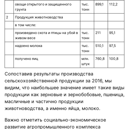
овощи открытого и защищенного
тыс.
899,1
112,2
грунта
тонн
2
Продукция животноводства
в том числе:
произведено скота и птицы на убой в
тыс.
211
95,1
живом весе
тонн
надоено молока
тыс.
510,1
97,5
тонн
получено яиц
млн.
760,8
100,8
штук
Сопоставив результаты производства
сельскохозяйственной продукции за 2016, мы
видим, что наибольшее значение имеет такие виды
продукции как зерновые и зернобобовые, пшеница,
масличные и частично продукции
животноводства, а именно яйца, молоко.
Важно отметить социально-экономическое
развитие агропромышленного комплекса