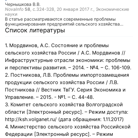
заемщика.
Чернышкова В.В.
NovaInfo
58
, с.324-328,
20 января 2017 г.
, Экономические
науки
В статье рассматриваются современные проблемы
функционирования предприятий сельского хозяйства
Российской Федерации в условиях экономической
Список литературы
нестабильности. Проанализированы показатели
характеризующие аграрный сектор экономики России.
Мордвинов, А.С. Состояние и проблемы
сельского хозяйства России / А.С. Мордвинов //
Инфраструктурные отрасли экономики: проблемы
и перспективы развития. – 2014. - №4. – С. 106-109.
Постникова, Л.В. Проблемы импортозамещения
продукции сельского хозяйства России / Л.В.
Постникова // Вестник ТвГУ. Серия Экономика и
Управление. – 2015. - №1. – С. 44-48.
Комитет сельского хозяйства Волгоградской
области [Электронный ресурс]. – Режим доступа:
http://ksh.volganet.ru/ (дата обращения: 1.11.2017)
Министерство сельского хозяйства Российской
Федерации [Электронный ресурс]. – Режим