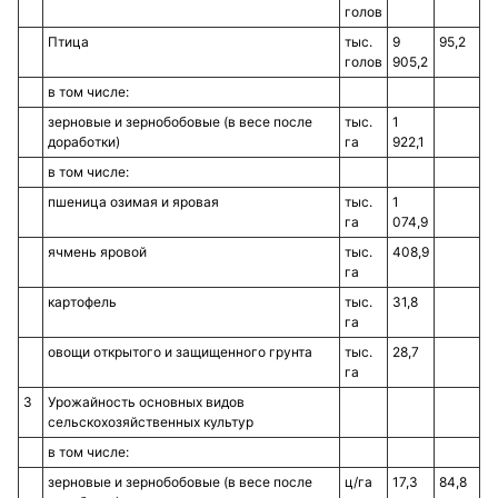
голов
Птица
тыс.
9
95,2
голов
905,2
в том числе:
зерновые и зернобобовые (в весе после
тыс.
1
доработки)
га
922,1
в том числе:
пшеница озимая и яровая
тыс.
1
га
074,9
ячмень яровой
тыс.
408,9
га
картофель
тыс.
31,8
га
овощи открытого и защищенного грунта
тыс.
28,7
га
3
Урожайность основных видов
сельскохозяйственных культур
в том числе:
зерновые и зернобобовые (в весе после
ц/га
17,3
84,8