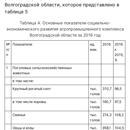
Волгоградской области, которое представлено в
таблице 5
Основные показатели социально-
экономического развития агропромышленного комплекса
Волгоградской области за 2016 год
№
Показатели
ед.
2016
2016
п/
изм.
к
п
2015,
%
1
Поголовье сельскохозяйственных
животных
в том числе:
Крупный рогатый скот
тыс.
310,7
96,5
голов
в том числе коровы
тыс.
160,7
97,5
голов
Свиньи
тыс.
274,3
108,2
голов
Овцы и козы
тыс.
958,1
104,5