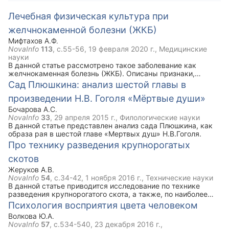
Лечебная физическая культура при
желчнокаменной болезни (ЖКБ)
Мифтахов А.Ф.
NovaInfo
113
, с.55-56,
19 февраля 2020 г.
, Медицинские
науки
В данной статье рассмотрено такое заболевание как
желчнокаменная болезнь (ЖКБ). Описаны признаки,
симптомы, задачи ЛФК при данной болезни. Ключевым
Сад Плюшкина: анализ шестой главы в
моментом статьи является комплекс упражнений лечебной
произведении Н.В. Гоголя «Мёртвые души»
физической культуры при ЖКБ, который рекомендован
наряду с медикаментозным лечением.
Бочарова А.С.
NovaInfo
33
,
29 апреля 2015 г.
, Филологические науки
В данной статье представлен анализ сада Плюшкина, как
образа рая в шестой главе «Мертвых душ» Н.В.Гоголя.
Про технику разведения крупнорогатых
скотов
Жеруков А.В.
NovaInfo
54
, с.34-42,
1 ноября 2016 г.
, Технические науки
В данной статье приводится исследование по технике
разведения крупнорогатого скота, а также, по наиболее
благоприятным подходам к выращиванию племенного
Психология восприятия цвета человеком
молодняка, наиболее проблемным периодам при
Волкова Ю.А.
выращивании телят, расчеты рациона и массы для
NovaInfo
57
, с.534-540,
23 декабря 2016 г.
,
кормления племенных телят на примере голштинской