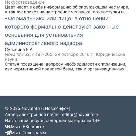
Искусствоведение
породы до 6-месячного возраста.
Цвет несет в себе информацию об окружающем нас мире,
а так же влияет на настроение человека, его поступки и
решения. Он может вызывать некоторые ассоциации или
«Формальник» или лицо, в отношении
же воздействовать на мозг человека, заставляя его
которого формально действуют законные
чувствовать соответствующие эмоции и совершать
определённые действия.
основания для установления
административного надзора
Супонина Е.А.
NovaInfo
53
, с.197-205,
29 октября 2016 г.
, Юридические
науки
Статья посвящена: вопросу необходимости оптимизации,
как нормативной правовой базы, так и организационных
основ деятельности участковых уполномоченных полиции
(далее – УУП) по осуществлению административного
надзора за лицами, в отношении которых формально
действуют законные основания для установления за ними
административного надзора; проблемам, с которыми в
настоящее время сталкиваются УУП при осуществлении
административного надзора.
©
2025
NovaInfo
(«НоваИнфо»)
Адрес электронной почты:
editor@novainfo.ru
Настоящий ресурс содержит материалы 16+
Мы в ВКонтакте
Мы в Телеграмм