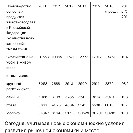
Производство
2011
2012
2013
2014
2015
2016
2016
основных
(предв.)
в % к
продуктов
2015
животноводства
в Российской
Федерации
(хозяйства всех
категорий;
тысяч тонн)
Скот и птица на
10553
10965
11621
12223
12912
13451
104,2
убой (в живом
весе)
в том числе:
крупный
3053
2888
2913
2909
2911
2879
98,9
рогатый скот
свиньи
3086
3198
3286
3611
3824
3970
103,8
птица
3866
4325
4864
5141
5580
6010
107,7
Молоко
31847
31646
31756
30529
30791
30781
100,0
Сегодня, учитывая новые экономические условия
развития рыночной экономики и место