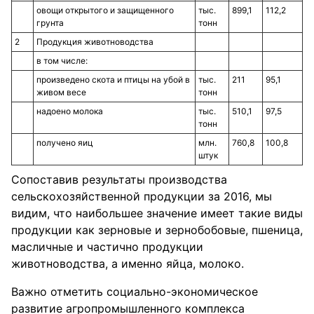
овощи открытого и защищенного
тыс.
899,1
112,2
грунта
тонн
2
Продукция животноводства
в том числе:
произведено скота и птицы на убой в
тыс.
211
95,1
живом весе
тонн
надоено молока
тыс.
510,1
97,5
тонн
получено яиц
млн.
760,8
100,8
штук
Сопоставив результаты производства
сельскохозяйственной продукции за 2016, мы
видим, что наибольшее значение имеет такие виды
продукции как зерновые и зернобобовые, пшеница,
масличные и частично продукции
животноводства, а именно яйца, молоко.
Важно отметить социально-экономическое
развитие агропромышленного комплекса