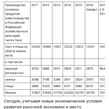
Производство
2011
2012
2013
2014
2015
2016
2016
основных
(предв.)
в % к
продуктов
2015
животноводства
в Российской
Федерации
(хозяйства всех
категорий;
тысяч тонн)
Скот и птица на
10553
10965
11621
12223
12912
13451
104,2
убой (в живом
весе)
в том числе:
крупный
3053
2888
2913
2909
2911
2879
98,9
рогатый скот
свиньи
3086
3198
3286
3611
3824
3970
103,8
птица
3866
4325
4864
5141
5580
6010
107,7
Молоко
31847
31646
31756
30529
30791
30781
100,0
Сегодня, учитывая новые экономические условия
развития рыночной экономики и место