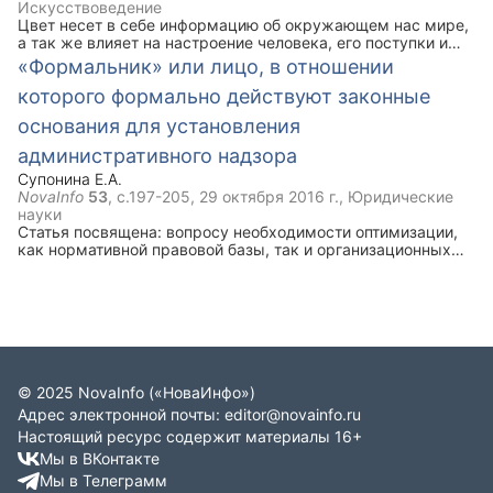
Искусствоведение
породы до 6-месячного возраста.
Цвет несет в себе информацию об окружающем нас мире,
а так же влияет на настроение человека, его поступки и
решения. Он может вызывать некоторые ассоциации или
«Формальник» или лицо, в отношении
же воздействовать на мозг человека, заставляя его
которого формально действуют законные
чувствовать соответствующие эмоции и совершать
определённые действия.
основания для установления
административного надзора
Супонина Е.А.
NovaInfo
53
, с.197-205,
29 октября 2016 г.
, Юридические
науки
Статья посвящена: вопросу необходимости оптимизации,
как нормативной правовой базы, так и организационных
основ деятельности участковых уполномоченных полиции
(далее – УУП) по осуществлению административного
надзора за лицами, в отношении которых формально
действуют законные основания для установления за ними
административного надзора; проблемам, с которыми в
настоящее время сталкиваются УУП при осуществлении
административного надзора.
©
2025
NovaInfo
(«НоваИнфо»)
Адрес электронной почты:
editor@novainfo.ru
Настоящий ресурс содержит материалы 16+
Мы в ВКонтакте
Мы в Телеграмм