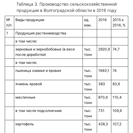
Производство сельскохозяйственной
продукции в Волгоградской области в 2016 году
№
Виды продукции
ед.
2016
2015 к
п/п
изм.
2016, %
1
Продукция растениеводства
в том числе:
зерновые и зернобобовые (в весе
тыс.
2920,9
74,7
после доработки)
тонн
в том числе:
пшеница озимая и яровая
тыс.
1940,1
74
тонн
ячмень яровой
тыс.
383
83,6
тонн
масличные
тыс.
870,6
110,4
тонн
в том числе подсолнечник
тыс.
731
106,9
тонн
картофель
тыс.
428,3
107,2
тонн