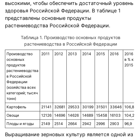
высокими, чтобы обеспечить достаточный уровень
здоровья Российской Федерации. В таблице 1
представлены основные продукты
растениеводства Российской Федерации.
Производство основных продуктов
растениеводства в Российской Федерации
Производство
2011
2012
2013
2014
2015
2016
2016
основных
в % к
продуктов
2015
растениеводства
в Российской
Федерации
(хозяйства всех
категорий; тысяч
тонн)
Kартофель
21141
32681
29533
30199
31501
33646
106,8
Овощи
12126
14696
14626
14689
15458
16103
104,2
Плоды и ягоды
2149
2514
2664
2942
2996
2903
96,9
Выращивание зерновых культур является одной из