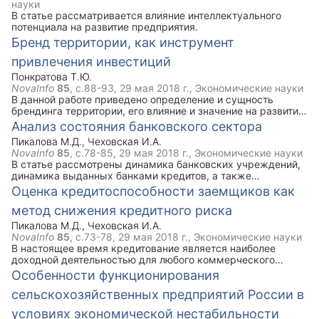
науки
В статье рассматривается влияние интеллектуального
потенциала на развитие предприятия.
Бренд территории, как инструмент
привлечения инвестиций
Понкратова Т.Ю.
NovaInfo
85
, с.88-93,
29 мая 2018 г.
, Экономические науки
В данной работе приведено определение и сущность
брендинга территории, его влияние и значение на развитие
региона на инвестиционную привлекательность
Анализ состояния банковского сектора
последнего; а также особенности его формирования и
Пикалова М.Д.
,
Чеховская И.А.
реализации..
NovaInfo
85
, с.78-85,
29 мая 2018 г.
, Экономические науки
В статье рассмотрены динамика банковских учреждений,
динамика выданных банками кредитов, а также
процентные ставки по кредитам.
Оценка кредитоспособности заемщиков как
метод снижения кредитного риска
Пикалова М.Д.
,
Чеховская И.А.
NovaInfo
85
, с.73-78,
29 мая 2018 г.
, Экономические науки
В настоящее время кредитование является наиболее
доходной деятельностью для любого коммерческого
банка, но в то же время самой рисковой деятельностью,
Особенности функционирования
так как всегда существует некоторая вероятность не
сельскохозяйственных предприятий России в
возврата по кредиту. В статье рассмотрены понятие
кредитного риска, понятие кредитоспособности. А также
условиях экономической нестабильности
представлена общая схема анализа кредитоспособности