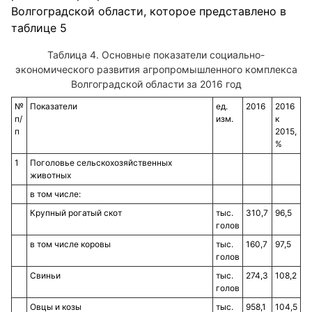
Волгоградской области, которое представлено в
таблице 5
Основные показатели социально-
экономического развития агропромышленного комплекса
Волгоградской области за 2016 год
№
Показатели
ед.
2016
2016
п/
изм.
к
п
2015,
%
1
Поголовье сельскохозяйственных
животных
в том числе:
Крупный рогатый скот
тыс.
310,7
96,5
голов
в том числе коровы
тыс.
160,7
97,5
голов
Свиньи
тыс.
274,3
108,2
голов
Овцы и козы
тыс.
958,1
104,5