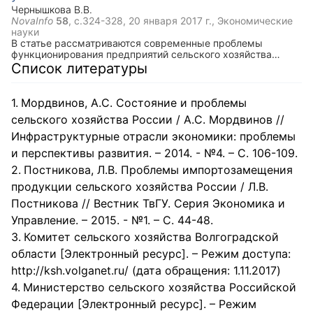
заемщика.
Чернышкова В.В.
NovaInfo
58
, с.324-328,
20 января 2017 г.
, Экономические
науки
В статье рассматриваются современные проблемы
функционирования предприятий сельского хозяйства
Российской Федерации в условиях экономической
Список литературы
нестабильности. Проанализированы показатели
характеризующие аграрный сектор экономики России.
Мордвинов, А.С. Состояние и проблемы
сельского хозяйства России / А.С. Мордвинов //
Инфраструктурные отрасли экономики: проблемы
и перспективы развития. – 2014. - №4. – С. 106-109.
Постникова, Л.В. Проблемы импортозамещения
продукции сельского хозяйства России / Л.В.
Постникова // Вестник ТвГУ. Серия Экономика и
Управление. – 2015. - №1. – С. 44-48.
Комитет сельского хозяйства Волгоградской
области [Электронный ресурс]. – Режим доступа:
http://ksh.volganet.ru/ (дата обращения: 1.11.2017)
Министерство сельского хозяйства Российской
Федерации [Электронный ресурс]. – Режим