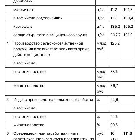
доработки)
масличные
ц/га
11,2
101,8
в том числе подсолнечник
ц/га
12,8
109,4
картофель
ц/га
135,2
105,2
овощи открытого и защищенного грунта
ц/га
302,7
101,0
4
Производство сельскохозяйственной
млрд.
125,2
продукции в хозяйствах всех категорий в
руб.
действующих ценах
в том числе:
растениеводство
млрд.
88,5
руб.
животноводство
млрд.
36,7
руб.
5
Индекс производства сельского хозяйства
%
94,6
в том числе:
растениеводство
%
92,5
животноводство
%
99,5
6
Среднемесячная заработная плата
руб.
16
111,8
работников (полного круга предприятий) по
717,1