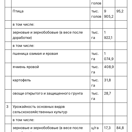
голов
Птица
тыс.
9
95,2
голов
905,2
в том числе:
зерновые и зернобобовые (в весе после
тыс.
1
доработки)
га
922,1
в том числе:
пшеница озимая и яровая
тыс.
1
га
074,9
ячмень яровой
тыс.
408,9
га
картофель
тыс.
31,8
га
овощи открытого и защищенного грунта
тыс.
28,7
га
3
Урожайность основных видов
сельскохозяйственных культур
в том числе:
зерновые и зернобобовые (в весе после
ц/га
17,3
84,8