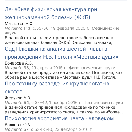
Лечебная физическая культура при
желчнокаменной болезни (ЖКБ)
Мифтахов А.Ф.
NovaInfo
113
, с.55-56,
19 февраля 2020 г.
, Медицинские
науки
В данной статье рассмотрено такое заболевание как
желчнокаменная болезнь (ЖКБ). Описаны признаки,
симптомы, задачи ЛФК при данной болезни. Ключевым
Сад Плюшкина: анализ шестой главы в
моментом статьи является комплекс упражнений лечебной
произведении Н.В. Гоголя «Мёртвые души»
физической культуры при ЖКБ, который рекомендован
наряду с медикаментозным лечением.
Бочарова А.С.
NovaInfo
33
,
29 апреля 2015 г.
, Филологические науки
В данной статье представлен анализ сада Плюшкина, как
образа рая в шестой главе «Мертвых душ» Н.В.Гоголя.
Про технику разведения крупнорогатых
скотов
Жеруков А.В.
NovaInfo
54
, с.34-42,
1 ноября 2016 г.
, Технические науки
В данной статье приводится исследование по технике
разведения крупнорогатого скота, а также, по наиболее
благоприятным подходам к выращиванию племенного
Психология восприятия цвета человеком
молодняка, наиболее проблемным периодам при
Волкова Ю.А.
выращивании телят, расчеты рациона и массы для
NovaInfo
57
, с.534-540,
23 декабря 2016 г.
,
кормления племенных телят на примере голштинской