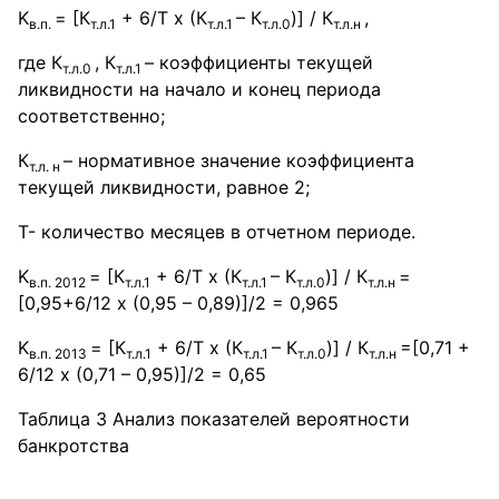
K
= [К
+ 6/Т х (К
– К
)] / К
,
в.п.
т.л.1
т.л.1
т.л.0
т.л.н
где К
, К
– коэффициенты текущей
т.л.0
т.л.1
ликвидности на начало и конец периода
соответственно;
К
– нормативное значение коэффициента
т.л. н
текущей ликвидности, равное 2;
Т- количество месяцев в отчетном периоде.
K
= [К
+ 6/Т х (К
– К
)] / К
=
в.п. 2012
т.л.1
т.л.1
т.л.0
т.л.н
[0,95+6/12 х (0,95 – 0,89)]/2 = 0,965
K
= [К
+ 6/Т х (К
– К
)] / К
=[0,71 +
в.п. 2013
т.л.1
т.л.1
т.л.0
т.л.н
6/12 х (0,71 – 0,95)]/2 = 0,65
Таблица 3 Анализ показателей вероятности
банкротства