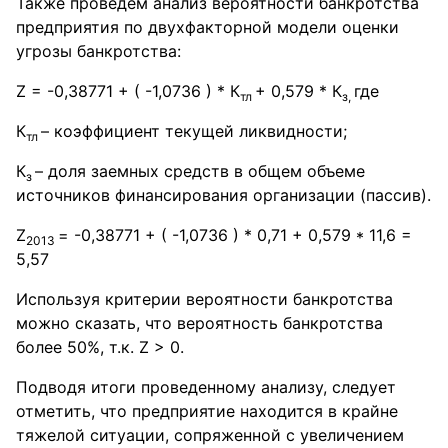
Также проведем анализ вероятности банкротства
предприятия по двухфакторной модели оценки
угрозы банкротства:
Z = -0,38771 + ( -1,0736 ) * К
+ 0,579 * К
где
тл
з,
К
– коэффициент текущей ликвидности;
тл
К
– доля заемных средств в общем объеме
з
источников финансирования организации (пассив).
Z
= -0,38771 + ( -1,0736 ) * 0,71 + 0,579 * 11,6 =
2013
5,57
Используя критерии вероятности банкротства
можно сказать, что вероятность банкротства
более 50%, т.к. Z > 0.
Подводя итоги проведенному анализу, следует
отметить, что предприятие находится в крайне
тяжелой ситуации, сопряженной с увеличением