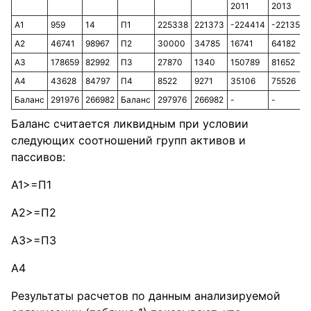
2011
2013
А1
959
14
П1
225338
221373
-224414
-221359
А2
46741
98967
П2
30000
34785
16741
64182
А3
178659
82992
П3
27870
1340
150789
81652
А4
43628
84797
П4
8522
9271
35106
75526
Баланс
291976
266982
Баланс
297976
266982
-
-
Баланс считается ликвидным при условии
следующих соотношений групп активов и
пассивов:
А1>=П1
А2>=П2
А3>=П3
А4
Результаты расчетов по данным анализируемой