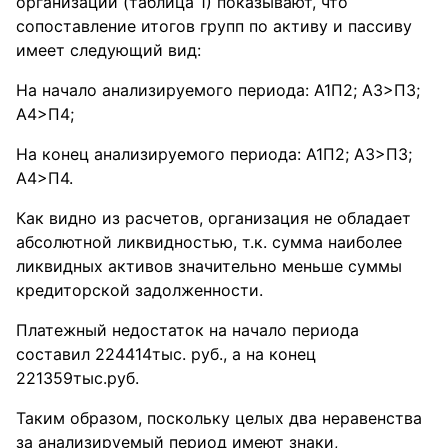
организации (таблица 1) показывают, что
сопоставление итогов групп по активу и пассиву
имеет следующий вид:
На начало анализируемого периода: А1П2; А3>П3;
А4>П4;
На конец анализируемого периода: А1П2; А3>П3;
А4>П4.
Как видно из расчетов, организация не обладает
абсолютной ликвидностью, т.к. сумма наиболее
ликвидных активов значительно меньше суммы
кредиторской задолженности.
Платежный недостаток на начало периода
составил 224414тыс. руб., а на конец
221359тыс.руб.
Таким образом, поскольку целых два неравенства
за анализируемый период имеют знаки,