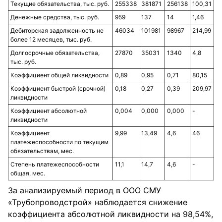
Текущие обязательства, тыс. руб.
255338
381871
256138
100,31
Денежные средства, тыс. руб.
959
137
14
1,46
Дебиторская задолженность не
46034
101981
98967
214,99
более 12 месяцев, тыс. руб.
Долгосрочные обязательства,
27870
35031
1340
4,8
тыс. руб.
Коэффициент общей ликвидности
0,89
0,95
0,71
80,15
Коэффициент быстрой (срочной)
0,18
0,27
0,39
209,97
ликвидности
Коэффициент абсолютной
0,004
0,000
0,000
-
ликвидности
Коэффициент
9,99
13,49
4,6
46
платежеспособности по текущим
обязательствам, мес.
Степень платежеспособности
11,1
14,7
4,6
-
общая, мес.
За анализируемый период в ООО СМУ
«Трубопроводстрой» наблюдается снижение
коэффициента абсолютной ликвидности на 98,54%,