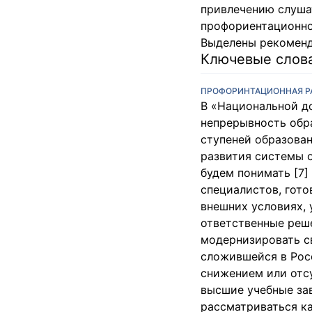
привлечению слуша
профориентационно
Выделены рекоменд
Ключевые слов
ПРОФОРИНТАЦИОННАЯ РА
В «Национальной д
непрерывность обра
ступеней образован
развития системы 
будем понимать [7
специалистов, гот
внешних условиях,
ответственные реш
модернизировать с
сложившейся в Рос
снижением или отс
высшие учебные за
рассматриваться к