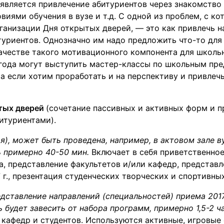
 является привлечение абитуриентов через знакомство
овиями обучения в вузе и т.д. С одной из проблем, с к
ганизации Дня открытых дверей, — это как привлечь 
уриентов. Однозначно им надо предложить что-то для 
ачестве такого мотивационного компонента для школь
 года могут выступить мастер-классы по школьным пр
а если хотим проработать и на перспективу и привлеч
тых дверей
(сочетание пассивных и активных форм и п
итуриентами).
я), может быть проведена, например, в актовом зале ву
 примерно 40-50 мин.
Включает в себя приветственное
, представление факультетов и/или кафедр, представ
 г., презентация студенческих творческих и спортивны
дставление направлений (специальностей) приема 2017
будет завесить от набора программ, примерно 1,5-2 ч
 кафедр и студентов. Используются активные, игровы