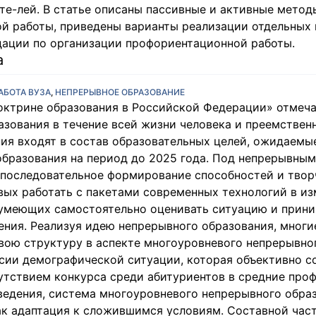
те-лей. В статье описаны пассивные и активные метод
й работы, приведены варианты реализации отдельных 
ации по организации профориентационной работы.
а
БОТА ВУЗА
,
НЕПРЕРЫВНОЕ ОБРАЗОВАНИЕ
октрине образования в Российской Федерации» отмеча
зования в течение всей жизни человека и преемствен
ия входят в состав образовательных целей, ожидаемы
образования на период до 2025 года. Под непрерывны
] последовательное формирование способностей и твор
овых работать с пакетами современных технологий в 
 умеющих самостоятельно оценивать ситуацию и прин
ения. Реализуя идею непрерывного образования, мног
вою структуру в аспекте многоуровневого непрерывног
сии демографической ситуации, которая объективно 
утствием конкурса среди абитуриентов в средние про
ведения, система многоуровневого непрерывного обра
ак адаптация к сложившимся условиям. Составной час