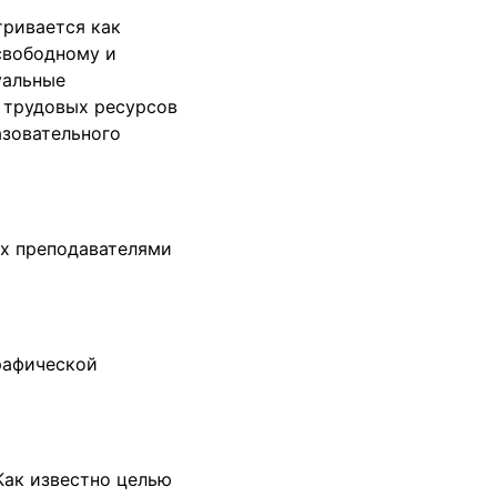
тривается как
свободному и
уальные
 трудовых ресурсов
азовательного
ых преподавателями
рафической
Как известно целью