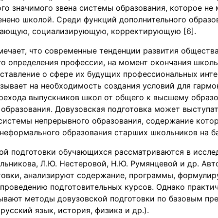
го значимого звена системы образования, которое не
енено школой. Среди функций дополнительного образо
ающую, социализирующую, корректирующую [6].
отмечает, что современные тенденции развития обществ
го определения профессии, на момент окончания шко
ставление о сфере их будущих профессиональных инте
зывает на необходимость создания условий для гармо
ерехода выпускников школ от общего к высшему образ
образования. Довузовская подготовка может выступат
 системы непрерывного образования, содержание котор
неформального образования старших школьников на ба
ой подготовки обучающихся рассматриваются в исслед
ельникова, Л.Ю. Нестеровой, Н.Ю. Румянцевой и др. Авт
товки, анализируют содержание, программы, формули
проведению подготовительных курсов. Однако практич
ывают методы довузовской подготовки по базовым пр
русский язык, история, физика и др.).