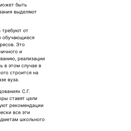
 может быть
вания выделяют
а требуют от
лы обучающиеся
ресов. Это
ничного и
ованию, реализации
ь в этом случае в
ого строится на
зе вуза.
ованиях С.Г.
оры ставят цели
руют рекомендации
ески все эти
едметам школьного