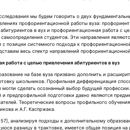
сследования мы будем говорить о двух фундаментальн
влениях профориентационной работы вуза: профориент
абитуриентов в вуз и профориентационная работа с ц
 самоопределения студентов. Эти направления являют
и с позиции системного подхода к профориентационной
дставим весь спектр направлений профориентационной
я работа с целью привлечения абитуриентов в вуз
разование на базе вуза призвано дополнить и расшири
отовку школьников. Профильная дифференциация спосо
 могли сделать осознанный выбор будущей профессии.
 и предпрофильной подготовки давно являются предм
вателей. Теоретические вопросы профильного обучения
икова и А.Г. Каспржака.
с. 57], анализируя подходы к дополнительному образован
уюся разницу в трактовке, имеется общая позиция на 