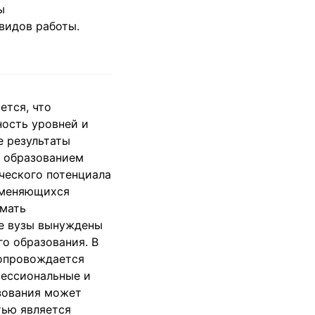
ы
видов работы.
ется, что
ность уровней и
е результаты
м образованием
ческого потенциала
изменяющихся
имать
ие вузы вынуждены
о образования. В
сопровождается
фессиональные и
зования может
тью является