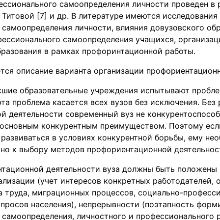
ессионального самоопределения личности проведен в р
. Титовой [7] и др. В литературе имеются исследования
 самоопределения личности, влияния довузовского обр
ессионального самоопределения учащихся, организаци
бразования в рамках профоринтационной работы.
тся описание варианта организации профориентационн
сшие образовательные учреждения испытывают пробле
эта проблема касается всех вузов без исключения. Без
й деятельности современный вуз не конкурентоспособе
 основным конкурентным преимуществом. Поэтому если
 развиваться в условиях конкурентной борьбы, ему не
мно к выбору методов профориентационной деятельнос
нтационной деятельности вуза должны быть положены 
ализации (учет интересов конкретных работодателей, 
а труда, миграционных процессов, социально-професс
апросов населения), непрерывности (поэтапность форм
 самоопределения, личностного и профессионального 