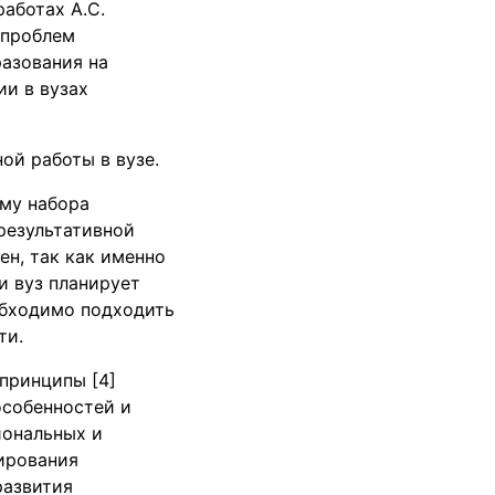
аботах А.С.
 проблем
азования на
и в вузах
ой работы в вузе.
му набора
 результативной
н, так как именно
 вуз планирует
обходимо подходить
ти.
принципы [4]
особенностей и
иональных и
ирования
развития