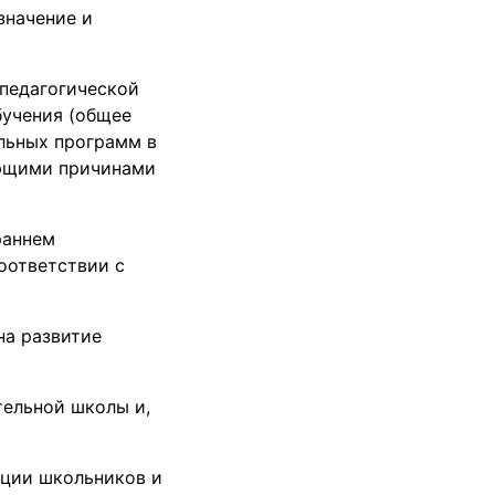
значение и
 педагогической
учения (общее
льных программ в
ующими причинами
раннем
оответствии с
на развитие
тельной школы и,
ации школьников и