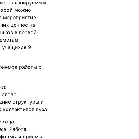
 их с планируемым
оторой можно
на мероприятие
них ценное на
ников в первой
едметам,
ь учащихся 9
риемов работы с
за,
 слово
ление структуры и
х коллективов вуза
 года.
аса.
Работа
е формы и приемы