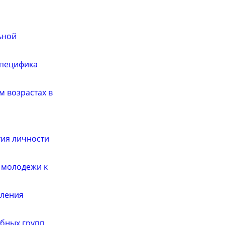
ьной
специфика
 возрастах в
тия личности
 молодежи к
бления
ебных групп