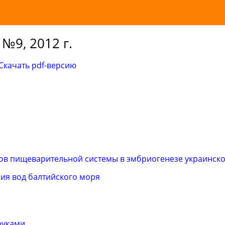
№9, 2012 г.
Скачать pdf-версию
ов пищеварительной системы в эмбриогенезе украинск
ия вод балтийского моря
руками