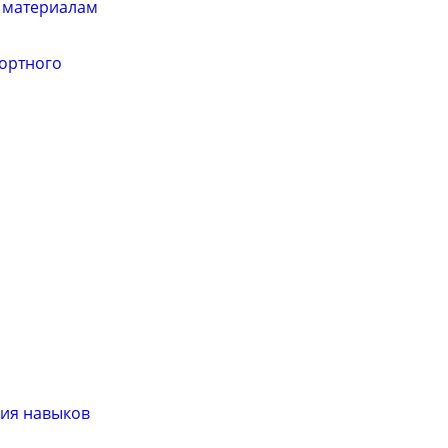
о материалам
портного
ния навыков