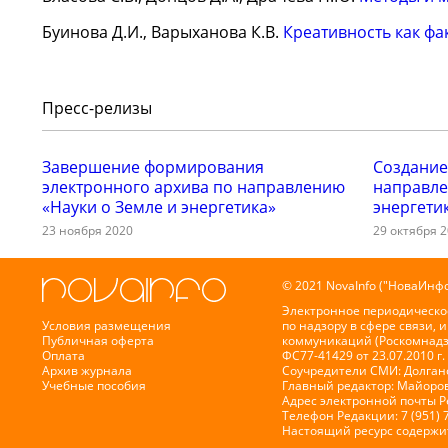
Буинова Д.И., Варыханова К.В.
Креативность как ф
Пресс-релизы
Завершение формирования
Создание
электронного архива по направлению
направле
«Науки о Земле и энергетика»
энергети
23 ноября 2020
29 октября 
© 2021 NovaInfo ("НоваИнфо
Электронное периодическо
Условия размещения
по надзору в сфере связи,
Публичная оферта
коммуникаций (Роскомнадз
Оплата
ФС77-41429 от 23.07.2010 г.
Архив журнала
Соучредители СМИ: Долганов
Учебные пособия
Главный редактор: Майоров
Адрес электронной почты 
Телефон Редакции: 7 (951) 
Настоящий ресурс содержи