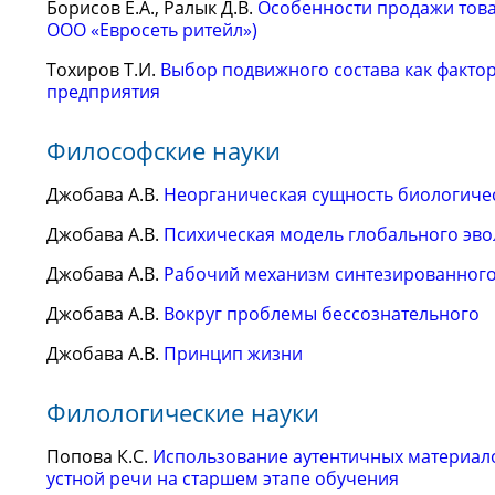
Борисов Е.А., Ралык Д.В.
Особенности продажи това
ООО «Евросеть ритейл»)
Тохиров Т.И.
Выбор подвижного состава как факто
предприятия
Философские науки
Джобава А.В.
Неорганическая сущность биологиче
Джобава А.В.
Психическая модель глобального эв
Джобава А.В.
Рабочий механизм синтезированног
Джобава А.В.
Вокруг проблемы бессознательного
Джобава А.В.
Принцип жизни
Филологические науки
Попова К.С.
Использование аутентичных материал
устной речи на старшем этапе обучения