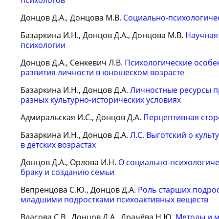
психологов
Донцов Д.А., Донцова М.В.
Социально-психологичес
Базаркина И.Н., Донцов Д.А., Донцова М.В.
Научная
психологии
Донцов Д.А., Сенкевич Л.В.
Психологические особе
развития личности в юношеском возрасте
Базаркина И.Н., Донцов Д.А.
Личностные ресурсы п
разных культурно-исторических условиях
Адмиральская И.С., Донцов Д.А.
Перцептивная стор
Базаркина И.Н., Донцов Д.А.
Л.С. Выготский о куль
в детских возрастах
Донцов Д.А., Орлова И.Н.
О социально-психологиче
браку и созданию семьи
Вепренцова С.Ю., Донцов Д.А.
Роль старших подро
младшими подростками психоактивных веществ
Власова С.В., Донцов Д.А., Драчёва Н.Ю.
Методы и м