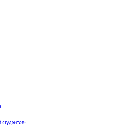
я
 студентов-