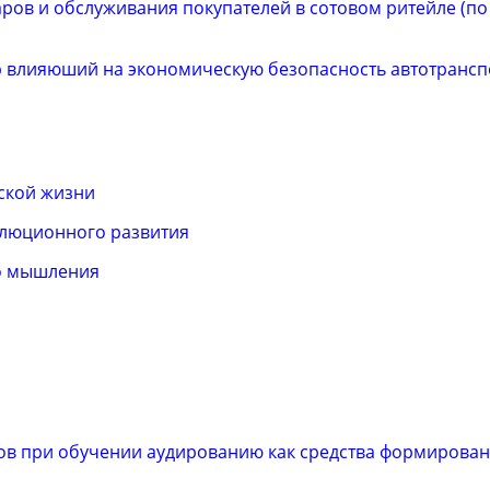
ров и обслуживания покупателей в сотовом ритейле (п
р влияюший на экономическую безопасность автотранс
ской жизни
олюционного развития
о мышления
ов при обучении аудированию как средства формирова