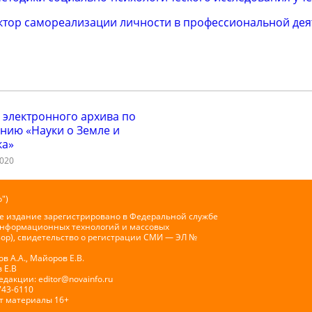
актор самореализации личности в профессиональной дея
 электронного архива по
нию «Науки о Земле и
ка»
2020
")
е издание зарегистрировано в Федеральной службе
 информационных технологий и массовых
ор), свидетельство о регистрации СМИ — ЭЛ №
 А.А., Майоров Е.В.
 Е.В
Редакции:
editor@novainfo.ru
743-6110
т материалы 16+