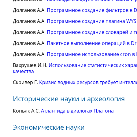
Долганов А.А.
Программное создание фильтров в Dr
Долганов А.А.
Программное создание плагина WYSI
Долганов А.А.
Программное создание словарей и т
Долганов А.А.
Пакетное выполнение операций в Dr
Долганов А.А.
Программное использование cron в 
Вахрушев И.Н.
Использование статистических хара
качества
Скривер Г.
Кризис водных ресурсов требует интелл
Исторические науки и археология
Копьяк А.С.
Атлантида в диалогах Платона
Экономические науки