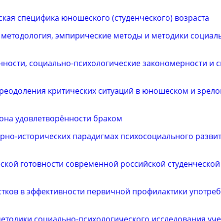
кая специфика юношеского (студенческого) возраста
 методология, эмпирические методы и методики социал
нности, социально-психологические закономерности и 
реодоления критических ситуаций в юношеском и зрелом
она удовлетворённости браком
турно-исторических парадигмах психосоциального разви
ской готовности современной российской студенческой
стков в эффективности первичной профилактики употре
етодики социально-психологического исследования уч