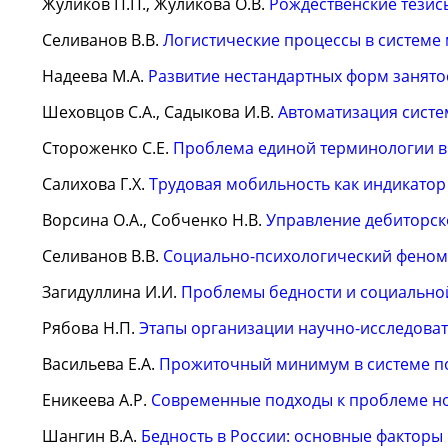
Жуликов П.П., Жуликова О.В.
Рождественские тезис
Селиванов В.В.
Логистические процессы в системе
Надеева М.А.
Развитие нестандартных форм занято
Шеховцов С.А., Садыкова И.В.
Автоматизация систе
Стороженко С.Е.
Проблема единой терминологии в
Салихова Г.Х.
Трудовая мобильность как индикатор
Ворсина О.А., Собченко Н.В.
Управление дебиторск
Селиванов В.В.
Социально-психологический феном
Загидуллина И.И.
Проблемы бедности и социально
Рябова Н.П.
Этапы организации научно-исследова
Васильева Е.А.
Прожиточный минимум в системе по
Еникеева А.Р.
Современные подходы к проблеме н
Шангин В.А.
Бедность в России: основные факторы