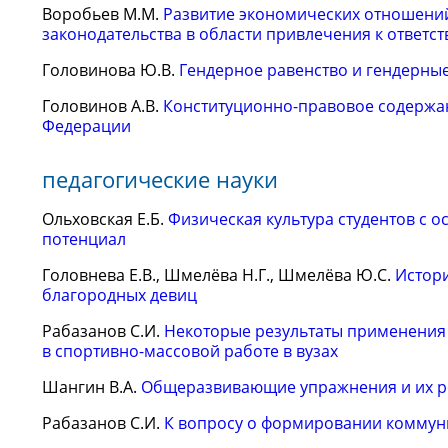
Воробьев М.М.
Развитие экономических отношений
законодательства в области привлечения к ответс
Головинова Ю.В.
Гендерное равенство и гендерные
Головинов А.В.
Конституционно-правовое содержа
Федерации
педагогические науки
Ольховская Е.Б.
Физическая культура студентов с
потенциал
Головнева Е.В., Шмелёва Н.Г., Шмелёва Ю.С.
Истори
благородных девиц
Рабазанов С.И.
Некоторые результаты применения 
в спортивно-массовой работе в вузах
Шангин В.А.
Общеразвивающие упражнения и их ро
Рабазанов С.И.
К вопросу о формировании коммун