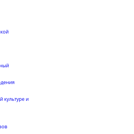
ской
ьный
едения
й культуре и
зов