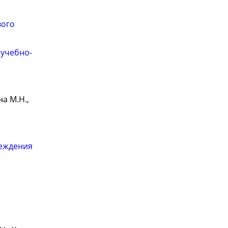
вого
 учебно-
на М.Н.,
реждения