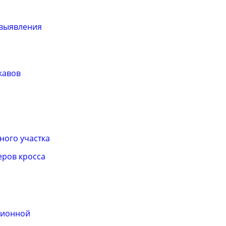
 выявления
кавов
ного участка
еров кросса
ционной