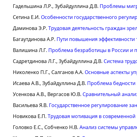
Гадельшина Л.Р., Зубайдуллина Д.В.
Проблемы мигр
Сетина Е.И.
Особенности государственного регули
Даминова Э.Р.
Трудовая деятельность граждан зрел
Багаутдинова А.Р.
Пути повышения эффективности 
Валишина Л.Г.
Проблема безработицы в России и 
Садретдинова Л.Г., Зубайдуллина Д.В.
Система труд
Николенко П.Г., Салганов А.А.
Основные аспекты уп
Исаева А.В., Зубайдуллина Д.В.
Проблема бедности 
Усенкова А.В., Вергасов Ю.В.
Сравнительный анализ
Васильева Я.В.
Государственное регулирование за
Новикова Е.П.
Трудовая мотивация в современной
Головко Е.С., Собченко Н.В.
Анализ системы управл