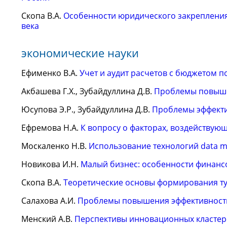
Скопа В.А.
Особенности юридического закрепления 
века
экономические науки
Ефименко В.А.
Учет и аудит расчетов с бюджетом п
Акбашева Г.Х., Зубайдуллина Д.В.
Проблемы повыше
Юсупова Э.Р., Зубайдуллина Д.В.
Проблемы эффекти
Ефремова Н.А.
К вопросу о факторах, воздействую
Москаленко Н.В.
Использование технологий data m
Новикова И.Н.
Малый бизнес: особенности финан
Скопа В.А.
Теоретические основы формирования ту
Салахова А.И.
Проблемы повышения эффективности
Менский А.В.
Перспективы инновационных кластер