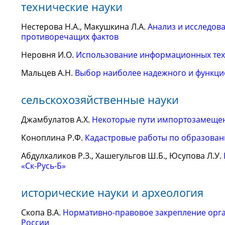
технические науки
Нестерова Н.А., Макушкина Л.А.
Анализ и исследов
противоречащих фактов
Неровня И.О.
Использование информационных тех
Мальцев А.Н.
Выбор наиболее надежного и функци
сельскохозяйственные науки
Джамбулатов А.Х.
Некоторые пути импортозамещен
Коноплина Р.Ф.
Кадастровые работы по образовани
Абдулхаликов Р.З., Хашегульгов Ш.Б., Юсупова Л.У.
«Ск-Русь-Б»
исторические науки и археология
Скопа В.А.
Нормативно-правовое закрепление орг
России