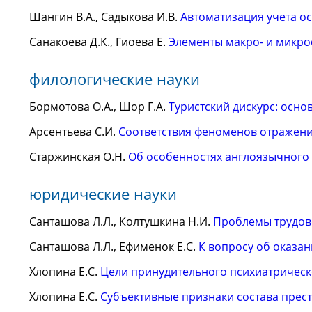
Шангин В.А., Садыкова И.В.
Автоматизация учета о
Санакоева Д.К., Гиоева Е.
Элементы макро- и микро
филологические науки
Бормотова О.А., Шор Г.А.
Туристский дискурс: осно
Арсентьева С.И.
Соответствия феноменов отражен
Старжинская О.Н.
Об особенностях англоязычного 
юридические науки
Санташова Л.Л., Колтушкина Н.И.
Проблемы трудов
Санташова Л.Л., Ефименок Е.С.
К вопросу об оказа
Хлопина Е.С.
Цели принудительного психиатрическ
Хлопина Е.С.
Субъективные признаки состава прест