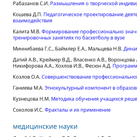
Рабазанов С.И.
Размышления о творческой индиви
Кошева Д.П.
Педагогическое проектирование деяте
взаимодействия
Калита М.В.
Формирование профессионально значим
тренировочных занятиях по баскетболу в вузе
Миннибаева Г.С., Баймлер Е.А., Мальцева Н.В.
Дина
Датий А.В., Креймер В.Д., Власенко А.В., Воронцова 
Никифорова А.А., Хохлов И.В., Фесюн А.Д.
Программ
Козлов О.А.
Совершенствование профессиональной 
Ганиева М.А.
Этнокультурный компонент в образо
Кузнецова Н.М.
Методика обучения учащихся реше
Соколов И.С.
Фракталы и их применение
медицинские науки