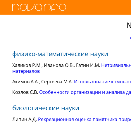
№
физико-математические науки
Халиков Р.М., Иванова О.В., Гатин И.М.
Нетривиальн
материалов
Акимов А.А., Сергеева М.А.
Использование компьют
Козлов С.В.
Особенности организации и анализа д
биологические науки
Липин А.Д.
Рекреационная оценка памятника при