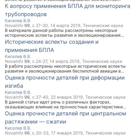
авиации в России и за рубежом. Сформулированы
К вопросу применения БПЛА для мониторинга
предложения о перспективности развития данного
трубопроводов
направления в Российской Федерации с целью
мониторинга объектов нефтегазового комплекса.
Киселев В.В.
NovaInfo
99
, с.
27-30
,
14 марта 2019
,
Технические науки
В материале данной работы рассмотрены некоторые
исторические аспекты развития и эволюционирования
беспилотной авиации в России и за рубежом.
Исторические аспекты создания и
Сформулированы предложения о перспективности
применения БПЛА
развития данного направления в Российской Федерации с
целью мониторинга объектов нефтегазового комплекса.
Киселев В.В.
NovaInfo
99
, с.
24-27
,
14 марта 2019
,
Технические науки
В работе рассмотрены некоторые исторические аспекты
развития и эволюционирования беспилотной авиации в
России и за рубежом. Сформулированы предложения о
Оценка прочности деталей при деформации
перспективности развития данного направления в
изгиба
Российской Федерации с целью мониторинга объектов
нефтегазового комплекса.
Киселев В.В.
NovaInfo
96
, с.
37-40
,
22 января 2019
,
Технические науки
В данной статье идет речь о различных факторах,
оказывающих влияние на прочностные характеристики
балок при поперечном изгибе. Разобраны различные
Оценка прочности деталей при центральном
факторы, определены наиболее и наименее значимые
растяжении — сжатии
факторы. Даны рекомендации по определению
оптимальных параметров при расчете балок на прочность.
Киселев В.В.
NovaInfo
96
, с.
30-33
,
17 января 2019
,
Технические науки