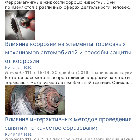
Ферромагнитные жидкости хорошо известны. Они
применяются в различных сферах деятельности человека.
Их свойства по своему уникальны. В статье идет речь о
перспективах более широкого применения магнитных
жидкостей в различных технических средствах.
Влияние коррозии на элементы тормозных
механизмов автомобилей и способы защиты
от коррозии
Киселев В.В.
NovaInfo
111
, с.
15-16
,
30 декабря 2019
,
Технические науки
В статье рассмотрен вопрос влияния коррозии на детали
тормозных механизмов автомобильной техники. Описаны
основные способы защиты деталей от коррозии.
Влияние интерактивных методов проведения
занятий на качество образования
Киселев В.В.
NovaInfo
111
, с.
62
,
30 декабря 2019
,
Педагогические науки