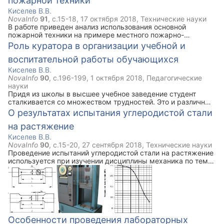
пожарной техники
Киселев В.В.
NovaInfo
91
, с.
15-18
,
17 октября 2018
,
Технические науки
В работе приведен анализ использования основной
пожарной техники на примере местного пожарно-
спасательного гарнизона. Выявлено неравномерное
Роль куратора в организации учебной и
задействование пожарных автомобилей различных частей.
воспитательной работы обучающихся
Даны рекомендации по переводу пожарной техники из
одной части в другую для повышения эффективности ее
Киселев В.В.
эксплуатации.
NovaInfo
90
, с.
196-199
,
1 октября 2018
,
Педагогические
науки
Придя из школы в высшее учебное заведение студент
сталкивается со множеством трудностей. Это и различные
организационные вопросы, вопросы об участие в учебных
О результатах испытания углеродистой стали
мероприятиях, творческих мероприятиях и так далее. Для
на растяжение
решения этих вопросов во многих учебных заведениях
действует институт кураторства. В данной работе сделана
Киселев В.В.
попытка описать основные обязанности, возлагаемые на
NovaInfo
90
, с.
15-20
,
27 сентября 2018
,
Технические науки
куратора учебной группы, и порядок работы с учебной
Проведение испытаний углеродистой стали на растяжение
группой.
используется при изучении дисциплины механика по теме
"Центральное растяжение — сжатие". Результаты таких
испытаний хорошо известны, их можно встретить в
литературе. В данной работе идет речь об испытании
углеродистой стали на прочность в условиях повышенных
температур. Приводится зависимость предела прочности
углеродистой стали от температуры нагрева.
Особенности проведения лабораторных