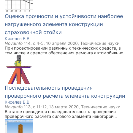
комплексному применению рассмотренных методов при
проектировании машин.
Оценка прочности и устойчивости наиболее
нагруженного элемента конструкции
страховочной стойки
Киселев В.В.
NovaInfo
114
, с.
4-5
,
10 апреля 2020
,
Технические науки
При проектировании различных технических средств, в
том числе и средств обеспечения ремонта автомобильной
техники, становится необходимым проводить прочностные
расчеты. Одним из видом ремонтного вспомогательного
оборудования является страховочная стойка. В данной
статье приведены результаты прочностного расчета
силового элемента страховочной стойки и ее трехмерная
модель.
Последовательность проведения
проверочного расчета элемента конструкции
Киселев В.В.
NovaInfo
113
, с.
11-12
,
13 марта 2020
,
Технические науки
В статье приводится последовательность проведения
проверочного расчета силового элемента некоторой
конструкции. Данная конструкция предварительно была
рассчитана с применением систем автоматизированного
проектирования Компас. В качестве проверочного расчета