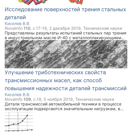
Исследование поверхностей трения стальных
деталей
Киселев В.В.
NovaInfo
110
, с.
17-19
,
2 декабря 2019
,
Технические науки
Представлены результаты испытаний стальных пар трения
в индустриальном масле И-40 с металлоплакирующими
присадками. В статье представлены фотографии
поверхностей трения выполненные на электронном
микроскопе. Описаны режимы трения, в условиях которых
проводились испытания.
Улучшение триботехнических свойств
трансмиссионных масел, как способ
повышения надежности деталей трансмиссий
Киселев В.В.
NovaInfo
109
, с.
19
,
5 ноября 2019
,
Технические науки
Детали трансмиссий автомобильной техники в процессе
эксплуатации подвергаются значительным нагрузкам, в
результате чего могут выходить из строя. Для повышения
надежности этих деталей необходимо качественное и
регулярное техническое обслуживание, в том числе и
смазка. В работе обосновывается целесообразность