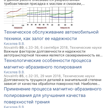
трибоактивная присадка к маслам и смазкам,
выполненная на основе искусственное геомодификатора
трения и металлоплакирующих присадок. Приведены
триботехничекие характеристики разработанной присадки,
определена область ее возможного применения.
Техническое обслуживание автомобильной
техники, как залог ее надежности
Киселев В.В.
NovaInfo
89
, с.
33-36
,
6 сентября 2018
,
Технические науки
Важным фактором долговечности и надежности
автотранспортной техники является своевременность ее
технического обслуживания и ремонта. В зависимости от
Технологические особенности процесса
назначения автомобильной техники требования к
магнитно-абразивного полирования
техническому обслуживанию несколько отличаются. В
данной работе идет речь о техническом обслуживании
Киселев В.В.
специальной автомобильной техники.
NovaInfo
85
, с.
32-35
,
29 мая 2018
,
Технические науки
Долговечность трущихся деталей в значительной степени
зависит от качества обработки поверхностей. Наиболее
часто в качестве финишной обработки поверхностей
Применение процесса магнитно-абразивного
трения используют механическое полирование. В
полирования для улучшения качества
настоящее время свое развитие получает другой способ
полирования – магнитно-абразивное полирование. По
поверхностей трения
данной проблематике опубликовано значительное число
работ. В работе пойдет речь о преимуществах этого вида
Киселев В.В.