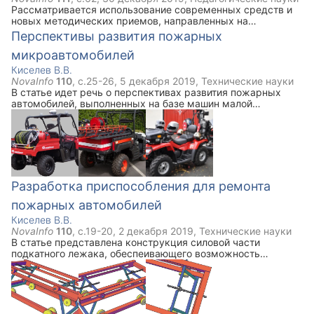
Рассматривается использование современных средств и
новых методических приемов, направленных на
повышение качества образования. Прежде всего внимание
Перспективы развития пожарных
уделено интерактивным формам проведения занятий.
микроавтомобилей
Киселев В.В.
NovaInfo
110
, с.
25-26
,
5 декабря 2019
,
Технические науки
В статье идет речь о перспективах развития пожарных
автомобилей, выполненных на базе машин малой
грузоподъемности и квадроциклов. Приводятся доводу в
пользу использования такого рода техники. Приведены
образцы пожарных микроавтомобилей зарубежного
производства и их технические характеристики.
Разработка приспособления для ремонта
пожарных автомобилей
Киселев В.В.
NovaInfo
110
, с.
19-20
,
2 декабря 2019
,
Технические науки
В статье представлена конструкция силовой части
подкатного лежака, обеспеивающего возможность
регулирования высоты подъема относительно пола. Данная
опция позволит облегчить условия труда автослесарей и
снизить вероятность травматизма.