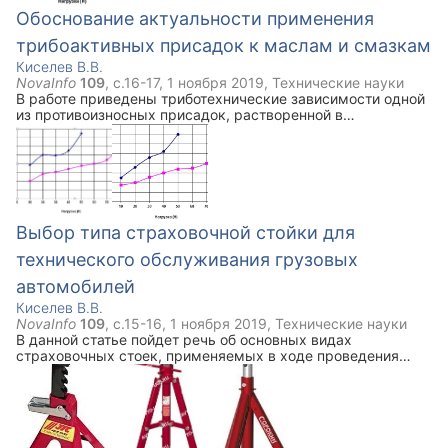
Обоснование актуальности применения
трибоактивных присадок к маслам и смазкам
Киселев В.В.
NovaInfo
109
, с.
16-17
,
1 ноября 2019
,
Технические науки
В работе приведены триботехнические зависимости одной
из противоизносных присадок, растворенной в
авиационном масле МС-20. Испытания смазочного
материала проводилось при двух различных
концентрациях присадки. Выявлены качественных
характеристики применения присадки в масле.
Выбор типа страховочной стойки для
технического обслуживания грузовых
автомобилей
Киселев В.В.
NovaInfo
109
, с.
15-16
,
1 ноября 2019
,
Технические науки
В данной статье пойдет речь об основных видах
страховочных стоек, применяемых в ходе проведения
ремонта и технического обслуживания автомобилей.
Сформулированы основные характеристики
существующих страховочных стоек, сделан вывод о
целесообразности модернизации существующих
конструкций.