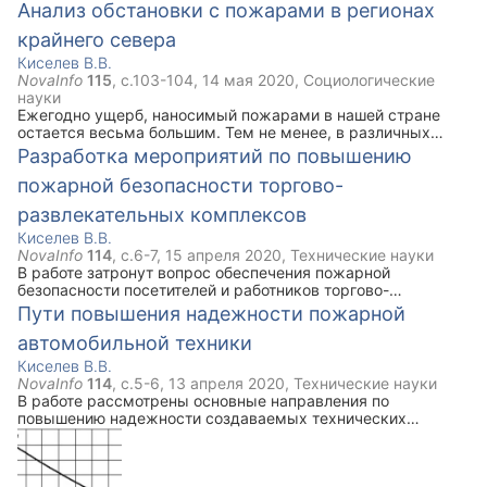
Анализ обстановки с пожарами в регионах
крайнего севера
Киселев В.В.
NovaInfo
115
, с.
103-104
,
14 мая 2020
,
Социологические
науки
Ежегодно ущерб, наносимый пожарами в нашей стране
остается весьма большим. Тем не менее, в различных
регионах пожарная обстановка отличается. В данной
Разработка мероприятий по повышению
публикации приводятся данные о динамике показателей на
пожарной безопасности торгово-
примере одного из регионов Крайнего Севера.
развлекательных комплексов
Киселев В.В.
NovaInfo
114
, с.
6-7
,
15 апреля 2020
,
Технические науки
В работе затронут вопрос обеспечения пожарной
безопасности посетителей и работников торгово-
развлекательных комплексов, которые в последние годы
Пути повышения надежности пожарной
широко распространились в нашей стране. Для снижения
автомобильной техники
риска возникновения пожаров предложен перечень
технических мероприятий.
Киселев В.В.
NovaInfo
114
, с.
5-6
,
13 апреля 2020
,
Технические науки
В работе рассмотрены основные направления по
повышению надежности создаваемых технических
средств, в частности автомобильной техники. Приведены
данные по влиянию температурных показателей на
надежность автомобилей. Даны рекомендации о