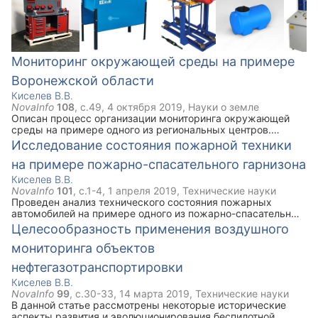
Выбор необходимого оборудования производился с учетом
их технических характеристик и стоимостных показателей.
Мониторинг окружающей среды на примере
Воронежской области
Киселев В.В.
NovaInfo
108
, с.
49
,
4 октября 2019
,
Науки о земле
Описан процесс организации мониторинга окружающей
среды на примере одного из региональных центров.
Обозначены основные направления мониторинга
Исследование состояния пожарной техники
окружающей среды. Определены основные составляющие
на примере пожарно-спасательного гарнизона
вредных выбросов в атмосферу.
Киселев В.В.
NovaInfo
101
, с.
1-4
,
1 апреля 2019
,
Технические науки
Проведен анализ технического состояния пожарных
автомобилей на примере одного из пожарно-спасательных
гарнизонов. Сделана попытка разобраться с причинами
Целесообразность применения воздушного
недостаточного технического совершенства основных и
мониторинга объектов
специальных пожарных автомобилей.
нефтегазотранспортировки
Киселев В.В.
NovaInfo
99
, с.
30-33
,
14 марта 2019
,
Технические науки
В данной статье рассмотрены некоторые исторические
аспекты развития и эволюционирования беспилотной