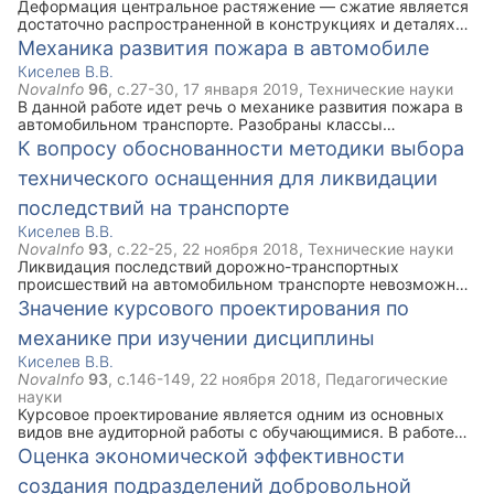
Деформация центральное растяжение — сжатие является
достаточно распространенной в конструкциях и деталях
машин, поэтому навыки определения прочности элементов
Механика развития пожара в автомобиле
конструкций для последующей оценки их прочности
Киселев В.В.
является важной задачей. В статье идет речь об основных
NovaInfo
96
, с.
27-30
,
17 января 2019
,
Технические науки
аспектах развития навыков оценки прочности при
В данной работе идет речь о механике развития пожара в
центральном растяжении — сжатии.
автомобильном транспорте. Разобраны классы
автомобилей, приведены основные источники зажигания,
К вопросу обоснованности методики выбора
указаны некоторые особенности автомобилей
технического оснащенния для ликвидации
отечественного и иностранного производств.
последствий на транспорте
Киселев В.В.
NovaInfo
93
, с.
22-25
,
22 ноября 2018
,
Технические науки
Ликвидация последствий дорожно-транспортных
происшествий на автомобильном транспорте невозможна
без современного технического оснащения пожарно-
Значение курсового проектирования по
спасательных подразделений различным оборудованием.
механике при изучении дисциплины
В статье описывается методика выбора необходимого
оборудования для проведения спасательных операций на
Киселев В.В.
транспорте.
NovaInfo
93
, с.
146-149
,
22 ноября 2018
,
Педагогические
науки
Курсовое проектирование является одним из основных
видов вне аудиторной работы с обучающимися. В работе
приведены особенности курсового проектирования по
Оценка экономической эффективности
дисциплине Механика. Приводятся перечень компетенций,
создания подразделений добровольной
реализуемых при курсовом проектировании.