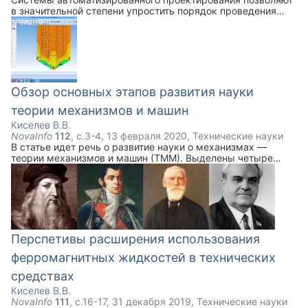
в значительной степени упростить порядок проведения
проектных расчетов проектируемых конструкций.
Построенная трехмерная модель создаваемой
конструкции рассчитывается при помощи программы с
использованием метода конечных элементов и графически
отображает наиболее нагруженные части конструкции.
Здесь приведем последовательность данного расчета.
Обзор основных этапов развития науки
теории механизмов и машин
Киселев В.В.
NovaInfo
112
, с.
3-4
,
13 февраля 2020
,
Технические науки
В статье идет речь о развитие науки о механизмах —
теории механизмов и машин (ТММ). Выделены четыре
основных этапа развития научной дисциплины, приводятся
ученые, внесшие значительный вклад в развитие ТММ.
Перспетивы расширения использования
ферромагнитных жидкостей в технических
средствах
Киселев В.В.
NovaInfo
111
, с.
16-17
,
31 декабря 2019
,
Технические науки