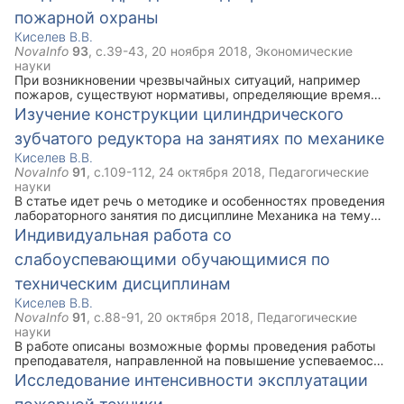
пожарной охраны
Киселев В.В.
NovaInfo
93
, с.
39-43
,
20 ноября 2018
,
Экономические
науки
При возникновении чрезвычайных ситуаций, например
пожаров, существуют нормативы, определяющие время
прибытия пожарных подразделений к месту вызова.
Изучение конструкции цилиндрического
Иногда, в силу объективных обстоятельств, это время не
зубчатого редуктора на занятиях по механике
выдерживается. В работе приводятся доводы об
экономической эффективности создания подразделений
Киселев В.В.
добровольной пожарной охраны.
NovaInfo
91
, с.
109-112
,
24 октября 2018
,
Педагогические
науки
В статье идет речь о методике и особенностях проведения
лабораторного занятия по дисциплине Механика на тему
"Изучение конструкции зубчатого цилиндрического
Индивидуальная работа со
редуктора". Приведены аргументы в пользу проведения
слабоуспевающими обучающимися по
лабораторных занятий по разделу Детали машин.
техническим дисциплинам
Киселев В.В.
NovaInfo
91
, с.
88-91
,
20 октября 2018
,
Педагогические
науки
В работе описаны возможные формы проведения работы
преподавателя, направленной на повышение успеваемости
обучающихся. Описаны некоторые новые информационные
Исследование интенсивности эксплуатации
технологии, позволяющие повысить качество
образовательного процесса.