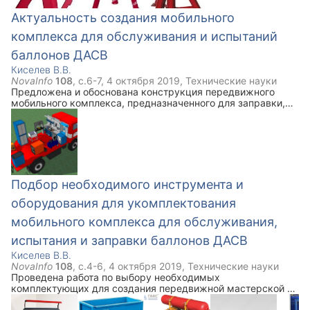
Актуальность создания мобильного
комплекса для обслуживания и испытаний
баллонов ДАСВ
Киселев В.В.
NovaInfo
108
, с.
6-7
,
4 октября 2019
,
Технические науки
Предложена и обоснована конструкция передвижного
мобильного комплекса, предназначенного для заправки,
испытаний и ремонта баллонов ДАСВ. Приведена
трехмерная модель проектируемого устройства. Сделаны
выводы об экономической целесообразности
предлагаемого комплекса.
Подбор необходимого инструмента и
оборудования для укомплектования
мобильного комплекса для обслуживания,
испытания и заправки баллонов ДАСВ
Киселев В.В.
NovaInfo
108
, с.
4-6
,
4 октября 2019
,
Технические науки
Проведена работа по выбору необходимых
комплектующих для создания передвижной мастерской по
обслуживанию, ремонту и испытаниям баллонов ДАСВ.