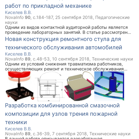
работ по прикладной механике
Киселев В.В.
NovaInfo
90
, с.
184-187
,
25 сентября 2018
,
Педагогические
науки
Одним из видов контактной аудиторной работы является
проведение лабораторных занятий. В статье рассмотрен
вопрос актуальности данного вида учебных занятий на
Новая конструкция ремонтного стула для
примере дисциплины Прикладная механика раздела
технического обслуживания автомобилей
Сопротивление материалов. Приведен порядок проведения
лабораторных работ.
Киселев В.В.
NovaInfo
89
, с.
48-53
,
10 сентября 2018
,
Технические науки
Одним из условий снижения травматизма работников,
осуществляющих ремонт и техническое обслуживания
автомобильной техники, является наличие в их
распоряжении современных и надежных приспособлений.
Одним из таких приспособлений являются ремонтные
стулья. В данной работе предлагается новая конструкция
ремонтного стула, выполненного из прочных
конструкционных материалов, обеспечивающих его
надежность и долговечность.
Разработка комбинированной смазочной
композиции для узлов трения пожарной
техники
Киселев В.В.
NovaInfo
89
, с.
36-39
,
7 сентября 2018
,
Технические науки
В данной работе описывается разработанная