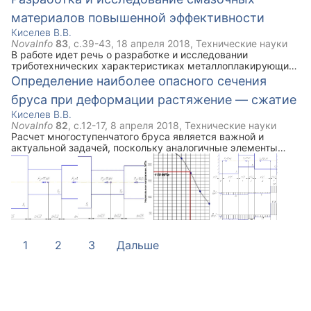
материалов повышенной эффективности
Киселев В.В.
NovaInfo
83
, с.
39-43
,
18 апреля 2018
,
Технические науки
В работе идет речь о разработке и исследовании
триботехнических характеристиках металлоплакирующих
смазочных материалов для применения в узлах трения
Определение наиболее опасного сечения
машин и механизмов. Приведены некоторые результаты
бруса при деформации растяжение — сжатие
проведенных испытаний.
Киселев В.В.
NovaInfo
82
, с.
12-17
,
8 апреля 2018
,
Технические науки
Расчет многоступенчатого бруса является важной и
актуальной задачей, поскольку аналогичные элементы
часто встречаются в строительных конструкциях. Умение
быстро определить слабые места таких конструкций
должно способствовать инженеру пожарной безопасности
при проведении инспекций объектов, а также при тушении
пожаров.
1
2
3
Дальше