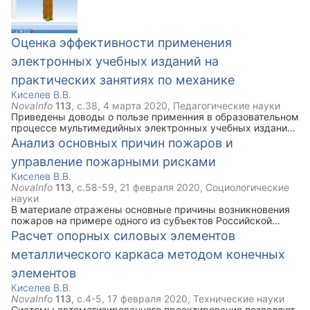
были использованы проверка по напряжениям сжатия и
проверка на устойчивость.
Оценка эффективности применения
электронных учебных изданий на
практических занятиях по механике
Киселев В.В.
NovaInfo
113
, с.
38
,
4 марта 2020
,
Педагогические науки
Приведены доводы о пользе применния в образовательном
процессе мультимедийных электронных учебных изданий
при изучении дисциплины Механика. Описана примерная
Анализ основных причин пожаров и
структура электронного учебного издания по дисциплине
управление пожарными рисками
Механика.
Киселев В.В.
NovaInfo
113
, с.
58-59
,
21 февраля 2020
,
Социологические
науки
В материале отражены основные причины возникновения
пожаров на примере одного из субъектов Российской
Федерации. Отражена динамика пожарных рисков.
Расчет опорных силовых элементов
Указаны основные причины, вследствие которых
металлического каркаса методом конечных
наблюдается наибольшее число пожаров и наиболее
тяжкие последствия от пожаров.
элементов
Киселев В.В.
NovaInfo
113
, с.
4-5
,
17 февраля 2020
,
Технические науки
Системы автоматизированного проектирования позволяют