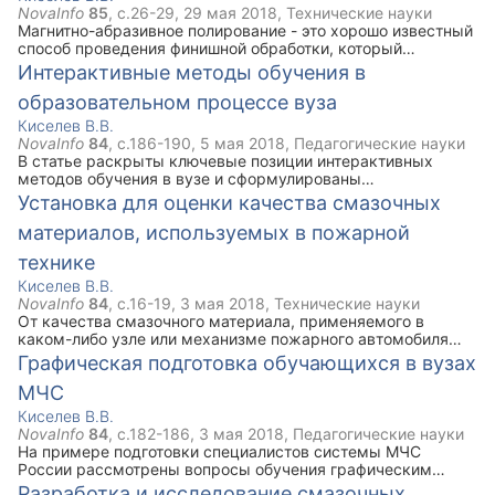
обработки.
NovaInfo
85
, с.
26-29
,
29 мая 2018
,
Технические науки
Магнитно-абразивное полирование - это хорошо известный
способ проведения финишной обработки, который
позволяет получать высокое качество и чистоту
Интерактивные методы обучения в
обрабатываемой поверхности. Проведение данного вида
образовательном процессе вуза
обработки возможно применять для сложных рельефных и
сложных фасонных поверхностей. В работе приведены
Киселев В.В.
некоторые особенности применения этой обработки.
NovaInfo
84
, с.
186-190
,
5 мая 2018
,
Педагогические науки
В статье раскрыты ключевые позиции интерактивных
методов обучения в вузе и сформулированы
педагогические условия их применения. Показано, что
Установка для оценки качества смазочных
обучение с помощью интерактивных форм и методов
материалов, используемых в пожарной
обеспечивает и ускоряет процесс развития каждого
обучающегося, а значит, способствует интенсификации
технике
образования.
Киселев В.В.
NovaInfo
84
, с.
16-19
,
3 мая 2018
,
Технические науки
От качества смазочного материала, применяемого в
каком-либо узле или механизме пожарного автомобиля
зависит надежность его работы. Оценить качество смазки
Графическая подготовка обучающихся в вузах
в пожарно-спасательных частях не представляется
МЧС
возможным. В работе приводится описание установки для
проведения оценки триботехнических показателей смазок.
Киселев В.В.
NovaInfo
84
, с.
182-186
,
3 мая 2018
,
Педагогические науки
На примере подготовки специалистов системы МЧС
России рассмотрены вопросы обучения графическим
дисциплинам и педагогического контроля обучающихся.
Разработка и исследование смазочных