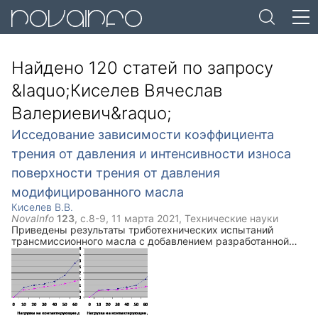
Найдено 120 статей по запросу
Киселев Вячеслав
Валериевич
Исседование зависимости коэффициента
трения от давления и интенсивности износа
поверхности трения от давления
модифицированного масла
Киселев В.В.
NovaInfo
123
, с.
8-9
,
11 марта 2021
,
Технические науки
Приведены результаты триботехнических испытаний
трансмиссионного масла с добавлением разработанной
противоизносной металлсодержащей присадкой.
Приведены результаты испытаний в виде графиков
зависимостей нагрузки пары трения от коэффициента
трения и интенсивности износа.