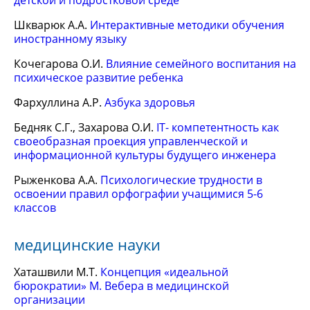
детской и подростковой среде
Шкварюк А.А.
Интерактивные методики обучения
иностранному языку
Кочегарова О.И.
Влияние семейного воспитания на
психическое развитие ребенка
Фархуллина А.Р.
Азбука здоровья
Бедняк С.Г., Захарова О.И.
IT- компетентность как
своеобразная проекция управленческой и
информационной культуры будущего инженера
Рыженкова А.А.
Психологические трудности в
освоении правил орфографии учащимися 5-6
классов
медицинские науки
Хаташвили М.Т.
Концепция «идеальной
бюрократии» М. Вебера в медицинской
организации