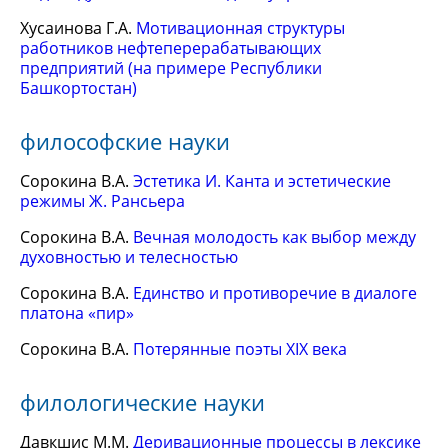
Хусаинова Г.А.
Мотивационная структуры
работников нефтеперерабатывающих
предприятий (на примере Республики
Башкортостан)
философские науки
Сорокина В.А.
Эстетика И. Канта и эстетические
режимы Ж. Рансьера
Сорокина В.А.
Вечная молодость как выбор между
духовностью и телесностью
Сорокина В.А.
Единство и противоречие в диалоге
платона «пир»
Сорокина В.А.
Потерянные поэты XIX века
филологические науки
Давкшис М.М.
Деривационные процессы в лексике