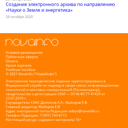
Создание электронного архива по направлению
«Науки о Земле и энергетика»
29 октября 2020
Условия размещения
Публичная оферта
Оплата
Архив журнала
Учебные пособия
© 2021 NovaInfo ("НоваИнфо")
Электронное периодическое издание зарегистрировано в
Федеральной службе по надзору в сфере связи, информационных
технологий и массовых коммуникаций (Роскомнадзор),
свидетельство о регистрации СМИ — ЭЛ № ФС77-41429 от
23.07.2010 г.
Соучредители СМИ: Долганов А.А., Майоров Е.В.
Главный редактор: Майоров Е.В
Адрес электронной почты Редакции:
editor@novainfo.ru
Телефон Редакции: 7 (951) 743-6110
Настоящий ресурс содержит материалы 16+