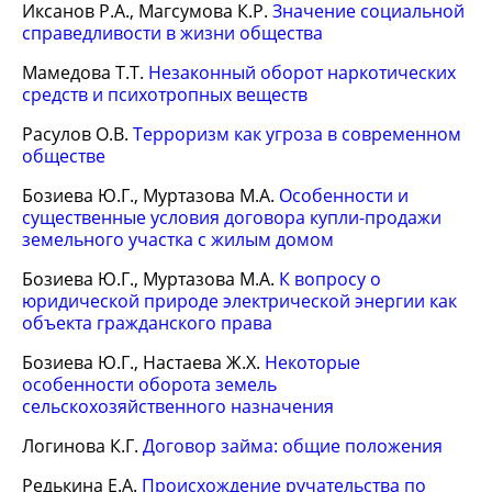
Иксанов Р.А., Магсумова К.Р.
Значение социальной
справедливости в жизни общества
Мамедова Т.Т.
Незаконный оборот наркотических
средств и психотропных веществ
Расулов О.В.
Терроризм как угроза в современном
обществе
Бозиева Ю.Г., Муртазова М.А.
Особенности и
существенные условия договора купли-продажи
земельного участка с жилым домом
Бозиева Ю.Г., Муртазова М.А.
К вопросу о
юридической природе электрической энергии как
объекта гражданского права
Бозиева Ю.Г., Настаева Ж.Х.
Некоторые
особенности оборота земель
сельскохозяйственного назначения
Логинова К.Г.
Договор займа: общие положения
Редькина Е.А.
Происхождение ручательства по