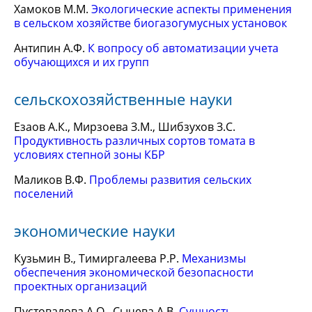
Хамоков М.М.
Экологические аспекты применения
в сельском хозяйстве биогазогумусных установок
Антипин А.Ф.
К вопросу об автоматизации учета
обучающихся и их групп
сельскохозяйственные науки
Езаов А.К., Мирзоева З.М., Шибзухов З.С.
Продуктивность различных сортов томата в
условиях степной зоны КБР
Маликов В.Ф.
Проблемы развития сельских
поселений
экономические науки
Кузьмин В., Тимиргалеева Р.Р.
Механизмы
обеспечения экономической безопасности
проектных организаций
Пустовалова А.О., Сычева А.В.
Сущность