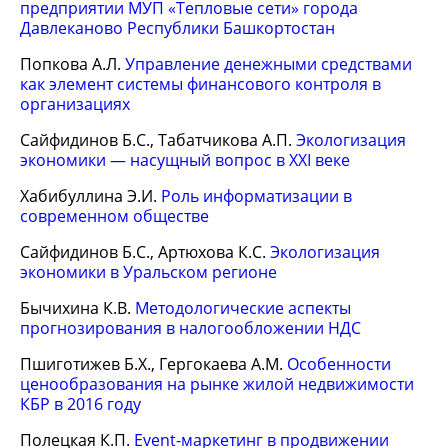
предприятии МУП «Тепловые сети» города
Давлеканово Республики Башкортостан
Попкова А.Л.
Управление денежными средствами
как элемент системы финансового контроля в
организациях
Сайфидинов Б.С., Табатчикова А.П.
Экологизация
экономики — насущный вопрос в XXI веке
Хабибуллина Э.И.
Роль информатизации в
современном обществе
Сайфидинов Б.С., Артюхова К.С.
Экологизация
экономики в Уральском регионе
Бычихина К.В.
Методологические аспекты
прогнозирования в налогообложении НДС
Пшиготижев Б.Х., Гергокаева А.М.
Особенности
ценообразования на рынке жилой недвижимости
КБР в 2016 году
Полецкая К.П.
Event-маркетинг в продвижении