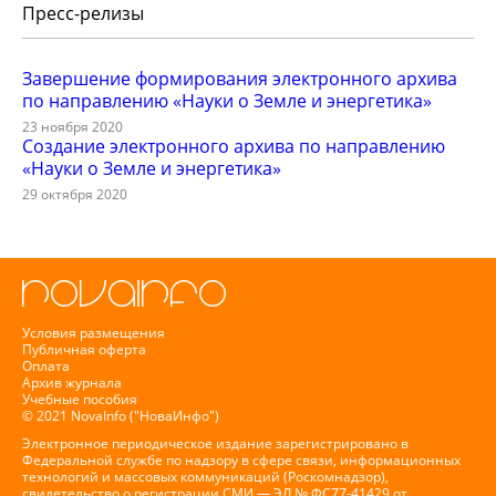
Пресс-релизы
Завершение формирования электронного архива
по направлению «Науки о Земле и энергетика»
23 ноября 2020
Создание электронного архива по направлению
«Науки о Земле и энергетика»
29 октября 2020
Условия размещения
Публичная оферта
Оплата
Архив журнала
Учебные пособия
© 2021 NovaInfo ("НоваИнфо")
Электронное периодическое издание зарегистрировано в
Федеральной службе по надзору в сфере связи, информационных
технологий и массовых коммуникаций (Роскомнадзор),
свидетельство о регистрации СМИ — ЭЛ № ФС77-41429 от