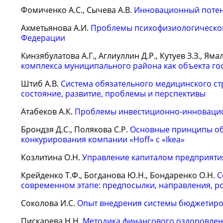
Фомиченко А.С., Сычева А.В.
Инновационный потен
Ахметьянова А.И.
Проблемы психофизиологическог
Федерации
Кинзябулатова А.Г., Аглиуллин Д.Р., Кутуев З.З., Яма
комплекса муниципального района как объекта го
Штиб А.В.
Система обязательного медицинского ст
состояние, развитие, проблемы и перспективы
Атабеков А.К.
Проблемы инвестиционно-инновацио
Брондзя Д.С., Полякова С.Р.
Основные принципы обе
конкурирования компании «Hoff» с «Ikea»
Козлитина О.Н.
Управление капиталом предприяти
Крейденко Т.Ф., Богданова Ю.Н., Бондаренко О.Н.
С
современном этапе: предпосылки, направления, р
Соколова И.С.
Опыт внедрения системы бюджетиро
Пискарева Н.Н.
Методика финансового оздоровлен