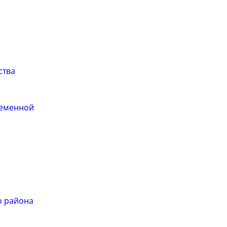
ства
ременной
и
о района