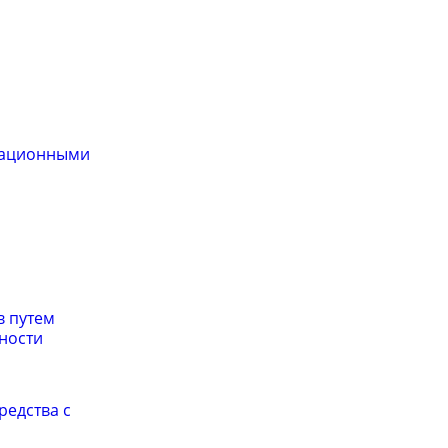
атационными
в путем
ности
редства с