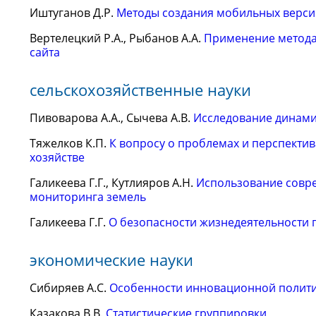
Иштуганов Д.Р.
Методы создания мобильных верси
Вертелецкий Р.А., Рыбанов А.А.
Применение метода
сайта
сельскохозяйственные науки
Пивоварова А.А., Сычева А.В.
Исследование динамик
Тяжелков К.П.
К вопросу о проблемах и перспекти
хозяйстве
Галикеева Г.Г., Кутлияров А.Н.
Использование совр
мониторинга земель
Галикеева Г.Г.
О безопасности жизнедеятельности
экономические науки
Сибиряев А.С.
Особенности инновационной политик
Казакова В.В.
Статистические группировки