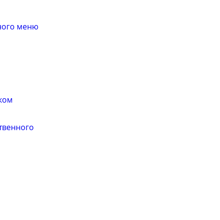
ного меню
ком
твенного