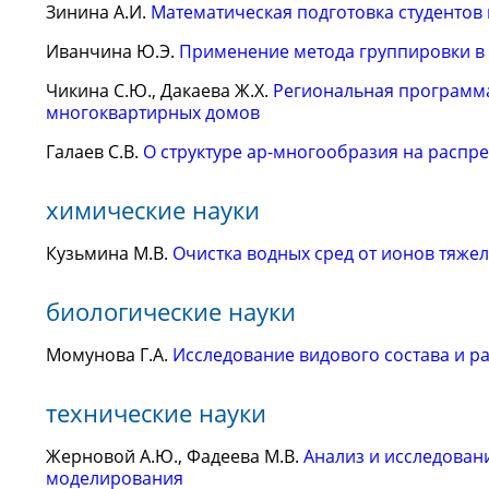
Зинина А.И.
Математическая подготовка студентов 
Иванчина Ю.Э.
Применение метода группировки в
Чикина С.Ю., Дакаева Ж.Х.
Региональная программа
многоквартирных домов
Галаев С.В.
О структуре ap-многообразия на распр
химические науки
Кузьмина М.В.
Очистка водных сред от ионов тяж
биологические науки
Момунова Г.А.
Исследование видового состава и р
технические науки
Жерновой А.Ю., Фадеева М.В.
Анализ и исследован
моделирования