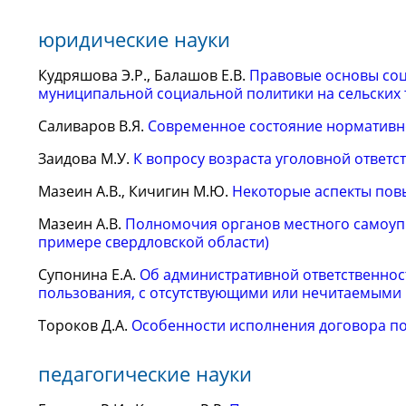
юридические науки
Кудряшова Э.Р., Балашов Е.В.
Правовые основы соц
муниципальной социальной политики на сельских
Саливаров В.Я.
Современное состояние нормативн
Заидова М.У.
К вопросу возраста уголовной ответ
Мазеин А.В., Кичигин М.Ю.
Некоторые аспекты пов
Мазеин А.В.
Полномочия органов местного самоуп
примере свердловской области)
Супонина Е.А.
Об административной ответственност
пользования, с отсутствующими или нечитаемыми
Тороков Д.А.
Особенности исполнения договора по
педагогические науки