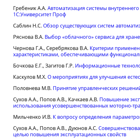
Гребеник А.А.
Автоматизация системы внутреннего
1С:Университет Проф
Саблин Н.С.
Обзор существующих систем автомати
Ряснова В.А.
Выбор «облачного» сервиса для хран
Чернова Г.А., Серебрякова В.А.
Критерии применени
характеристиками, обеспечивающими функциональ
Бочкова Е.Г., Загитов Г.Р.
Информационные техноло
Каскулов М.Х.
О мероприятиях для улучшения есте
Половнева М.В.
Принятие управленческих решений
Сухов А.А., Попов А.В., Качкаев А.В.
Повышение эксп
использования усовершенствованных моторно-тр
Мильченко И.В.
К вопросу определения параметро
Сухов А.А., Попов А.В., Дуюнов А.С.
Совершенствован
целью повышения эксплуатационных свойств