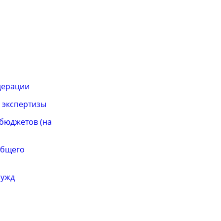
дерации
 экспертизы
бюджетов (на
общего
нужд