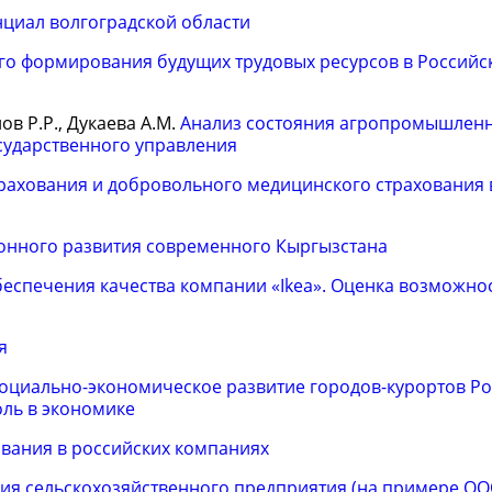
циал волгоградской области
о формирования будущих трудовых ресурсов в Российс
лов Р.Р., Дукаева А.М.
Анализ состояния агропромышлен
сударственного управления
рахования и добровольного медицинского страхования 
нного развития современного Кыргызстана
спечения качества компании «Ikea». Оценка возможно
я
оциально-экономическое развитие городов-курортов Ро
оль в экономике
вания в российских компаниях
ия сельскохозяйственного предприятия (на примере О