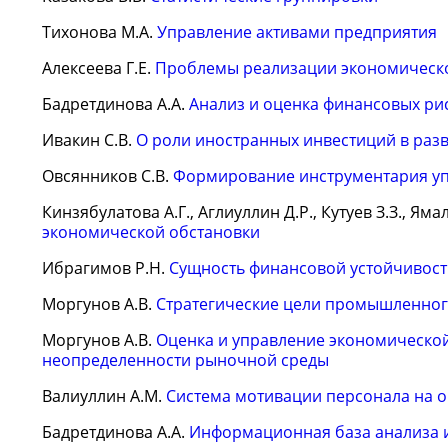
Тихонова М.А.
Управление активами предприятия
Алексеева Г.Е.
Проблемы реализации экономическ
Бадретдинова А.А.
Анализ и оценка финансовых ри
Ивакин С.В.
О роли иностранных инвестиций в раз
Овсянников С.В.
Формирование инструментария уп
Кинзябулатова А.Г., Аглиуллин Д.Р., Кутуев З.З., Яма
экономической обстановки
Ибрагимов Р.Н.
Сущность финансовой устойчивост
Моргунов А.В.
Стратегические цели промышленног
Моргунов А.В.
Оценка и управление экономической
неопределенности рыночной среды
Валиуллин А.М.
Система мотивации персонала на 
Бадретдинова А.А.
Информационная база анализа и