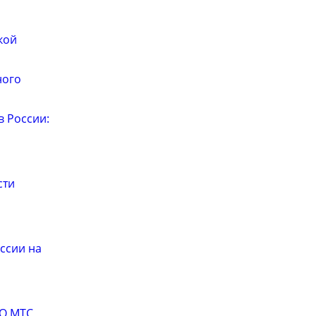
кой
ного
в России:
сти
ссии на
ОО МТС