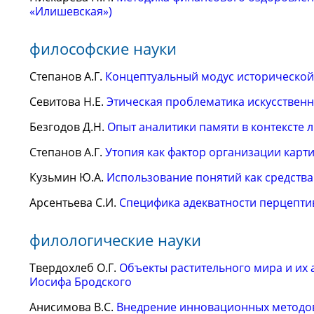
«Илишевская»)
философские науки
Степанов А.Г.
Концептуальный модус исторической
Севитова Н.Е.
Этическая проблематика искусственн
Безгодов Д.Н.
Опыт аналитики памяти в контексте 
Степанов А.Г.
Утопия как фактор организации карт
Кузьмин Ю.А.
Использование понятий как средств
Арсентьева С.И.
Специфика адекватности перцепти
филологические науки
Твердохлеб О.Г.
Объекты растительного мира и их
Иосифа Бродского
Анисимова В.С.
Внедрение инновационных методов