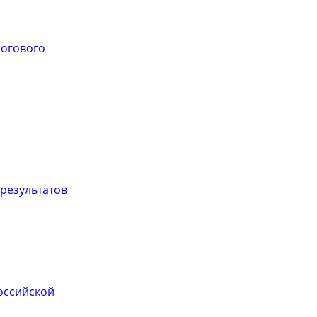
логового
результатов
оссийской