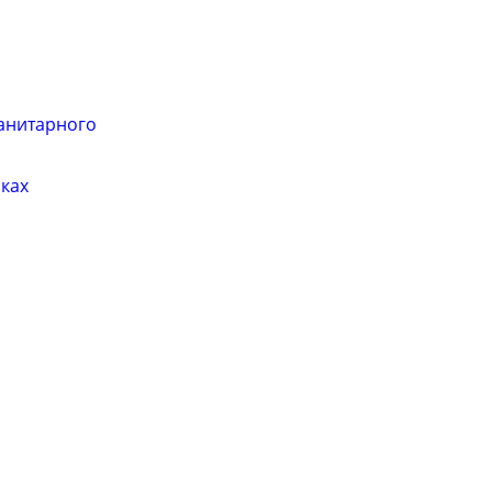
анитарного
ках