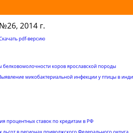
№26, 2014 г.
Скачать pdf-версию
ы белковомолочности коров ярославской породы
Выявление микобактериальной инфекции у птицы в инд
я процентных ставок по кредитам в РФ
 льгот в регионах приволжского Федерального округа