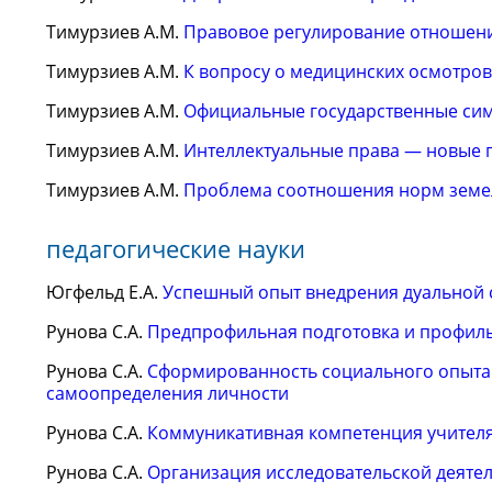
Тимурзиев А.М.
Правовое регулирование отношени
Тимурзиев А.М.
К вопросу о медицинских осмотро
Тимурзиев А.М.
Официальные государственные сим
Тимурзиев А.М.
Интеллектуальные права — новые 
Тимурзиев А.М.
Проблема соотношения норм земел
педагогические науки
Югфельд Е.А.
Успешный опыт внедрения дуальной с
Рунова С.А.
Предпрофильная подготовка и профиль
Рунова С.А.
Сформированность социального опыта 
самоопределения личности
Рунова С.А.
Коммуникативная компетенция учител
Рунова С.А.
Организация исследовательской деятел