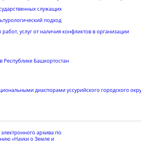
сударственных служащих
льтурологический подход
работ, услуг от наличия конфликтов в организации
в Республике Башкортостан
циональными диаспорами уссурийского городского окр
 электронного архива по
нию «Науки о Земле и