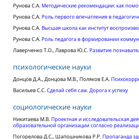
Рунова С.А.
Методические рекомендации: как помоч
Рунова С.А.
Роль первого впечатления в педагогич
Рунова С.А.
Высшая школа как институт воспроизво
Рунова С.А.
Роль педагога в формировании коммун
Лаверченко Т.О., Лаврова Ю.С.
Развитие познавате
психологические науки
Донцов Д.А., Донцова М.В., Поляков Е.А.
Психокорре
Васильев С.С.
Сделай себя сам. Дорога к успеху
социологические науки
Никитаева М.В.
Проектная и исследовательская де
образовательной организации согласно реализа
Погорелова Д.С., Шапошникова Р.Р.
Пропаганда зд