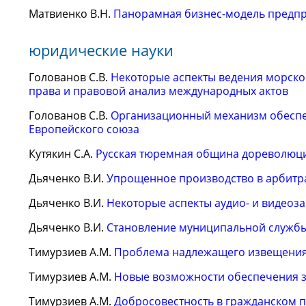
Матвиенко В.Н.
Панорамная бизнес-модель предп
юридические науки
Голованов С.В.
Некоторые аспекты ведения морско
права и правовой анализ международных актов
Голованов С.В.
Организационный механизм обеспеч
Европейского союза
Кутякин С.А.
Русская тюремная община дореволюци
Дьяченко В.И.
Упрощенное производство в арбитр
Дьяченко В.И.
Некоторые аспекты аудио- и видеоза
Дьяченко В.И.
Становление муниципальной служб
Тимурзиев А.М.
Проблема надлежащего извещения
Тимурзиев А.М.
Новые возможности обеспечения 
Тимурзиев А.М.
Добросовестность в гражданском 