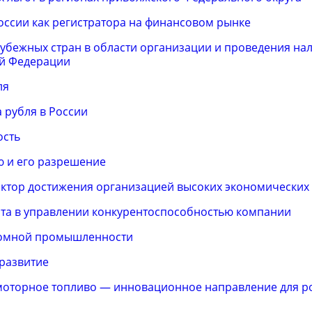
оссии как регистратора на финансовом рынке
бежных стран в области организации и проведения на
ой Федерации
ля
 рубля в России
ость
ю и его разрешение
актор достижения организацией высоких экономических 
та в управлении конкурентоспособностью компании
томной промышленности
 развитие
омоторное топливо — инновационное направление для р