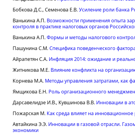
Бобкова Д.С., Семенова Е.В.
Усиление роли банка Р
Ванькина А.П.
Возможности применения опыта зару
контроля в практике налоговых органов Российск
Ванькина А.П.
Формы и методы налогового контро
Пашунина С.М.
Специфика поведенческого фактора
Айрапетян С.А.
Инфляция 2014: ожидание и реальн
Житникова М.Е.
Влияние конфликта на организаци
Корнева М.А.
Методы управления затратами, как ф
Ямщикова Е.Н.
Роль организационного менеджмен
Дарсавелидзе И.В., Кувшинова В.В.
Инновации в а
Пожарская М.
Как среда влияет на инновационное
Автайкина Э.Э.
Инновации в газовой отрасли. Газ
экономики