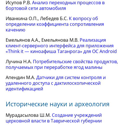
Исупов Р.В.
Анализ переходных процессов в
бортовой сети автомобиля
Иванкина О.П., Лебедев Б.С.
К вопросу об
определении коэффициента сопротивления
качению
Емельянов А.А., Емельянова М.В.
Реализация
клиент-серверного интерфейса для приложения
«Think it — киноафиша Таганрога» для ОС Android
Лучина Н.А.
Потребительские свойства продуктов,
получаемых при переработке ягод малины
Апендин М.А.
Датчики для систем контроля и
удаленного доступа с дактилоскопической
идентификацией
Исторические науки и археология
Мурадасылова Ш.М.
Создание учреждений
церковной власти в Таврической губернии