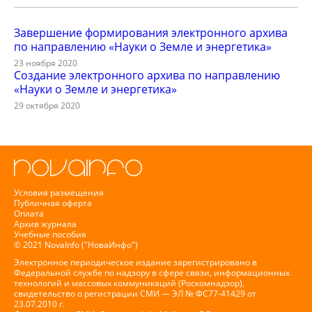
Завершение формирования электронного архива
по направлению «Науки о Земле и энергетика»
23 ноября 2020
Создание электронного архива по направлению
«Науки о Земле и энергетика»
29 октября 2020
Условия размещения
Публичная оферта
Оплата
Архив журнала
Учебные пособия
© 2021 NovaInfo ("НоваИнфо")
Электронное периодическое издание зарегистрировано в
Федеральной службе по надзору в сфере связи, информационных
технологий и массовых коммуникаций (Роскомнадзор),
свидетельство о регистрации СМИ — ЭЛ № ФС77-41429 от
23.07.2010 г.