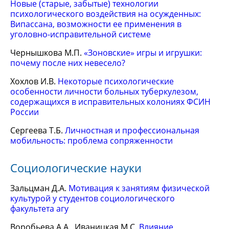
Новые (старые, забытые) технологии
психологического воздействия на осужденных:
Випассана, возможности ее применения в
уголовно-исправительной системе
Чернышкова М.П.
«Зоновские» игры и игрушки:
почему после них невесело?
Хохлов И.В.
Некоторые психологические
особенности личности больных туберкулезом,
содержащихся в исправительных колониях ФСИН
России
Сергеева Т.Б.
Личностная и профессиональная
мобильность: проблема сопряженности
Социологические науки
Зальцман Д.А.
Мотивация к занятиям физической
культурой у студентов социологического
факультета агу
Воробьева А.А., Иваницкая М.С.
Влияние