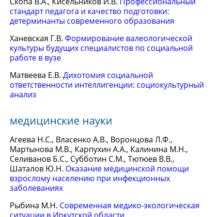
Скопа В.А., Кисельников И.В.
Профессиональный
стандарт педагога и качество подготовки:
детерминанты современного образования
Ханевская Г.В.
Формирование валеологической
культуры будущих специалистов по социальной
работе в вузе
Матвеева Е.В.
Дихотомия социальной
ответственности интеллигенции: социокультурный
анализ
медицинские науки
Агеева Н.С., Власенко А.В., Воронцова Л.Ф.,
Мартынова М.В., Карпухин А.А., Калинина М.Н.,
Селиванов Б.С., Субботин С.М., Тютюев В.В.,
Шаталов Ю.Н.
Оказание медицинской помощи
взрослому населению при инфекционных
заболеваниях
Рыбина М.Н.
Современная медико-экологическая
ситуации в Иркутской области