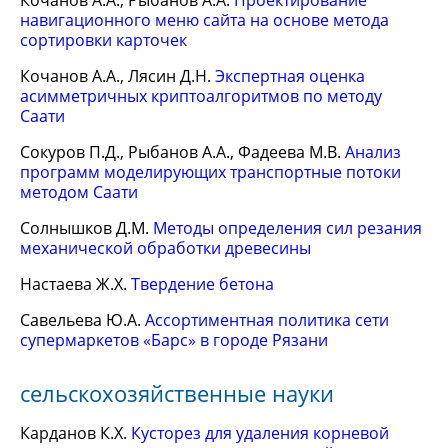
Кочанов А.А., Рыбанов А.А.
Проектирование
навигационного меню сайта на основе метода
сортировки карточек
Кочанов А.А., Лясин Д.Н.
Экспертная оценка
асимметричных криптоалгоритмов по методу
Саати
Сокуров П.Д., Рыбанов А.А., Фадеева М.В.
Анализ
программ моделирующих транспортные потоки
методом Саати
Солнышков Д.М.
Методы определения сил резания
механической обработки древесины
Настаева Ж.Х.
Твердение бетона
Савельева Ю.А.
Ассортиментная политика сети
супермаркетов «Барс» в городе Рязани
сельскохозяйственные науки
Карданов К.Х.
Кусторез для удаления корневой