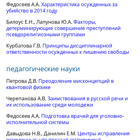
Федосеев А.А.
Характеристика осужденных за
убийство в 2014 году
Билоус Е.Н., Лапунова Ю.А.
Факторы,
детерминирующие совершение преступлений
псевдорелигиозными группами
Курбатова Г.В.
Принципы дисциплинарной
ответственности осужденных к лишению свободы
педагогические науки
Петрова Д.В.
Преодоление мисконцепций в
квантовой физике
Черепанова А.В.
Заимствования в русской речи и
их использование среди молодежи
Федосеев А.А.
Подготовка врачей для уголовно-
исполнительной системы
Давыдова Н.В., Данилин Е.М.
Центры исправления
осужденных: что показал эксперимент