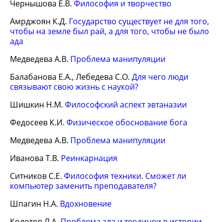
Чернышова Е.В.
Философия и творчество
Амрджоян К.Д.
Государство существует не для того,
чтобы на земле был рай, а для того, чтобы не было
ада
Медведева А.В.
Проблема манипуляции
Балабанова Е.А., Лебедева С.О.
Для чего люди
связывают свою жизнь с наукой?
Шишкин Н.М.
Философский аспект эвтаназии
Федосеев К.И.
Физическое обоснование бога
Медведева А.В.
Проблема манипуляции
Иванова Т.В.
Реинкарнация
Ситников С.Е.
Философия техники. Сможет ли
компьютер заменить преподавателя?
Шпагин Н.А.
Вдохновение
Колотов Л.А.
Проблема зла и теодицеи в истории