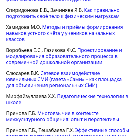
Спиридонова Е.В., Зачиняев Я.В.
Как правильно
подготовить своё тело к физическим нагрузкам
Хамидова М.О.
Методы и приёмы формирования
навыков устного счёта у учеников начальных
классов
Воробьева Е.С., Газизова Ф.С.
Проектирование и
моделирования образовательного процесса в
современной дошкольной организации
Слюсарев В.К.
Сетевое взаимодействие
ювенильных СМИ (газета «Сами» – как площадка
для объединения региональных СМИ)
Мирфайзуллаева Х.Х.
Педагогические технологии в
школе
Пренова Г.Б.
Многоязычие в контексте
межкультурного общения: опыт и перспективы
Пренова Г.Б., Тешабаева Г.Х.
Эффективные способы