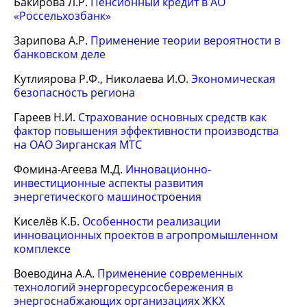
Бакирова Л.Р.
Пенсионный кредит в АО
«Россельхозбанк»
Зарипова А.Р.
Применение теории вероятности в
банковском деле
Кутлиярова Р.Ф., Николаева И.О.
Экономическая
безопасность региона
Гареев Н.И.
Страхование основных средств как
фактор повышения эффективности производства
на ОАО Зирганская МТС
Фомина-Агеева М.Д.
Инновационно-
инвестиционные аспекты развития
энергетического машиностроения
Киселёв К.Б.
Особенности реализации
инновационных проектов в агропромышленном
комплексе
Воеводина А.А.
Применение современных
технологий энергоресурсосбережения в
энергоснабжающих организациях ЖКХ