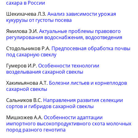
сахара в России
Шекихачева Л.З.
Анализ зависимости урожая
кукурузы от густоты посева
Ямилова Э.И.
Актуальные проблемы правового
регулирования водоснабжения, водоотведения
Стодольников Р.А.
Предпосевная обработка почвы
под сахарную свеклу
Гумеров И.Р.
Особенности технологии
возделывания сахарной свеклы
Хакимьянова А.Т.
Болезни листьев и корнеплодов
сахарной свеклы
Сальников В.С.
Направления развития селекции
сортов и гибридов сахарной свеклы
Мишхожев А.А.
Особенности адаптации
импортного высокопродуктивного скота молочных
пород разного генотипа