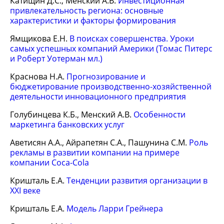
Катищин Д.С., Менский А.В.
Инвестиционная
привлекательность региона: основные
характеристики и факторы формирования
Ямщикова Е.Н.
В поисках совершенства. Уроки
самых успешных компаний Америки (Томас Питерс
и Роберт Уотерман мл.)
Краснова Н.А.
Прогнозирование и
бюджетирование производственно-хозяйственной
деятельности инновационного предприятия
Голубинцева К.Б., Менский А.В.
Особенности
маркетинга банковских услуг
Аветисян А.А., Айрапетян С.А., Пашунина С.М.
Роль
рекламы в развитии компании на примере
компании Coca-Cola
Кришталь Е.А.
Тенденции развития организации в
XXI веке
Кришталь Е.А.
Модель Ларри Грейнера