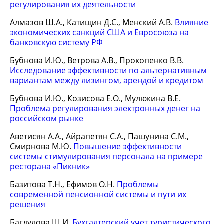
регулирования их деятельности
Алмазов Ш.А., Катищин Д.С., Менский А.В.
Влияние
экономических санкций США и Евросоюза на
банковскую систему РФ
Бубнова И.Ю., Ветрова А.В., Прокопенко В.В.
Исследование эффективности по альтернативным
вариантам между лизингом, арендой и кредитом
Бубнова И.Ю., Козисова Е.О., Мулюкина В.Е.
Проблема регулирования электронных денег на
российском рынке
Аветисян А.А., Айрапетян С.А., Пашунина С.М.,
Смирнова М.Ю.
Повышение эффективности
системы стимулирования персонала на примере
ресторана «Пикник»
Базитова Т.Н., Ефимов О.Н.
Проблемы
современной пенсионной системы и пути их
решения
Багдулова Ш.И.
Бухгалтерский учет туристического