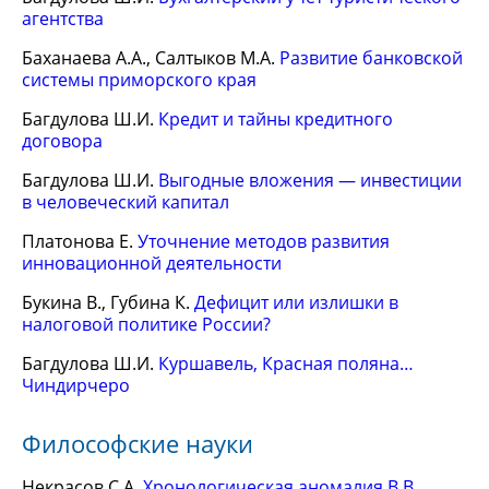
агентства
Баханаева А.А., Салтыков М.А.
Развитие банковской
системы приморского края
Багдулова Ш.И.
Кредит и тайны кредитного
договора
Багдулова Ш.И.
Выгодные вложения — инвестиции
в человеческий капитал
Платонова Е.
Уточнение методов развития
инновационной деятельности
Букина В., Губина К.
Дефицит или излишки в
налоговой политике России?
Багдулова Ш.И.
Куршавель, Красная поляна…
Чиндирчеро
Философские науки
Некрасов С.А.
Хронологическая аномалия В.В.