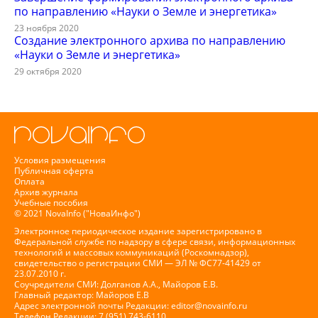
по направлению «Науки о Земле и энергетика»
23 ноября 2020
Создание электронного архива по направлению
«Науки о Земле и энергетика»
29 октября 2020
Условия размещения
Публичная оферта
Оплата
Архив журнала
Учебные пособия
© 2021 NovaInfo ("НоваИнфо")
Электронное периодическое издание зарегистрировано в
Федеральной службе по надзору в сфере связи, информационных
технологий и массовых коммуникаций (Роскомнадзор),
свидетельство о регистрации СМИ — ЭЛ № ФС77-41429 от
23.07.2010 г.
Соучредители СМИ: Долганов А.А., Майоров Е.В.
Главный редактор: Майоров Е.В
Адрес электронной почты Редакции:
editor@novainfo.ru
Телефон Редакции: 7 (951) 743-6110