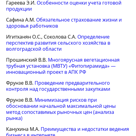
Гареева Э.И.
Особенности оценки учета готовой
продукции
Сафина А.М.
Обязательное страхование жизни и
здоровья работников
Игитханян О.С., Соколова С.А.
Определение
перспектив развития сельского хозяйства в
волгоградской области
Прошинский В.В.
Многоярусная вегетационная
трубная установка (МВТУ) «Фитопирамида» —
инновационный проект в АПК РФ
Фрунзе В.В.
Проведение предварительного
контроля над государственными закупками
Фрунзе В.В.
Минимизация рисков при
обосновании начальной максимальной цены
метод сопоставимых рыночных цен (анализа
рынка)
Канухина М.А.
Преимущества и недостатки ведения
бизнеса в интернете