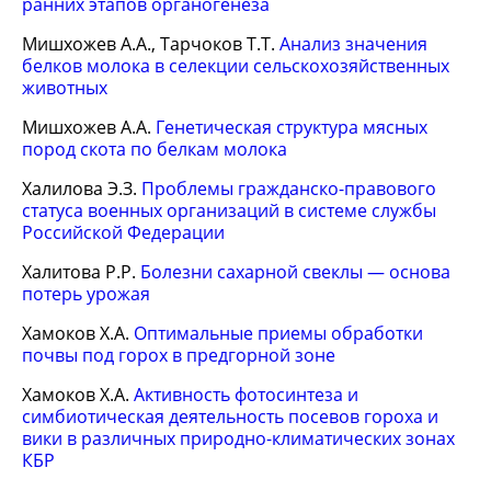
ранних этапов органогенеза
Мишхожев А.А., Тарчоков Т.Т.
Анализ значения
белков молока в селекции сельскохозяйственных
животных
Мишхожев А.А.
Генетическая структура мясных
пород скота по белкам молока
Халилова Э.З.
Проблемы гражданско-правового
статуса военных организаций в системе службы
Российской Федерации
Халитова Р.Р.
Болезни сахарной свеклы — основа
потерь урожая
Хамоков Х.А.
Оптимальные приемы обработки
почвы под горох в предгорной зоне
Хамоков Х.А.
Активность фотосинтеза и
симбиотическая деятельность посевов гороха и
вики в различных природно-климатических зонах
КБР