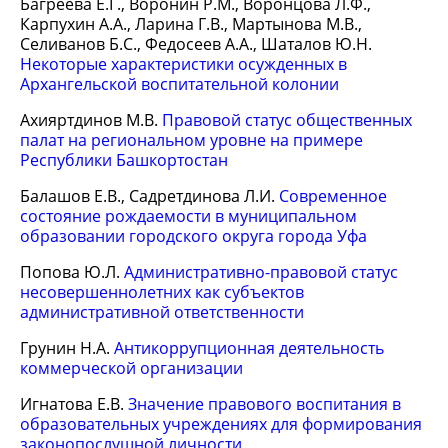
Багреева Е.Г., Воронин Р.М., Воронцова Л.Ф.,
Карпухин А.А., Ларина Г.В., Мартынова М.В.,
Селиванов Б.С., Федосеев А.А., Шаталов Ю.Н.
Некоторые характеристики осужденных в
Архангельской воспитательной колонии
Ахияртдинов М.В.
Правовой статус общественных
палат на региональном уровне на примере
Республики Башкортостан
Балашов Е.В., Садретдинова Л.И.
Современное
состояние рождаемости в муниципальном
образовании городского округа города Уфа
Попова Ю.Л.
Административно-правовой статус
несовершеннолетних как субъектов
административной ответственности
Грунин Н.А.
Антикоррупционная деятельность
коммерческой организации
Игнатова Е.В.
Значение правового воспитания в
образовательных учреждениях для формирования
законопослушной личности