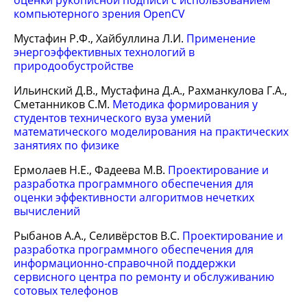
оценки рукописной подписи с использованием
компьютерного зрения OpenCV
Мустафин Р.Ф., Хайбуллина Л.И.
Применение
энергоэффективных технологий в
природообустройстве
Ильинский Д.В., Мустафина Д.А., Рахманкулова Г.А.,
Сметанников С.М.
Методика формирования у
студентов технического вуза умений
математического моделирования на практических
занятиях по физике
Ермолаев Н.Е., Фадеева М.В.
Проектирование и
разработка программного обеспечения для
оценки эффективности алгоритмов нечетких
вычислений
Рыбанов А.А., Селивёрстов В.С.
Проектирование и
разработка программного обеспечения для
информационно-справочной поддержки
сервисного центра по ремонту и обслуживанию
сотовых телефонов