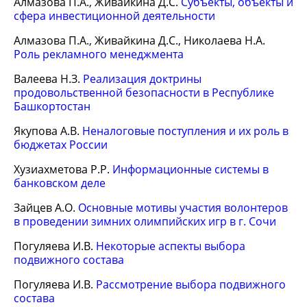
Алмазова П.А., Живайкина Д.С.
Субъекты, объекты и
сфера инвестиционной деятельности
Алмазова П.А., Живайкина Д.С., Николаева Н.А.
Роль рекламного менеджмента
Валеева Н.З.
Реализация доктрины
продовольственной безопасности в Республике
Башкортостан
Якупова А.В.
Неналоговые поступления и их роль в
бюджетах России
Хузиахметова Р.Р.
Информационные системы в
банковском деле
Зайцев А.О.
Основные мотивы участия волонтеров
в проведении зимних олимпийских игр в г. Сочи
Погуляева И.В.
Некоторые аспекты выбора
подвижного состава
Погуляева И.В.
Рассмотрение выбора подвижного
состава