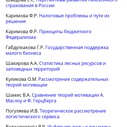
страхования в России
Каримова Ф.Р.
Налоговые проблемы и пути их
решения
Каримова Ф.Р.
Принципы бюджетного
Федерализма
Габдулхакова Г.Р.
Государственная поддержка
малого бизнеса
Шакирова А.А.
Статистика лесных ресурсов и
заповедных территорий
Куликова О.М.
Рассмотрение содержательных
теорий мотивации
Шамис В.А.
Сравнение теорий мотивации А.
Маслоу и Ф. Герцберга
Погуляева И.В.
Теоретическое рассмотрение
логистического сервиса
Валиахметова В.Р.
Инфляция: виды и динамика