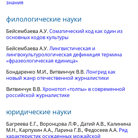
знания
филологические науки
Бейсембаева А.У.
Соматический код как один из
основных кодов культуры
Бейсембаева А.У.
Лингвистическая и
лингвокультурологическая дефиниция термина
«фразеологическая единица»
Бондаренко М.И., Витвинчук В.В.
Лонгрид как
новый жанр отечественной журналистики
Витвинчук В.В.
Хронотоп «толпы» в современной
российской журналистике
юридические науки
Багреева Е.Г., Воронцова Л.Ф., Датий А.В., Калинина
М.Н., Карпухин А.А., Ларина Г.В., Федосеев А.А.
Ряд
характеристик осужденных можайской