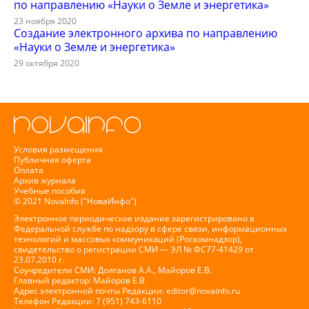
по направлению «Науки о Земле и энергетика»
23 ноября 2020
Создание электронного архива по направлению
«Науки о Земле и энергетика»
29 октября 2020
Условия размещения
Публичная оферта
Оплата
Архив журнала
Учебные пособия
© 2021 NovaInfo ("НоваИнфо")
Электронное периодическое издание зарегистрировано в
Федеральной службе по надзору в сфере связи, информационных
технологий и массовых коммуникаций (Роскомнадзор),
свидетельство о регистрации СМИ — ЭЛ № ФС77-41429 от
23.07.2010 г.
Соучредители СМИ: Долганов А.А., Майоров Е.В.
Главный редактор: Майоров Е.В
Адрес электронной почты Редакции:
editor@novainfo.ru
Телефон Редакции: 7 (951) 743-6110